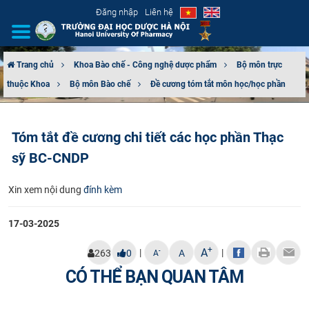
Đăng nhập
Liên hệ
Trang chủ
Khoa Bào chế - Công nghệ dược phẩm
Bộ môn trực
thuộc Khoa
Bộ môn Bào chế
Đề cương tóm tắt môn học/học phần
GIỚI THIỆU
CƠ CẤU TỔ CHỨC
Tóm tắt đề cương chi tiết các học phần Thạc
sỹ BC-CNDP
TUYỂN SINH
Xin xem nội dung
đính kèm
ĐÀO TẠO
17-03-2025
ĐẢM BẢO CHẤT LƯỢNG
+
A
|
|
-
263
0
A
A
KHOA HỌC CÔNG NGHỆ
CÓ THỂ BẠN QUAN TÂM
HTQT