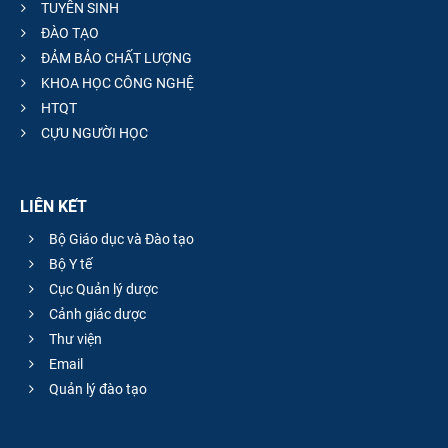
TUYỂN SINH
ĐÀO TẠO
ĐẢM BẢO CHẤT LƯỢNG
KHOA HỌC CÔNG NGHỆ
HTQT
CỰU NGƯỜI HỌC
LIÊN KẾT
Bộ Giáo dục và Đào tạo
Bộ Y tế
Cục Quản lý dược
Cảnh giác dược
Thư viện
Email
Quản lý đào tạo