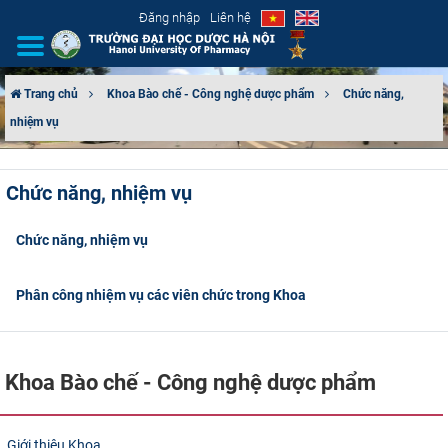
Đăng nhập
Liên hệ
Trang chủ
Khoa Bào chế - Công nghệ dược phẩm
Chức năng,
nhiệm vụ
GIỚI THIỆU
CƠ CẤU TỔ CHỨC
Chức năng, nhiệm vụ
TUYỂN SINH
Chức năng, nhiệm vụ
ĐÀO TẠO
Phân công nhiệm vụ các viên chức trong Khoa
ĐẢM BẢO CHẤT LƯỢNG
KHOA HỌC CÔNG NGHỆ
Khoa Bào chế - Công nghệ dược phẩm
HTQT
Giới thiệu Khoa