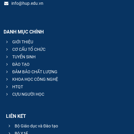
info@hup.edu.vn
DANH MỤC CHÍNH
GIỚI THIỆU
CƠ CẤU TỔ CHỨC
TUYỂN SINH
ĐÀO TẠO
ĐẢM BẢO CHẤT LƯỢNG
KHOA HỌC CÔNG NGHỆ
HTQT
CỰU NGƯỜI HỌC
LIÊN KẾT
Bộ Giáo dục và Đào tạo
Bộ Y tế