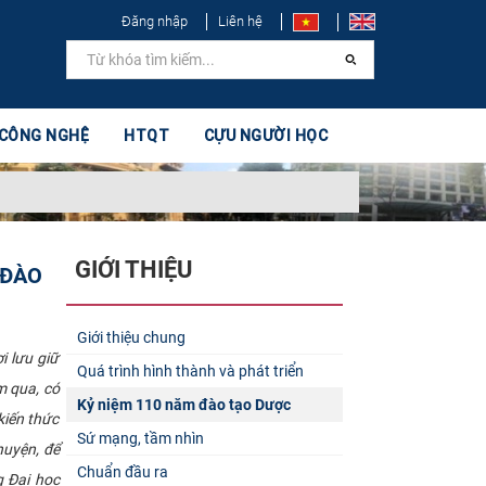
Đăng nhập
Liên hệ
 CÔNG NGHỆ
HTQT
CỰU NGƯỜI HỌC
GIỚI THIỆU
 ĐÀO
Giới thiệu chung
i lưu giữ
Quá trình hình thành và phát triển
m qua, có
Kỷ niệm 110 năm đào tạo Dược
kiến thức
Sứ mạng, tầm nhìn
uyện, để
Chuẩn đầu ra
g Đại học