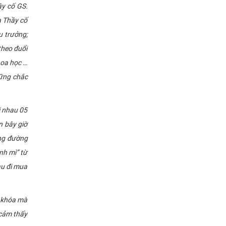
ầy cố GS.
a Thầy cố
 trưởng;
theo đuổi
hoa học …
vững chắc
i nhau 05
n bây giờ
ãng đường
nh mì” từ
au đi mua
g khóa mà
 cảm thấy