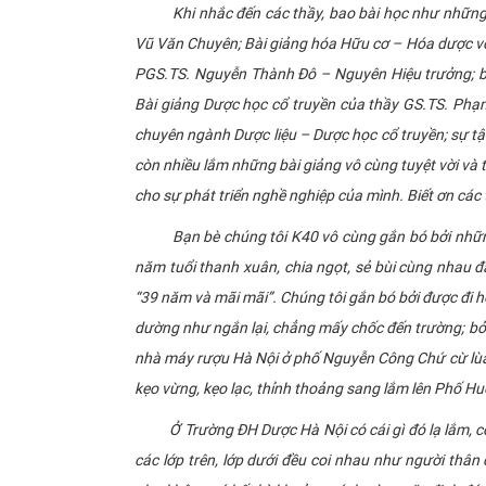
Khi nhắc đến các thầy, bao bài học như những thư
Vũ Văn Chuyên; Bài giảng hóa Hữu cơ – Hóa dược vớ
PGS.TS. Nguyễn Thành Đô – Nguyên Hiệu trưởng; b
Bài giảng Dược học cổ truyền của thầy GS.TS. Phạ
chuyên ngành Dược liệu – Dược học cổ truyền; sự t
còn nhiều lắm những bài giảng vô cùng tuyệt vời và
cho sự phát triển nghề nghiệp của mình. Biết ơn các 
Bạn bè chúng tôi K40 vô cùng gắn bó bởi những kỷ
năm tuổi thanh xuân, chia ngọt, sẻ bùi cùng nhau đ
“39 năm và mãi mãi”. Chúng tôi gắn bó bởi được đi 
dường như ngắn lại, chẳng mấy chốc đến trường; bởi
nhà máy rượu Hà Nội ở phố Nguyễn Công Chứ cừ lùa 
kẹo vừng, kẹo lạc, thỉnh thoảng sang lắm lên Phố H
Ở Trường ĐH Dược Hà Nội có cái gì đó lạ lắm, có l
các lớp trên, lớp dưới đều coi nhau như người thân