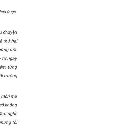
khoa Dược
u chuyện
à thứ hai
những ước
y từ ngày
iêm, từng
ôi trường
n môn mà
 cô không
 đức nghề
nhưng tôi