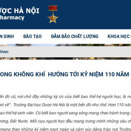
N SINH
ĐÀO TẠO
ĐẢM BẢO CHẤT LƯỢNG
KHOA HỌC
 Dược
ONG KHÔNG KHÍ HƯỚNG TỚI KỶ NIỆM 110 NĂM
n đò cũ, nơi chở đầy những ký ức của biết bao thế hệ người học, là nơ
hớ về”. Trường Đại học Dược Hà Nội là một bến đò như thế. Hơn 110 nă
ao thế hệ sinh viên. Có biết bao người sang sông mang theo hành trang 
ơng, Đất Nước. Mỗi cựu người học đều mang trong mình những câu ch
u mang theo những kỷ niệm ngọt ngào và cảm xúc dâng trào nơi Trườn