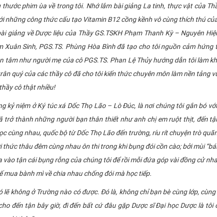
ớc phim ùa về trong tôi. Nhớ lắm bài giảng La tinh, thực vật của Th
i những công thức cấu tạo Vitamin B12 cồng kềnh vô cùng thích thú củ
ài giảng về Dược liệu của Thầy GS.TSKH Phạm Thanh Kỳ – Nguyên Hiệu
m Xuân Sinh, PGS.TS. Phùng Hòa Bình đã tạo cho tôi nguồn cảm hứng 
ận tâm như người mẹ của cô PGS.TS. Phan Lệ Thủy hướng dẫn tôi làm k
 trân quý của các thầy cô đã cho tôi kiến thức chuyên môn làm nền tảng 
thầy cô thật nhiều!
 niệm ở Ký túc xá Dốc Thọ Lão – Lò Đúc, là nơi chúng tôi gắn bó vớ
ã trở thành những người bạn thân thiết như anh chị em ruột thịt, đến tậ
học cùng nhau, quốc bộ từ Dốc Thọ Lão đến trường, ríu rít chuyện trò qu
 thức thâu đêm cùng nhau ôn thi trong khi bụng đói cồn cào; bởi mùi “bá
vào tận cái bụng rỗng của chúng tôi để rồi mỗi đứa góp vài đồng cử nh
uế mua bành mì về chia nhau chống đói mà học tiếp.
ẽ không ở Trường nào có được. Đó là, không chỉ bạn bè cùng lớp, cùn
 cho đến tận bây giờ, đi đến bất cứ đâu gặp Dược sĩ Đại học Dược là tôi