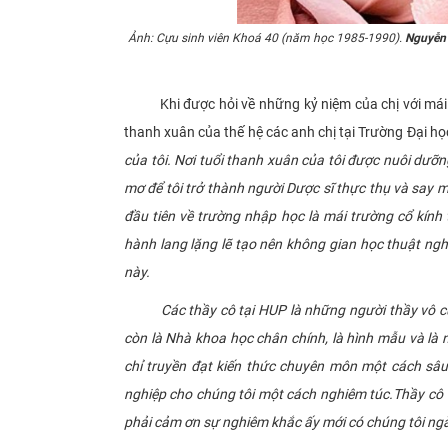
Ảnh: Cựu sinh viên Khoá 40 (năm học 1985-1990).
Nguyễn 
Khi được hỏi về những kỷ niệm của chị với mái t
thanh xuân của thế hệ các anh chị tại Trường Đại h
của tôi. Nơi tuổi thanh xuân của tôi được nuôi dưỡ
mơ để tôi trở thành người Dược sĩ thực thụ và say 
đầu tiên về trường nhập học là mái trường cổ kính 
hành lang lặng lẽ tạo nên không gian học thuật ngh
này.
Các thầy cô tại HUP là những người thầy vô cùng
còn là Nhà khoa học chân chính, là hình mẫu và là
chỉ truyền đạt kiến thức chuyên môn một cách sâu
nghiệp cho chúng tôi một cách nghiêm túc.Thầy cô 
phải cảm ơn sự nghiêm khắc ấy mới có chúng tôi ng