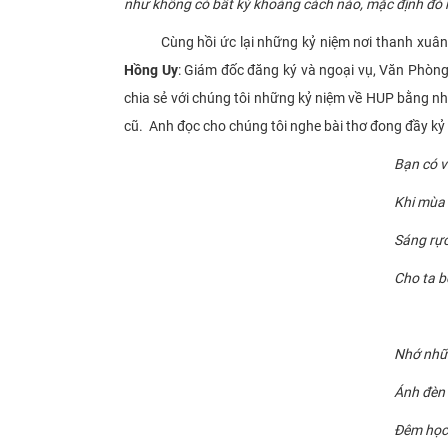
như không có bất kỳ khoảng cách nào, mặc định đó 
Cùng hồi ức lại những kỷ niệm nơi thanh xuân g
Hồng Uy
: Giám đốc đăng ký và ngoại vụ, Văn Phòng 
chia sẻ với chúng tôi những kỷ niệm về HUP bằng n
cũ. Anh đọc cho chúng tôi nghe bài thơ đong đầy k
Bạn có v
Khi mùa 
Sáng rực
Cho ta bồ
Nhớ nhữ
Ánh đèn 
Đêm học