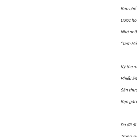
Bào chế 
Dược học
Nhớ nhữ
“Tam Hóa
Ký túc m
Phiếu ăn
Sân thượ
Bạn gái 
Dù đã đi
Trong cu