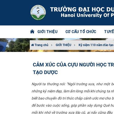
GIỚI THIỆU
CƠ CẤU TỔ CHỨC
TUYỂ
Trang chủ
GIỚI THIỆU
Kỷ niệm 110 năm đào tạo
CẢM XÚC CỦA CỰU NGƯỜI HỌC TR
TẠO DƯỢC
Người ta thường nói: “Ngôi trường xưa, như một bế
những kỷ niệm đẹp, làm ấm lòng mỗi khi chúng ta n
biết bao chuyến đò tri thức chắp cánh ước mơ cho b
để bước vào cuộc sống, góp phần xây dựng Quê hư
mỗi khi nhớ về trường xưa lớp cũ, ai nấy cũng đề