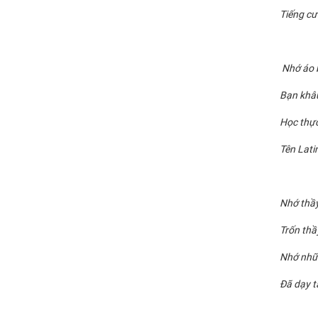
Tiếng cư
Nhớ áo b
Bạn khâu
Học thực
Tên Lati
Nhớ thầy
Trốn thầ
Nhớ nhữn
Đã dạy t