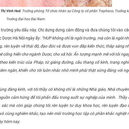
Thị Vinh Huê
: Trưởng phòng Tổ chức nhân sự Công ty cổ phần Traphaco, Trưởng 
Trường Đại học Đại Nam.
rường yêu dấu này. Chị dưng dưng cảm động và đưa chúng tôi vào câ
ọc Dược Hà Nội ngày ấy:
“HUP không chỉ là ngôi trường, mà còn là ngôi nh
ng, rèn luyện về thái độ, đạo đức và được vun đắp kiến thức, thắp sáng 
mê cống hiến cho ngành Dược, cho xã hội. Ấn tượng mạnh mẽ với tôi nga
theo kiến trúc của Pháp, từ giảng đường, cầu thang cổ kính, trang ngh
iêm ngắn, khiến cho tôi luôn nhắc nhở mình phải thật xứng đáng với ng
 đáng kính, với tôi thầy cô không chỉ là những Nhà giáo, Nhà chuyê
 nguồn cảm hứng để tôi phấn đấu trong suốt sự nghiệp của mình. Thầy
 sắc mà còn giúp chúng tôi rèn luyện tư duy khoa học, rèn luyện đạo
vô cùng nghiêm khắc, tạo nên môi trường học tập có phần khắc nghiệt 
ày hôm nay.