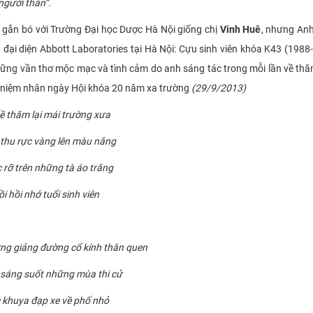
người thân”.
ắn bó với Trường Đại học Dược Hà Nội giống chị
Vinh Huê
, nhưng An
đại diện Abbott Laboratories tại Hà Nội: Cựu sinh viên khóa K43 (1988-
hững vần thơ mộc mạc và tình cảm do anh sáng tác trong mỗi lần về th
ỷ niệm nhân ngày Hội khóa 20 năm xa trường
(29/9/2013)
ề thăm lại mái trường xưa
thu rực vàng lên màu nắng
 rỡ trên những tà áo trắng
i hồi nhớ tuổi sinh viên
ng giảng đường cổ kính thân quen
sáng suốt những mùa thi cử
 khuya đạp xe về phố nhỏ