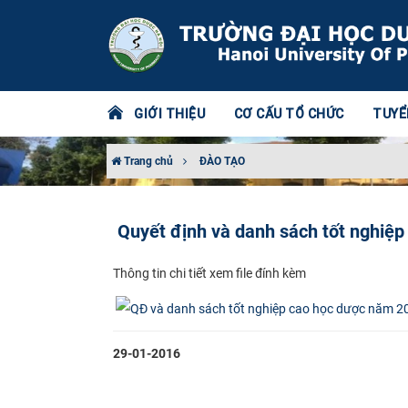
GIỚI THIỆU
CƠ CẤU TỔ CHỨC
TUYỂ
Trang chủ
ĐÀO TẠO
Quyết định và danh sách tốt nghiệ
Thô​ng tin chi tiết xem file đính kèm​
29-01-2016