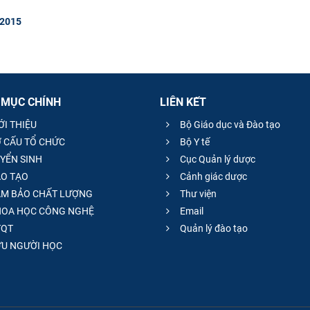
 2015
 MỤC CHÍNH
LIÊN KẾT
ỚI THIỆU
Bộ Giáo dục và Đào tạo
 CẤU TỔ CHỨC
Bộ Y tế
YỂN SINH
Cục Quản lý dược
O TẠO
Cảnh giác dược
M BẢO CHẤT LƯỢNG
Thư viện
OA HỌC CÔNG NGHỆ
Email
QT
Quản lý đào tạo
̣U NGƯỜI HỌC