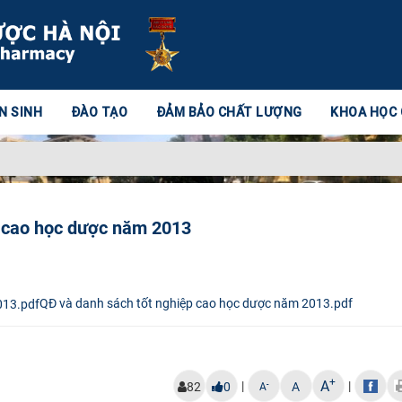
N SINH
ĐÀO TẠO
ĐẢM BẢO CHẤT LƯỢNG
KHOA HỌC
p cao học dược năm 2013
QĐ và danh sách tốt nghiệp cao học dược năm 2013.pdf
+
A
|
|
-
82
0
A
A