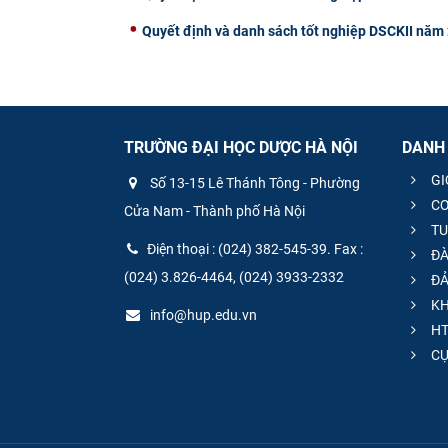
Quyết định và danh sách tốt nghiệp DSCKII năm
TRƯỜNG ĐẠI HỌC DƯỢC HÀ NỘI
DANH
GI
Số 13-15 Lê Thánh Tông - Phường
CƠ
Cửa Nam - Thành phố Hà Nội
TU
Điện thoại : (024) 382-545-39. Fax :
ĐÀ
(024) 3.826-4464, (024) 3933-2332
ĐẢ
KH
info@hup.edu.vn
HT
CƯ