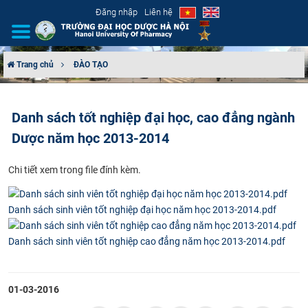
Đăng nhập
Liên hệ
Trang chủ
ĐÀO TẠO
GIỚI THIỆU
Danh sách tốt nghiệp đại học, cao đẳng ngành
CƠ CẤU TỔ CHỨC
Dược năm học 2013-2014
TUYỂN SINH
Chi tiết xem trong file đính kèm.
ĐÀO TẠO
Danh sách sinh viên tốt nghiệp đại học năm học 2013-2014.pdf
ĐẢM BẢO CHẤT LƯỢNG
Danh sách sinh viên tốt nghiệp cao đẳng năm học 2013-2014.pdf
KHOA HỌC CÔNG NGHỆ
01-03-2016
HTQT