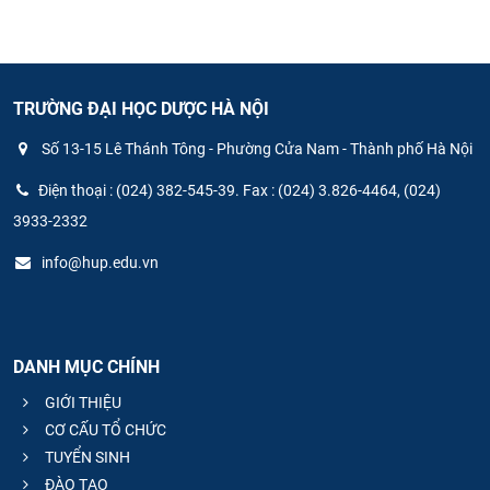
TRƯỜNG ĐẠI HỌC DƯỢC HÀ NỘI
Số 13-15 Lê Thánh Tông - Phường Cửa Nam - Thành phố Hà Nội
Điện thoại : (024) 382-545-39. Fax : (024) 3.826-4464, (024)
3933-2332
info@hup.edu.vn
DANH MỤC CHÍNH
GIỚI THIỆU
CƠ CẤU TỔ CHỨC
TUYỂN SINH
ĐÀO TẠO