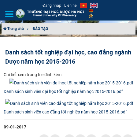
Đăng nhập
Liên hệ
Trang chủ
ĐÀO TẠO
GIỚI THIỆU
Danh sách tốt nghiệp đại học, cao đẳng ngành
CƠ CẤU TỔ CHỨC
Dược năm học 2015-2016
TUYỂN SINH
​Chi tiết xem trong file đính kèm.
ĐÀO TẠO
Danh sách sinh viên đại học tốt nghiệp năm học 2015-2016.pdf
ĐẢM BẢO CHẤT LƯỢNG
Danh sách sinh viên cao đẳng tốt nghiệp năm học 2015-2016.pdf
KHOA HỌC CÔNG NGHỆ
09-01-2017
HTQT