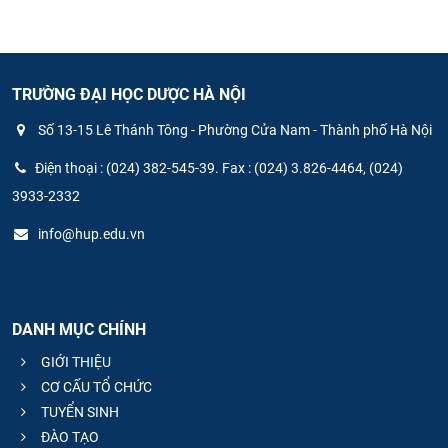
TRƯỜNG ĐẠI HỌC DƯỢC HÀ NỘI
Số 13-15 Lê Thánh Tông - Phường Cửa Nam - Thành phố Hà Nội
Điện thoại : (024) 382-545-39. Fax : (024) 3.826-4464, (024)
3933-2332
info@hup.edu.vn
DANH MỤC CHÍNH
GIỚI THIỆU
CƠ CẤU TỔ CHỨC
TUYỂN SINH
ĐÀO TẠO