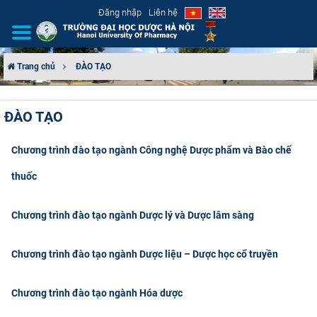
Đăng nhập
Liên hệ
Trang chủ
ĐÀO TẠO
GIỚI THIỆU
ĐÀO TẠO
CƠ CẤU TỔ CHỨC
Chương trình đào tạo ngành Công nghệ Dược phẩm và Bào chế
TUYỂN SINH
thuốc
ĐÀO TẠO
Chương trình đào tạo ngành Dược lý và Dược lâm sàng
ĐẢM BẢO CHẤT LƯỢNG
Chương trình đào tạo ngành Dược liệu – Dược học cổ truyền
KHOA HỌC CÔNG NGHỆ
Chương trình đào tạo ngành Hóa dược
HTQT