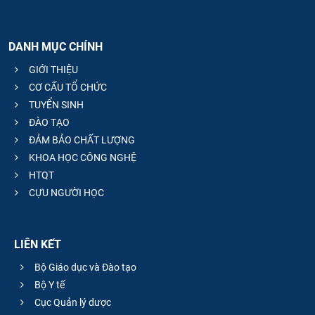
DANH MỤC CHÍNH
GIỚI THIỆU
CƠ CẤU TỔ CHỨC
TUYỂN SINH
ĐÀO TẠO
ĐẢM BẢO CHẤT LƯỢNG
KHOA HỌC CÔNG NGHỆ
HTQT
CỰU NGƯỜI HỌC
LIÊN KẾT
Bộ Giáo dục và Đào tạo
Bộ Y tế
Cục Quản lý dược