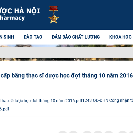
N SINH
ĐÀO TẠO
ĐẢM BẢO CHẤT LƯỢNG
KHOA HỌC
 cấp bằng thạc sĩ dược học đợt tháng 10 năm 2016
1243 QĐ-DHN Công nhận tố
6.pdf