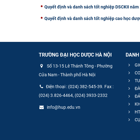
Quyết định và danh sách tốt nghiệp DSCKII năm
Quyết định và danh sách tốt nghiệp cao học dư
TRƯỜNG ĐẠI HỌC DƯỢC HÀ NỘI
DANH
GI
Số 13-15 Lê Thánh Tông - Phường
CƠ
Cửa Nam - Thành phố Hà Nội
TU
Điện thoại : (024) 382-545-39. Fax :
ĐÀ
(024) 3.826-4464, (024) 3933-2332
ĐẢ
KH
info@hup.edu.vn
HT
CƯ