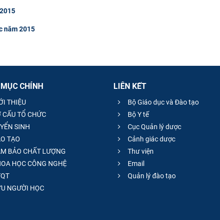
 2015
ợc năm 2015
 MỤC CHÍNH
LIÊN KẾT
ỚI THIỆU
Bộ Giáo dục và Đào tạo
 CẤU TỔ CHỨC
Bộ Y tế
YỂN SINH
Cục Quản lý dược
O TẠO
Cảnh giác dược
M BẢO CHẤT LƯỢNG
Thư viện
OA HỌC CÔNG NGHỆ
Email
QT
Quản lý đào tạo
̣U NGƯỜI HỌC