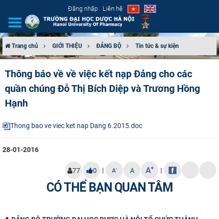
Đăng nhập
Liên hệ
Trang chủ
GIỚI THIỆU
ĐẢNG BỘ
Tin tức & sự kiện
GIỚI THIỆU
Thông báo về về việc kết nạp Đảng cho các
quần chúng Đỗ Thị Bích Diệp và Trương Hồng
CƠ CẤU TỔ CHỨC
Hạnh
TUYỂN SINH
Thong bao ve viec ket nap Dang 6.2015.doc
ĐÀO TẠO
28-01-2016
ĐẢM BẢO CHẤT LƯỢNG
+
A
|
|
-
77
0
A
A
KHOA HỌC CÔNG NGHỆ
CÓ THỂ BẠN QUAN TÂM
HTQT