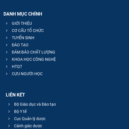
DANH MỤC CHÍNH
GIỚI THIỆU
CƠ CẤU TỔ CHỨC
TUYỂN SINH
ĐÀO TẠO
ĐẢM BẢO CHẤT LƯỢNG
KHOA HỌC CÔNG NGHỆ
HTQT
CỰU NGƯỜI HỌC
LIÊN KẾT
Bộ Giáo dục và Đào tạo
Bộ Y tế
Cục Quản lý dược
Cảnh giác dược