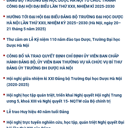
ĐẢNG BỘ TRƯỜNG ĐẠI HỌC DƯỢC HÀ NỘI TỔ CHỨC THÀNH
CÔNG ĐẠI HỘI ĐẠI BIỂU LẦN THỨ XXII, NHIỆM KÌ 2025-2030
CỰU NGƯỜI HỌC
HƯỚNG TỚI ĐẠI HỘI ĐẠI BIỂU ĐẢNG BỘ TRƯỜNG ĐẠI HỌC DƯỢC
HÀ NỘI LẦN THỨ XXII, NHIỆM KỲ 2025–2030 (Hà Nội, ngày 20–
21 tháng 5 năm 2025)
Thư cảm ơn Lễ Kỷ niệm 110 năm đào tạo Dược, Trường Đại học
Dược Hà Nội
CÔNG BỐ VÀ TRAO QUYẾT ĐỊNH CHỈ ĐỊNH ỦY VIÊN BAN CHẤP
HÀNH ĐẢNG BỘ, ỦY VIÊN BAN THƯỜNG VỤ VÀ CHỨC VỤ BÍ THƯ
ĐẢNG ỦY TRƯỜNG ĐH DƯỢC HÀ NỘI
Hội nghị giữa nhiệm kì XXI Đảng bộ Trường Đại học Dược Hà Nội
(2020-2025)
Hội nghị học tập quán triệt, triển khai Nghị quyết Hội nghị Trung
ương 5, khoá XIII và Nghị quyết 15- NQTW của Bộ chính trị
Lễ trao Huy hiệu 40 năm tuổi Đảng
Hội nghị trực tuyến nghiên cứu, học tập, quán triệt Nghị quyết Đại