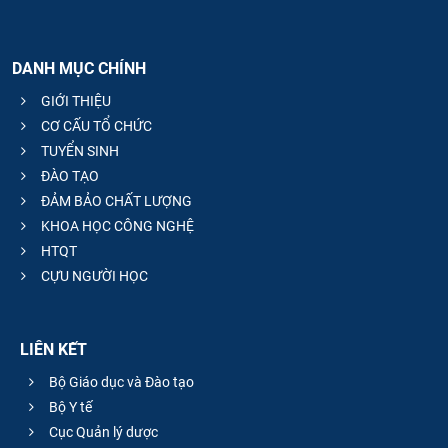
DANH MỤC CHÍNH
GIỚI THIỆU
CƠ CẤU TỔ CHỨC
TUYỂN SINH
ĐÀO TẠO
ĐẢM BẢO CHẤT LƯỢNG
KHOA HỌC CÔNG NGHỆ
HTQT
CỰU NGƯỜI HỌC
LIÊN KẾT
Bộ Giáo dục và Đào tạo
Bộ Y tế
Cục Quản lý dược