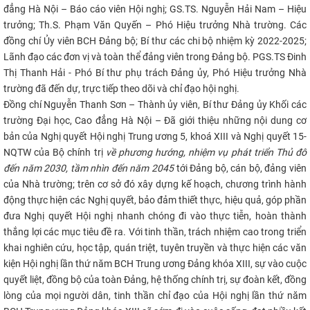
đẳng Hà Nội – Báo cáo viên Hội nghị; GS.TS. Nguyễn Hải Nam – Hiệu
CỰU NGƯỜI HỌC
trưởng; Th.S. Phạm Văn Quyến – Phó Hiệu trưởng Nhà trường. Các
đồng chí Ủy viên BCH Đảng bộ; Bí thư các chi bộ nhiệm kỳ 2022-2025;
Lãnh đạo các đơn vị và toàn thể đảng viên trong Đảng bộ.
PGS.TS Đinh
Thị Thanh Hải - Phó Bí thư phụ trách Đảng ủy, Phó Hiệu trưởng Nhà
trường đã đến dự, trực tiếp theo dõi và chỉ đạo hội nghị.
Đ
ồng chí Nguyễn Thanh Sơn – Thành ủy viên, Bí thư Đảng ủy Khối các
trường Đại học, Cao đẳng Hà Nội – Đ
ã giới thiệu
những nội dung cơ
bản của
Nghị quyết Hội nghị Trung ương 5, khoá XIII và Nghị quyết 15-
NQTW của Bộ chính trị
về phương hướng, nhiệm vụ phát triển Thủ đô
đến năm 2030, tầm nhìn đến năm 2045
tới Đảng bộ, cán bộ, đảng viên
của Nhà trường; trên cơ sở đó xây dựng kế hoạch, chương trình hành
động thực hiện các Nghị quyết, bảo đảm thiết thực, hiệu quả, góp phần
đưa Nghị quyết Hội nghị nhanh chóng đi vào thực tiễn, hoàn thành
thắng lợi các mục tiêu đề ra. Với tinh thần, trách nhiệm cao trong triển
khai nghiên cứu, học tập, quán triệt, tuyên truyền và thực hiện các văn
kiện Hội nghị lần thứ năm BCH Trung ương Đảng khóa XIII, sự vào cuộc
quyết liệt, đồng bộ của toàn Đảng, hệ thống chính trị, sự đoàn kết, đồng
lòng của mọi người dân, tinh thần chỉ đạo của Hội nghị lần thứ năm