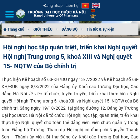
Đăng nhập
Liên hệ
Trang chủ
GIỚI THIỆU
ĐẢNG BỘ
Tin tức & sự kiện
GIỚI THIỆU
Hội nghị học tập quán triệt, triển khai Nghị quyết
Hội nghị Trung ương 5, khoá XIII và Nghị quyết
CƠ CẤU TỔ CHỨC
15- NQTW của Bộ chính trị
TUYỂN SINH
Thực hiện
Kế hoạch số 63-KH/ĐU ngày 13/7/2022 và
Kế hoạch số 68-
ĐÀO TẠO
KH/ĐUK ngày 8/8/2022 của Đảng ủy Khối các trường Đại học, Cao
đẳng Hà Nội về việc tổ chức, tuyên truyền, triển khai thực hiện Nghị
quyết
Hội nghị Trung ương 5, khoá XIII và Nghị quyết 15- NQTW của Bộ
ĐẢM BẢO CHẤT LƯỢNG
chính trị.
Sáng ngày 19/10/2022,
tại giảng đường 12, Đảng ủy Trường
Đại học Dược Hà Nội đã tổ chức Hội nghị học tập, quán triệt, triển khai
KHOA HỌC CÔNG NGHỆ
thực hiện Nghị quyết cho toàn thể đảng viên, viên chức quản lý trong
toàn Đảng bộ Trường.
Tham dự Hội nghị có đồng chí Nguyễn Thanh
HTQT
Sơn – Thành ủy viên, Bí thư Đảng ủy Khối các trường Đại học, Cao