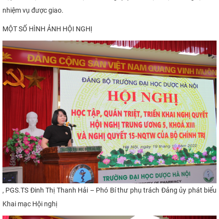
nhiệm vụ được giao.
MỘT SỐ HÌNH ẢNH HỘI NGHỊ
,
PGS.TS
Đinh Thị Thanh Hải – Phó
Bí thư
phụ trách
Đảng ủy phát biểu
Khai mạc Hội nghị