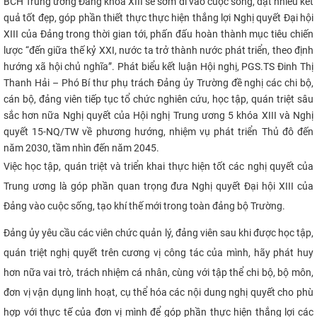
BCH Trung ương Đảng khóa XIII sẽ sớm đi vào cuộc sống, đạt nhiều kết
quả tốt đẹp, góp phần thiết thực thực hiện thắng lợi Nghị quyết Đại hội
XIII của Đảng trong thời gian tới, phấn đấu hoàn thành mục tiêu chiến
lược “đến giữa thế kỷ XXI, nước ta trở thành nước phát triển, theo định
hướng xã hội chủ nghĩa”. Phát biểu kết luận Hội nghị, PGS.TS
Đinh Thị
Thanh Hải – Phó
Bí thư
phụ trách
Đảng ủy Trường đề nghị các chi bộ,
cán bộ, đảng viên tiếp tục tổ chức nghiên cứu, học tập, quán triệt sâu
sắc hơn nữa Nghị quyết của Hội nghị Trung ương 5 khóa XIII và Nghị
quyết 15-NQ/TW về phương hướng, nhiệm vụ phát triển Thủ đô đến
năm 2030, tầm nhìn đến năm 2045.
Việc học tập, quán triệt và triển khai thực hiện tốt các nghị quyết của
Trung ương là góp phần quan trọng đưa Nghị quyết Đại hội XIII của
Đảng vào cuộc sống, tạo khí thế mới trong toàn đảng bộ Trường.
Đảng ủy yêu cầu các viên chức quản lý
, đảng viên sau khi được học tập,
quán triệt nghị quyết
trên cương vị công tác của mình, hãy phát huy
hơn nữa vai trò, trách nhiệm cá nhân, cùng với tập thể chi bộ, bộ môn,
đơn vị
vận dụng linh hoạt, cụ thể hóa các nội dung nghị quyết cho phù
hợp với thực tế của đơn vị mình để
góp phần thực hiện
thắng lợi các