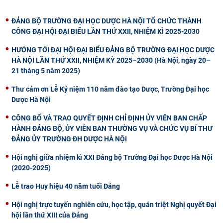
ĐẢNG BỘ TRƯỜNG ĐẠI HỌC DƯỢC HÀ NỘI TỔ CHỨC THÀNH
CÔNG ĐẠI HỘI ĐẠI BIỂU LẦN THỨ XXII, NHIỆM KÌ 2025-2030
HƯỚNG TỚI ĐẠI HỘI ĐẠI BIỂU ĐẢNG BỘ TRƯỜNG ĐẠI HỌC DƯỢC
HÀ NỘI LẦN THỨ XXII, NHIỆM KỲ 2025–2030 (Hà Nội, ngày 20–
21 tháng 5 năm 2025)
Thư cảm ơn Lễ Kỷ niệm 110 năm đào tạo Dược, Trường Đại học
Dược Hà Nội
CÔNG BỐ VÀ TRAO QUYẾT ĐỊNH CHỈ ĐỊNH ỦY VIÊN BAN CHẤP
HÀNH ĐẢNG BỘ, ỦY VIÊN BAN THƯỜNG VỤ VÀ CHỨC VỤ BÍ THƯ
ĐẢNG ỦY TRƯỜNG ĐH DƯỢC HÀ NỘI
Hội nghị giữa nhiệm kì XXI Đảng bộ Trường Đại học Dược Hà Nội
(2020-2025)
Lễ trao Huy hiệu 40 năm tuổi Đảng
Hội nghị trực tuyến nghiên cứu, học tập, quán triệt Nghị quyết Đại
hội lần thứ XIII của Đảng