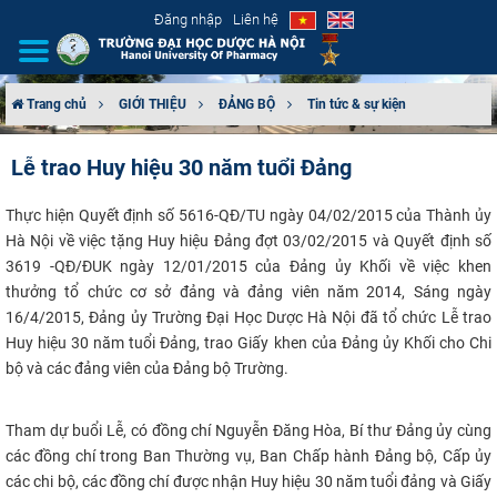
Đăng nhập
Liên hệ
Trang chủ
GIỚI THIỆU
ĐẢNG BỘ
Tin tức & sự kiện
GIỚI THIỆU
Lễ trao Huy hiệu 30 năm tuổi Đảng
CƠ CẤU TỔ CHỨC
Thực hiện
Quyết định số 5616-QĐ​/TU ngày 04/02/2015 của Thành ủy
Hà Nội về việc tặng Huy hiệu Đảng đợt 03/02/2015 và Quyết định số
TUYỂN SINH
3619 -QĐ/ĐUK ngày 12/01/2015 của Đảng ủy Khối về việc khen
thưởng tổ chức cơ sở đảng và đảng viên năm 2014, Sáng ngày
ĐÀO TẠO
16/4/2015, Đảng ủy Trường Đại Học Dược Hà Nội đã tổ chức Lễ trao
Huy hiệu 30 năm tuổi Đảng, trao Giấy khen của Đảng ủy Khối cho Chi
ĐẢM BẢO CHẤT LƯỢNG
bộ và các đảng viên của Đảng bộ Trường.
KHOA HỌC CÔNG NGHỆ
Tham dự buổi Lễ, có đồng chí Nguyễn Đăng Hòa, Bí thư Đảng ủy cùng
các đồng chí trong Ban Thường vụ, Ban Chấp hành Đảng bộ, Cấp ủy
HTQT
các chi bộ, các đồng chí được nhận Huy hiệu 30 năm tuổi đảng và Giấy