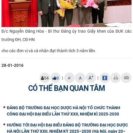
Đ/c Nguyễn Đăng Hòa - Bí thư Đảng ủy
trao Giấy khen của ĐUK các
trường ĐH, CĐ HN
cho các đơn vị và cá nhân đạt thành tích 3 năm liền.
28-01-2016
+
A
|
|
-
54
0
A
A
CÓ THỂ BẠN QUAN TÂM
ĐẢNG BỘ TRƯỜNG ĐẠI HỌC DƯỢC HÀ NỘI TỔ CHỨC THÀNH
CÔNG ĐẠI HỘI ĐẠI BIỂU LẦN THỨ XXII, NHIỆM KÌ 2025-2030
HƯỚNG TỚI ĐẠI HỘI ĐẠI BIỂU ĐẢNG BỘ TRƯỜNG ĐẠI HỌC DƯỢC
HÀ NỘI LẦN THỨ XXII, NHIỆM KỲ 2025–2030 (Hà Nội, ngày 20–