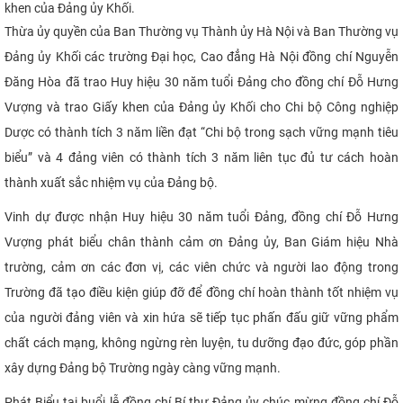
khen của Đảng ủy Khối.
CỰU NGƯỜI HỌC
Thừa ủy quyền của Ban Thường vụ Thành ủy Hà Nội và Ban Thường vụ
Đảng ủy Khối các trường Đại học, Cao đẳng Hà Nội đồng chí Nguyễn
Đăng Hòa đã trao Huy hiệu 30 năm tuổi Đảng cho đồng chí Đỗ Hưng
Vượng và trao Giấy khen của Đảng ủy Khối cho Chi bộ Công nghiệp
Dược có thành tích 3 năm liền đạt “Chi bộ trong sạch vững mạnh tiêu
biểu” và 4 đảng viên có thành tích 3 năm liên tục đủ tư cách hoàn
thành xuất sắc nhiệm vụ của Đảng bộ.
Vinh dự được nhận Huy hiệu 30 năm tuổi Đảng, đồng chí Đỗ Hưng
Vượng phát biểu chân thành cảm ơn Đảng ủy, Ban Giám hiệu Nhà
trường, cảm ơn các đơn vị, các viên chức và người lao động trong
Trường đã tạo điều kiện giúp đỡ để đồng chí hoàn thành tốt nhiệm vụ
của người đảng viên và xin hứa sẽ tiếp tục phấn đấu giữ vững phẩm
chất cách mạng, không ngừng rèn luyện, tu dưỡng đạo đức, góp phần
xây dựng Đảng bộ Trường ngày càng vững mạnh.
Phát Biểu tại buổi lễ đồng chí Bí thư Đảng ủy chúc mừng đồng chí Đỗ