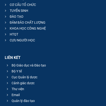
CƠ CẤU TỔ CHỨC
TUYỂN SINH
ĐÀO TẠO
ĐẢM BẢO CHẤT LƯỢNG
KHOA HỌC CÔNG NGHỆ
HTQT
CỰU NGƯỜI HỌC
LIÊN KẾT
Bộ Giáo dục và Đào tạo
Bộ Y tế
Cục Quản lý dược
Cảnh giác dược
Thư viện
Email
Quản lý đào tạo