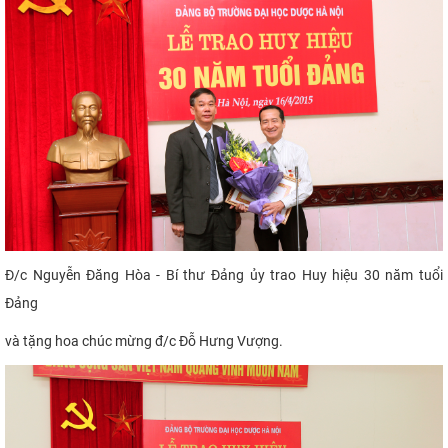
Đ/c Nguyễn Đăng Hòa - Bí thư Đảng ủy trao Huy hiệu 30 năm tuổi
Đảng
và tặng hoa chúc mừng đ/c Đỗ Hưng Vượ
ng.