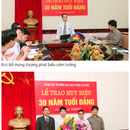
Đ/c Đỗ Hưng Vượng
phát biểu cảm tưởng