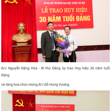
Đ/c Nguyễn Đăng Hòa - Bí thư Đảng ủy trao Huy hiệu 30 năm tuổi
Đảng
và tặng hoa chúc mừng đ/c Đỗ Hưng Vượ
ng.