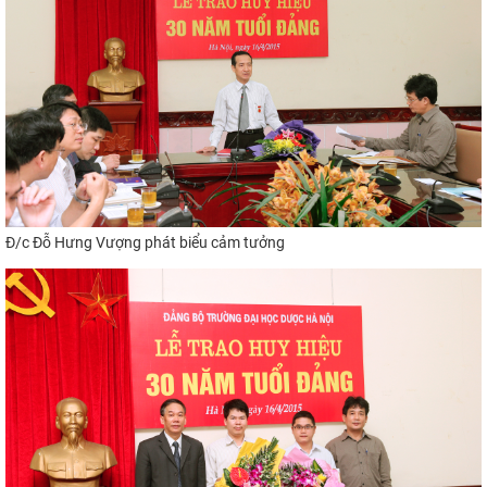
Đ/c Đỗ Hưng Vượng
phát biểu cảm tưởng