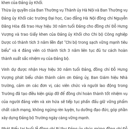
khen của Đảng ủy Khối.
CỰU NGƯỜI HỌC
Thừa ủy quyền của Ban Thường vụ Thành ủy Hà Nội và Ban Thường vụ
Đảng ủy Khối các trường Đại học, Cao đẳng Hà Nội đồng chí Nguyễn
Đăng Hòa đã trao Huy hiệu 30 năm tuổi Đảng cho đồng chí Đỗ Hưng
Vượng và trao Giấy khen của Đảng ủy Khối cho Chi bộ Công nghiệp
Dược có thành tích 3 năm liền đạt “Chi bộ trong sạch vững mạnh tiêu
biểu” và 4 đảng viên có thành tích 3 năm liên tục đủ tư cách hoàn
thành xuất sắc nhiệm vụ của Đảng bộ.
Vinh dự được nhận Huy hiệu 30 năm tuổi Đảng, đồng chí Đỗ Hưng
Vượng phát biểu chân thành cảm ơn Đảng ủy, Ban Giám hiệu Nhà
trường, cảm ơn các đơn vị, các viên chức và người lao động trong
Trường đã tạo điều kiện giúp đỡ để đồng chí hoàn thành tốt nhiệm vụ
của người đảng viên và xin hứa sẽ tiếp tục phấn đấu giữ vững phẩm
chất cách mạng, không ngừng rèn luyện, tu dưỡng đạo đức, góp phần
xây dựng Đảng bộ Trường ngày càng vững mạnh.
Phát Biểu tại buổi lễ đồng chí Bí thư Đảng ủy chúc mừng đồng chí Đỗ