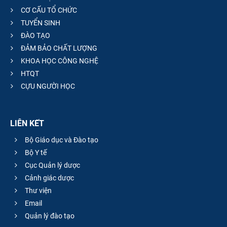
CƠ CẤU TỔ CHỨC
TUYỂN SINH
ĐÀO TẠO
ĐẢM BẢO CHẤT LƯỢNG
KHOA HỌC CÔNG NGHỆ
HTQT
CỰU NGƯỜI HỌC
LIÊN KẾT
Bộ Giáo dục và Đào tạo
Bộ Y tế
Cục Quản lý dược
Cảnh giác dược
Thư viện
Email
Quản lý đào tạo