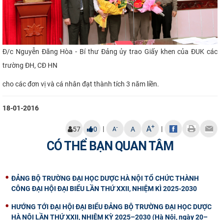
Đ/c Nguyễn Đăng Hòa - Bí thư Đảng ủy
trao Giấy khen của ĐUK các
trường ĐH, CĐ HN
cho các đơn vị và cá nhân đạt thành tích 3 năm liền.
18-01-2016
+
A
|
|
-
57
0
A
A
CÓ THỂ BẠN QUAN TÂM
ĐẢNG BỘ TRƯỜNG ĐẠI HỌC DƯỢC HÀ NỘI TỔ CHỨC THÀNH
CÔNG ĐẠI HỘI ĐẠI BIỂU LẦN THỨ XXII, NHIỆM KÌ 2025-2030
HƯỚNG TỚI ĐẠI HỘI ĐẠI BIỂU ĐẢNG BỘ TRƯỜNG ĐẠI HỌC DƯỢC
HÀ NỘI LẦN THỨ XXII, NHIỆM KỲ 2025–2030 (Hà Nội, ngày 20–