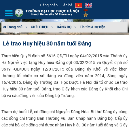
Đăng nhập
Liên hệ
Trang chủ
GIỚI THIỆU
ĐẢNG BỘ
Tin tức & sự kiện
GIỚI THIỆU
Lễ trao Huy hiệu 30 năm tuổi Đảng
CƠ CẤU TỔ CHỨC
Thực hiện
Quyết định số 5616-QĐ​/TU ngày 04/02/2015 của Thành ủy
Hà Nội về việc tặng Huy hiệu Đảng đợt 03/02/2015 và Quyết định số
TUYỂN SINH
3619 -QĐ/ĐUK ngày 12/01/2015 của Đảng ủy Khối về việc khen
thưởng tổ chức cơ sở đảng và đảng viên năm 2014, Sáng ngày
ĐÀO TẠO
16/4/2015, Đảng ủy Trường Đại Học Dược Hà Nội đã tổ chức Lễ trao
Huy hiệu 30 năm tuổi Đảng, trao Giấy khen của Đảng ủy Khối cho Chi
ĐẢM BẢO CHẤT LƯỢNG
bộ và các đảng viên của Đảng bộ Trường.
KHOA HỌC CÔNG NGHỆ
Tham dự buổi Lễ, có đồng chí Nguyễn Đăng Hòa, Bí thư Đảng ủy cùng
các đồng chí trong Ban Thường vụ, Ban Chấp hành Đảng bộ, Cấp ủy
HTQT
các chi bộ, các đồng chí được nhận Huy hiệu 30 năm tuổi đảng và Giấy