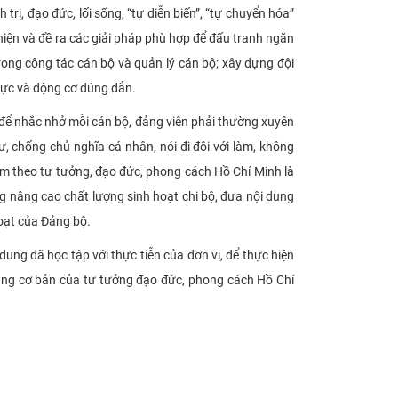
rị, đạo đức, lối sống, “tự diễn biến”, “tự chuyển hóa”
iện và đề ra các giải pháp phù hợp để đấu tranh ngăn
trong công tác cán bộ và quản lý cán bộ; xây dựng đội
 lực và động cơ đúng đắn.
 để nhắc nhở mỗi cán bộ, đảng viên phải thường xuyên
tư, chống chủ nghĩa cá nhân, nói đi đôi với làm, không
àm theo tư tưởng, đạo đức, phong cách Hồ Chí Minh là
ọng nâng cao chất lượng sinh hoạt chi bộ, đưa nội dung
oạt của Đảng bộ.
ung đã học tập với thực tiễn của đơn vị, để thực hiện
ng cơ bản của tư tưởng đạo đức, phong cách Hồ Chí