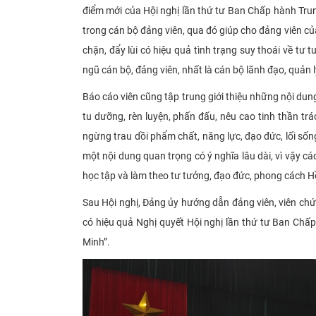
điểm mới của Hội nghị lần thứ tư Ban Chấp hành Trung 
trong cán bộ đảng viên, qua đó giúp cho đảng viên c
chặn, đẩy lùi có hiệu quả tình trạng suy thoái về tư
ngũ cán bộ, đảng viên, nhất là cán bộ lãnh đạo, quản 
Báo cáo viên cũng tập trung giới thiệu
những nội dung
tu dưỡng, rèn luyện, phấn đấu, nêu cao tinh thần trác
ngừng trau dồi phẩm chất, năng lực, đạo đức, lối số
một nội dung quan trọng có ý nghĩa lâu dài, vì vậy cá
học tập và làm theo tư tưởng, đạo đức, phong cách H
Sau Hội nghị, Đảng ủy hướng dẫn đảng viên, viên chức
có hiệu quả Nghị quyết Hội nghị lần thứ tư Ban Chấ
Minh”
.​