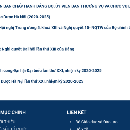
ÊN BAN CHẤP HÀNH ĐẢNG BỘ, ỦY VIÊN BAN THƯỜNG VỤ VÀ CHỨC VỤ
ọc Dược Hà Nội (2020-2025)
t Hội nghị Trung ương 5, khoá XIII và Nghị quyết 15- NQTW của Bộ chính t
t Nghị quyết Đại hội lần thứ XIII của Đảng
nh công Đại hội Đại biểu lần thứ XXI, nhiệm kỳ 2020-2025
̣c Dược Hà Nội lần thứ XXI, nhiệm kỳ 2020-2025
 MỤC CHÍNH
LIÊN KẾT
ỚI THIỆU
Bộ Giáo dục và Đào tạo
 CẤU TỔ CHỨC
Bộ Y tế