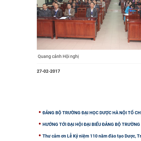
Quang cảnh Hội nghị
27-02-2017
ĐẢNG BỘ TRƯỜNG ĐẠI HỌC DƯỢC HÀ NỘI TỔ CHỨC
HƯỚNG TỚI ĐẠI HỘI ĐẠI BIỂU ĐẢNG BỘ TRƯỜNG Đ
Thư cảm ơn Lễ Kỷ niệm 110 năm đào tạo Dược, T