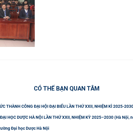
CÓ THỂ BẠN QUAN TÂM
 THÀNH CÔNG ĐẠI HỘI ĐẠI BIỂU LẦN THỨ XXII, NHIỆM KÌ 2025-203
ẠI HỌC DƯỢC HÀ NỘI LẦN THỨ XXII, NHIỆM KỲ 2025–2030 (Hà Nội, n
rường Đại học Dược Hà Nội