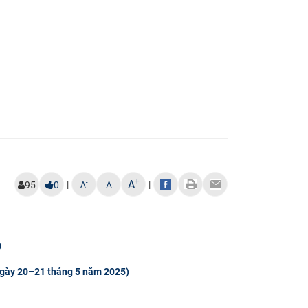
+
A
|
|
-
95
0
A
A
0
gày 20–21 tháng 5 năm 2025)