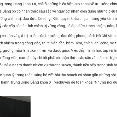
ương Đảng khoá XII, chỉ rõ những biểu hiện suy thoái về tư tưởng chính t
ủa Đảng bộ có
nhận thức sâu sắc về nguy cơ, nhận diện đúng những biểu h
 tưởng chính trị, đạo đức, lối sống. Kiên quyết khắc phục những yếu kém 
lý các cấp có bản lĩnh chính trị vững vàng, có đạo đức, trách nhiệm, năng
 cơ bản và giá trị to lớn của tư tưởng, đạo đức, phong cách Hồ Chí Minh
h nhiệm trong công việc, thực hiện cần, kiệm, liêm, chính, chí công, vô 
ng, gương mẫu làm tròn nhiệm vụ được giao. Việc đẩy mạnh học tập và l
c đảng viên, các cấp ủy chi bộ phải có nhận thức sâu sắc và luôn coi tr
ồ Chí Minh trở thành nhiệm vụ thường xuyên, thành nền nếp trong sinh h
 quản lý trong toàn Đảng bộ viết bài thu hoạch cá nhân gắn những nội d
p hành Trung ương Đảng khoá XII và
chuyên đề toàn khóa “Những nội du