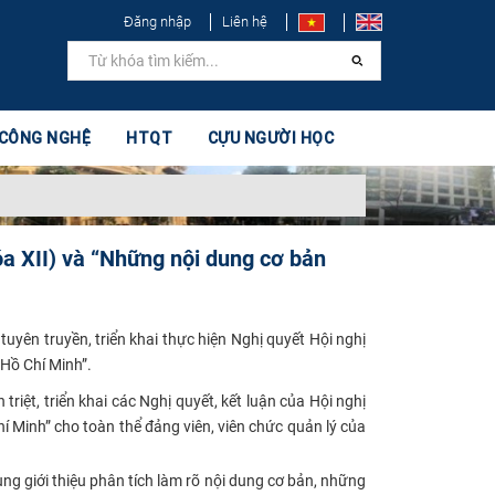
Đăng nhập
Liên hệ
 CÔNG NGHỆ
HTQT
CỰU NGƯỜI HỌC
óa XII) và “Những nội dung cơ bản
yên truyền, triển khai thực hiện Nghị quyết Hội nghị
 Hồ Chí Minh”
.​
triệt, triển khai các Nghị quyết, kết luận của Hội nghị
hí Minh”
cho toàn thể đảng viên, viên chức quản lý của
ng giới thiệu phân tích làm rõ
nội dung cơ bản, những