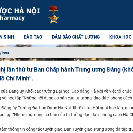
N SINH
ĐÀO TẠO
ĐẢM BẢO CHẤT LƯỢNG
KHOA HỌC
ự kiện
nghị lần thứ tư Ban Chấp hành Trung ương Đảng (kh
Hồ Chí Minh”.
 Đảng ủy Khối các trường Đại học, Cao đẳng Hà Nội về việc tổ chức, tu
) và học tập “Những nội dung cơ bản của tư tưởng, đạo đức, phong cách
 Đảng ủy Trường Đại học Dược Hà Nội đã tổ chức Hội nghị học tập,
quán 
ọc tập
“Những nội dung cơ bản của tư tưởng đạo đức, phong cách Hồ C
tâm thông tin công tác tuyên giáo, Ban Tuyên giáo Trung ương đã tập tru