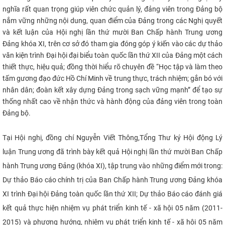
nghĩa rất quan trọng giúp viên chức quản lý, đảng viên trong Đảng bộ
CỰU NGƯỜI HỌC
nắm vững những nội dung, quan điểm của Đảng trong các Nghị quyết
và kết luận của Hội nghị lần thứ mười Ban Chấp hành Trung ương
Đảng khóa XI, trên cơ sở đó tham gia đóng góp ý kiến vào các dự thảo
văn kiện trình Đại hội đại biểu toàn quốc lần thứ XII của Đảng một cách
thiết thực, hiệu quả; đồng thời hiểu rõ chuyên đề “Học tập
và làm theo
tấm gương đạo đức Hồ Chí Minh về trung thực, trách nhiệm; gắn bó với
nhân dân; đoàn kết xây dựng Đảng trong sạch vững mạnh” để
tạo sự
thống nhất cao về nhận thức và hành động của đảng viên trong toàn
Đảng bộ.
Tại Hội nghị, đồng chí Nguyễn Viết Thông,Tổng Thư ký Hội động Lý
luận Trung ương đã trình bày kết quả Hội nghị lần thứ mười Ban Chấp
hành Trung ương Đảng (khóa XI), tập trung vào những điểm mới trong:
Dự thảo Báo cáo chính trị của Ban Chấp hành Trung ương Đảng khóa
XI trình Đại hội Đảng toàn quốc lần thứ XII; Dự thảo Báo cáo đánh giá
kết quả thực hiện nhiệm vụ phát triển kinh tế - xã hội 05 năm (2011-
2015) và phương hướng, nhiệm vụ phát triển kinh tế - xã hội 05 năm