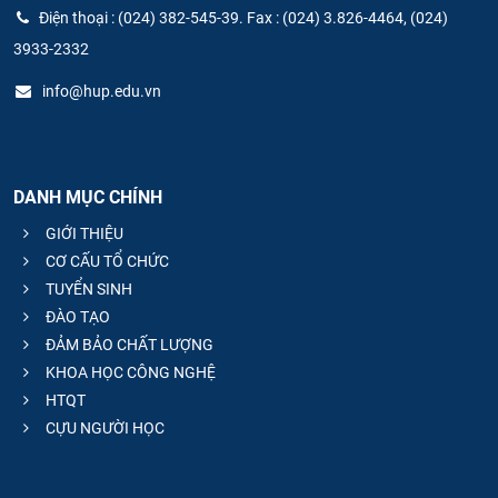
Điện thoại : (024) 382-545-39. Fax : (024) 3.826-4464, (024)
3933-2332
info@hup.edu.vn
DANH MỤC CHÍNH
GIỚI THIỆU
CƠ CẤU TỔ CHỨC
TUYỂN SINH
ĐÀO TẠO
ĐẢM BẢO CHẤT LƯỢNG
KHOA HỌC CÔNG NGHỆ
HTQT
CỰU NGƯỜI HỌC