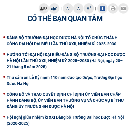
+
A
|
|
-
58
0
A
A
CÓ THỂ BẠN QUAN TÂM
ĐẢNG BỘ TRƯỜNG ĐẠI HỌC DƯỢC HÀ NỘI TỔ CHỨC THÀNH
CÔNG ĐẠI HỘI ĐẠI BIỂU LẦN THỨ XXII, NHIỆM KÌ 2025-2030
HƯỚNG TỚI ĐẠI HỘI ĐẠI BIỂU ĐẢNG BỘ TRƯỜNG ĐẠI HỌC DƯỢC
HÀ NỘI LẦN THỨ XXII, NHIỆM KỲ 2025–2030 (Hà Nội, ngày 20–
21 tháng 5 năm 2025)
Thư cảm ơn Lễ Kỷ niệm 110 năm đào tạo Dược, Trường Đại học
Dược Hà Nội
CÔNG BỐ VÀ TRAO QUYẾT ĐỊNH CHỈ ĐỊNH ỦY VIÊN BAN CHẤP
HÀNH ĐẢNG BỘ, ỦY VIÊN BAN THƯỜNG VỤ VÀ CHỨC VỤ BÍ THƯ
ĐẢNG ỦY TRƯỜNG ĐH DƯỢC HÀ NỘI
Hội nghị giữa nhiệm kì XXI Đảng bộ Trường Đại học Dược Hà Nội
(2020-2025)