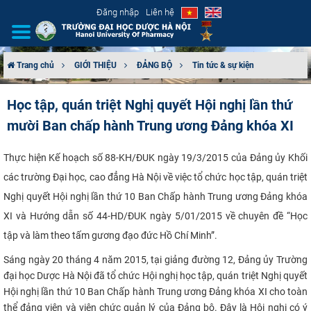
Đăng nhập
Liên hệ
Trang chủ
GIỚI THIỆU
ĐẢNG BỘ
Tin tức & sự kiện
GIỚI THIỆU
Học tập, quán triệt Nghị quyết Hội nghị lần thứ
mười Ban chấp hành Trung ương Đảng khóa XI
CƠ CẤU TỔ CHỨC
TUYỂN SINH
Thực hiện Kế hoạch số 88-KH/ĐUK ngày 19/3/2015 của Đảng ủy Khối
các trường Đại học, cao đẳng Hà Nội về việc tổ chức học tập, quán triệt
ĐÀO TẠO
Nghị quyết Hội nghị lần thứ 10 Ban Chấp hành Trung ương Đảng khóa
XI và Hướng dẫn số 44-HD/ĐUK ngày 5/01/2015 về chuyên đề “Học
ĐẢM BẢO CHẤT LƯỢNG
tập và làm theo tấm gương đạo đức Hồ Chí Minh”.
KHOA HỌC CÔNG NGHỆ
Sáng ngày 20 tháng 4 năm 2015, tại giảng đường 12, Đảng ủy Trường
đại học Dược Hà Nội đã tổ chức Hội nghị học tập, quán triệt Nghị quyết
Hội nghị lần thứ 10 Ban Chấp hành Trung ương Đảng khóa XI cho toàn
HTQT
thể đảng viên và viên chức quản lý của Đảng bộ. Đ
ây là Hội nghị có ý