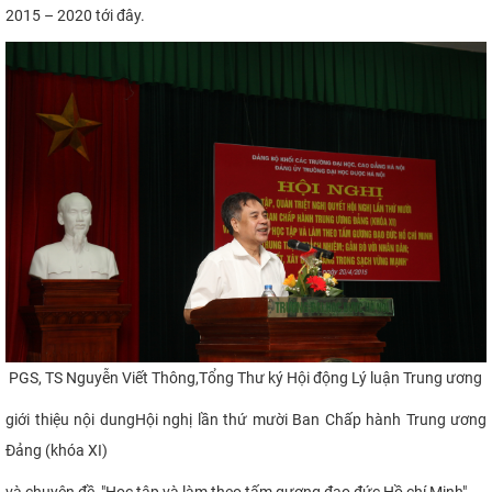
2015 – 2020 tới đây.
PGS, TS Nguyễn Viết Thông,Tổng Thư ký Hội động Lý luận Trung ương
giới thiệu nội dung
Hội nghị lần thứ mười Ban Chấp hành
Trung ương
Đảng (khóa XI)
và chuyên đề
"
Học tập và làm theo tấm gương đạo đức Hồ chí Minh"​.