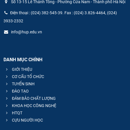
Số 13-15 Lê Thánh Tông - Phường Cửa Nam - Thành phố Hà Nội
Điện thoại : (024) 382-545-39. Fax : (024) 3.826-4464, (024)
3933-2332
info@hup.edu.vn
DANH MỤC CHÍNH
GIỚI THIỆU
CƠ CẤU TỔ CHỨC
TUYỂN SINH
ĐÀO TẠO
ĐẢM BẢO CHẤT LƯỢNG
KHOA HỌC CÔNG NGHỆ
HTQT
CỰU NGƯỜI HỌC