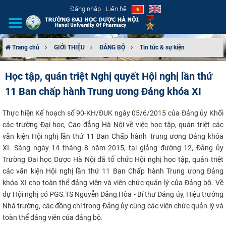
Đăng nhập
Liên hệ
Trang chủ
GIỚI THIỆU
ĐẢNG BỘ
Tin tức & sự kiện
GIỚI THIỆU
Học tập, quán triệt Nghị quyết Hội nghị lần thứ
11 Ban chấp hành Trung ương Đảng khóa XI
CƠ CẤU TỔ CHỨC
Thực hiện Kế hoạch số 90-KH/ĐUK ngày 05/6/2015 của Đảng ủy Khối
TUYỂN SINH
các trường Đại học, Cao đẳng Hà Nội về việc học tập, quán triệt các
văn kiện Hội nghị lần thứ 11 Ban Chấp hành Trung ương Đảng khóa
ĐÀO TẠO
XI.
Sáng n
gày 14 tháng 8 năm 2015, tại giảng đường 12, Đảng ủy
Trường Đại học Dược Hà Nội đã tổ chức Hội nghị học tập, quán triệt
ĐẢM BẢO CHẤT LƯỢNG
các văn kiện Hội nghị lần thứ 11 Ban Chấp hành Trung ương Đảng
khóa XI cho
toàn thể đảng viên và viên chức quản lý của Đảng bộ.
Về
KHOA HỌC CÔNG NGHỆ
dự Hội nghị có PGS.TS Nguyễn Đăng Hòa - Bí thư Đảng ủy, Hiệu trưởng
Nhà trường, các đồng chí trong Đảng ủy cùng các viên chức quản lý và
HTQT
toàn thể đảng viên của đảng bộ.