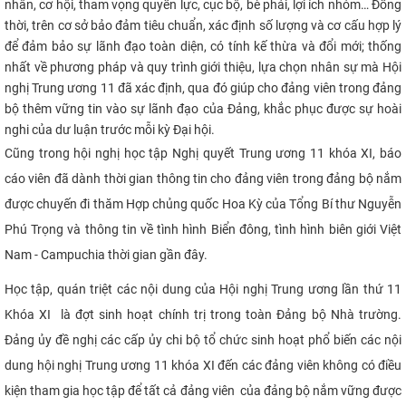
nhân, cơ hội, tham vọng quyền lực, cục bộ, bè phái, lợi ích nhóm… Đồng
thời, trên cơ sở bảo đảm tiêu chuẩn, xác định số lượng và cơ cấu hợp lý
để đảm bảo sự lãnh đạo toàn diện, có tính kế thừa và đổi mới; thống
nhất về phương pháp và quy trình giới thiệu, lựa chọn nhân sự mà Hội
nghị Trung ương 11 đã xác định, qua đó giúp cho đảng viên trong đảng
bộ thêm vững tin vào sự lãnh đạo của Đảng, khắc phục được sự hoài
nghi của dư luận trước mỗi kỳ Đại hội.
Cũng trong hội nghị học tập Nghị quyết Trung ương 11 khóa XI, báo
cáo viên đã dành thời gian thông tin cho đảng viên trong đảng bộ nắm
được chuyến đi thăm Hợp chủng quốc Hoa Kỳ của Tổng Bí thư Nguyễn
Phú Trọng và thông tin về tình hình Biển đông, tình hình biên giới Việt
Nam - Campuchia thời gian gần đây.
Học tập, quán triệt các nội dung của Hội nghị Trung ương lần thứ 11
Khóa XI là đợt sinh hoạt chính trị trong toàn Đảng bộ Nhà trường.
Đảng ủy đề nghị các cấp ủy chi bộ
tổ chức sinh hoạt phổ biến các nội
dung hội nghị Trung ương 11 khóa XI đến các đảng viên không có điều
kiện tham gia học tập để tất cả đảng viên của đảng bộ nắm vững được