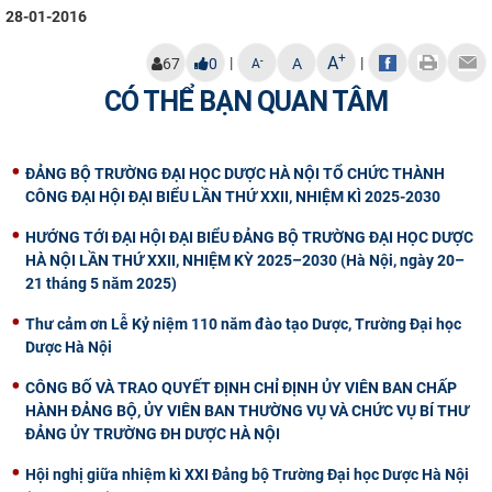
28-01-2016
+
A
|
|
-
67
0
A
A
CÓ THỂ BẠN QUAN TÂM
ĐẢNG BỘ TRƯỜNG ĐẠI HỌC DƯỢC HÀ NỘI TỔ CHỨC THÀNH
CÔNG ĐẠI HỘI ĐẠI BIỂU LẦN THỨ XXII, NHIỆM KÌ 2025-2030
HƯỚNG TỚI ĐẠI HỘI ĐẠI BIỂU ĐẢNG BỘ TRƯỜNG ĐẠI HỌC DƯỢC
HÀ NỘI LẦN THỨ XXII, NHIỆM KỲ 2025–2030 (Hà Nội, ngày 20–
21 tháng 5 năm 2025)
Thư cảm ơn Lễ Kỷ niệm 110 năm đào tạo Dược, Trường Đại học
Dược Hà Nội
CÔNG BỐ VÀ TRAO QUYẾT ĐỊNH CHỈ ĐỊNH ỦY VIÊN BAN CHẤP
HÀNH ĐẢNG BỘ, ỦY VIÊN BAN THƯỜNG VỤ VÀ CHỨC VỤ BÍ THƯ
ĐẢNG ỦY TRƯỜNG ĐH DƯỢC HÀ NỘI
Hội nghị giữa nhiệm kì XXI Đảng bộ Trường Đại học Dược Hà Nội