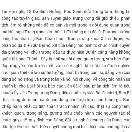
CỰU NGƯỜI HỌC
Tại Hội nghị, TS Đỗ Đình Hoằng, Phó Giám đốc Trung tâm thông tin
công tác tuyên giáo, Ban Tuyên giáo Trung ương đã giới thiệu, phân
tích làm rõ những vấn đề cơ bản và mới trong 4 nội dung quan trọng
mà Hội nghị Trung ương lần thứ 11 đã thông qua đó là: Phương hướng
công tác nhân sự Ban Chấp hành Trung ương khóa XII; số lượng và
phân bổ đại biểu dự Đại hội XII của Đảng; mô hình tổ chức chính quyền
địa phương và chủ trương đầu tư thực hiện Dự án cảng hàng không
quốc tế Long Thành.
Đây là những nội dung quan trọng, vừa bảo đảm
đáp ứng yêu cầu trước mắt, vừa có ý nghĩa lâu dài cần được nghiên
cứu quán triệt để tạo sự tin tưởng, nhất trí trong cán bộ, đảng viên của
đảng bộ nói riêng và trong toàn xã hội nói chung. Về công tác nhân sự
chuẩn bị cho Đại hội XII, báo cáo viên đã đi sâu phân tích làm rõ tiêu
chuẩn Ủy viên Trung ương Đảng; tiêu chuẩn Ủy viên Bộ Chính trị, Ban Bí
thư; trong đó nhấn mạnh các đồng chí được lựa chọn tham gia Ban
Chấp hành phải có tinh thần trách nhiệm rất cao, thật sự công tâm,
khách quan, trong sáng, gương mẫu chấp hành các nguyên tắc tổ
chức, quy chế, quy định của Đảng, đặt sự nghiệp chung của Đảng, của
dân tộc lên trên hết. Kiên quyết chống mọi biểu hiện của chủ nghĩa cá