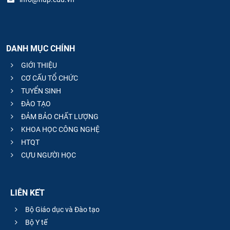
DANH MỤC CHÍNH
GIỚI THIỆU
CƠ CẤU TỔ CHỨC
TUYỂN SINH
ĐÀO TẠO
ĐẢM BẢO CHẤT LƯỢNG
KHOA HỌC CÔNG NGHỆ
HTQT
CỰU NGƯỜI HỌC
LIÊN KẾT
Bộ Giáo dục và Đào tạo
Bộ Y tế