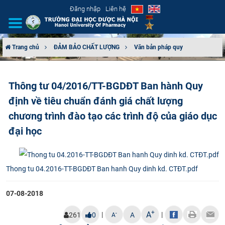
Đăng nhập
Liên hệ
Trang chủ
ĐẢM BẢO CHẤT LƯỢNG
Văn bản pháp quy
GIỚI THIỆU
Thông tư 04/2016/TT-BGDĐT Ban hành Quy
CƠ CẤU TỔ CHỨC
định về tiêu chuẩn đánh giá chất lượng
TUYỂN SINH
chương trình đào tạo các trình độ của giáo dục
đại học
ĐÀO TẠO
ĐẢM BẢO CHẤT LƯỢNG
Thong tu 04.2016-TT-BGDĐT Ban hanh Quy dinh kd. CTĐT.pdf
KHOA HỌC CÔNG NGHỆ
07-08-2018
HTQT
+
A
|
|
-
261
0
A
A