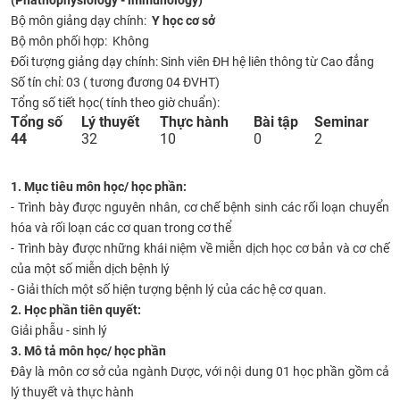
Bộ môn giảng dạy chính:
Y học cơ sở
CỰU NGƯỜI HỌC
Bộ môn phối hợp: Không
Đối tượng giảng dạy chính: Sinh viên ĐH hệ liên thông từ Cao đẳng
Số tín chỉ: 03 ( tương đương 04 ĐVHT)
Tổng số tiết học( tính theo giờ chuẩn):
​​Tổng số
​Lý thuyết
Thực hành​
Bài tập​
​Seminar
​44
​32
​10
​0
​2
1. Mục tiêu môn học/ học phần:
- Trình bày được nguyên nhân, cơ chế bệnh sinh các rối loạn chuyển
hóa và rối loạn các cơ quan trong cơ thể
- Trình bày được những khái niệm về miễn dịch học cơ
bản và cơ chế
của một số miễn dịch bệnh lý
- Giải thích một số hiện tượng bệnh lý của các hệ cơ quan.
2. Học phần tiên quyết:
Giải phẫu - sinh lý
3. Mô tả môn học/ học phần
Đây là môn cơ sở của ngành Dược, với nội dung 01 học phần gồm cả
lý thuyết và thực hành