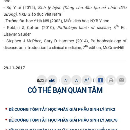
học
- Bộ Y tế (2015),
Sinh lý bệnh (Dùng cho đào tạo cử nhân điều
dưỡng)
, NXB Giáo dục Việt Nam
- Trường Đại học Y Hà Nội (2003), Miễn dịch học, NXB Y học
th
- Robbin & Cotran (2010),
Pathologic basic of disease
, 8
Ed,
Elsevier Sauder
- Stephen J McPhee, Gary D Hammer (2014), Pathophysiology of
th
disease: an introduction to clinical medicine, 7
edition, McGrawHill
29-11-2017
+
A
|
|
-
238
0
A
A
CÓ THỂ BẠN QUAN TÂM
ĐỀ CƯƠNG TÓM TẮT HỌC PHẦN GIẢI PHẪU SINH LÝ S1K2
ĐỀ CƯƠNG TÓM TẮT HỌC PHẦN GIẢI PHẪU SINH LÝ A0K78