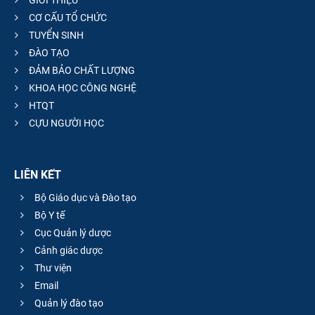
CƠ CẤU TỔ CHỨC
TUYỂN SINH
ĐÀO TẠO
ĐẢM BẢO CHẤT LƯỢNG
KHOA HỌC CÔNG NGHỆ
HTQT
CỰU NGƯỜI HỌC
LIÊN KẾT
Bộ Giáo dục và Đào tạo
Bộ Y tế
Cục Quản lý dược
Cảnh giác dược
Thư viện
Email
Quản lý đào tạo