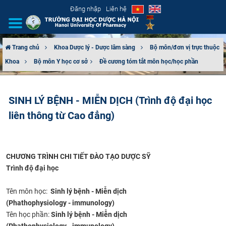
Đăng nhập
Liên hệ
Trang chủ
Khoa Dược lý - Dược lâm sàng
Bộ môn/đơn vị trực thuộc
Khoa
Bộ môn Y học cơ sở​
Đề cương tóm tắt môn học/học phần
GIỚI THIỆU
CƠ CẤU TỔ CHỨC
SINH LÝ BỆNH - MIỄN DỊCH (Trình độ đại học
liên thông từ Cao đẳng)
TUYỂN SINH
ĐÀO TẠO
CHƯƠNG TRÌNH CHI TIẾT ĐÀO TẠO DƯỢC SỸ
ĐẢM BẢO CHẤT LƯỢNG
Trình độ đại học​
KHOA HỌC CÔNG NGHỆ
​​Tên môn học:
Sinh lý bệnh - Miễn dịch
(Phathophysiology - immunology)
HTQT
Tên học phần:
Sinh lý bệnh -
M
iễn dịch
(Phathophysiology - immunology)