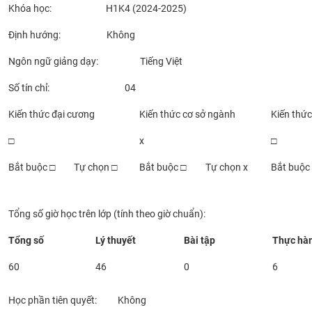
Khóa học: H1K4 (2024-2025)
Định hướng: Không
Ngôn ngữ giảng dạy: Tiếng Việt
Số tín chỉ: 04
Kiến thức đại cương
Kiến thức cơ sở ngành
Kiến thứ
□
x
□
Bắt buộc □
Tự chọn □
Bắt buộc □
Tự chọn x
Bắt buộc
Tổng số giờ học trên lớp (tính theo giờ chuẩn):
Tổng số
Lý thuyết
Bài tập
Thực hà
60
46
0
6
Học phần tiên quyết: Không