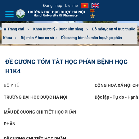
Đăng nhập
Liên hệ
Trang chủ
Khoa Dược lý - Dược lâm sàng
Bộ môn/đơn vị trực thuộc
Khoa
Bộ môn Y học cơ sở​
Đề cương tóm tắt môn học/học phần
GIỚI THIỆU
CƠ CẤU TỔ CHỨC
ĐỀ CƯƠNG TÓM TẮT HỌC PHẦN BỆNH HỌC
H1K4
TUYỂN SINH
BỘ Y TẾ
CỘNG HOÀ XÃ HỘI CH
ĐÀO TẠO
TRƯỜNG ĐẠI HỌC DƯỢC HÀ NỘI
Độc lập - Tự do - Hạnh
ĐẢM BẢO CHẤT LƯỢNG
MẪU ĐỀ CƯƠNG CHI TIẾT HỌC PHẦN
KHOA HỌC CÔNG NGHỆ
PHẦN
HTQT
ĐỀ CƯƠNG CHI TIẾT HỌC PHẦN