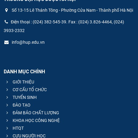
Số 13-15 Lê Thánh Tông - Phường Cửa Nam - Thành phố Hà Nội
Điện thoại : (024) 382-545-39. Fax : (024) 3.826-4464, (024)
3933-2332
info@hup.edu.vn
DANH MỤC CHÍNH
GIỚI THIỆU
CƠ CẤU TỔ CHỨC
TUYỂN SINH
ĐÀO TẠO
ĐẢM BẢO CHẤT LƯỢNG
KHOA HỌC CÔNG NGHỆ
HTQT
CỰU NGƯỜI HỌC