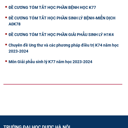
ĐỀ CƯƠNG TÓM TẮT HỌC PHẦN BỆNH HỌC K77
ĐỀ CƯƠNG TÓM TẮT HỌC PHẦN SINH LÝ BỆNH-MIỄN DỊCH
A0K78
ĐỀ CƯƠNG TÓM TẮT HỌC PHẦN GIẢI PHẪU SINH LÝ H1K4
Chuyên đề Ung thư và các phương pháp điều trị K74 năm học
2023-2024
Môn Giải phẫu sinh lý K77 năm học 2023-2024
TRƯỜNG ĐẠI HỌC DƯỢC HÀ NỘI