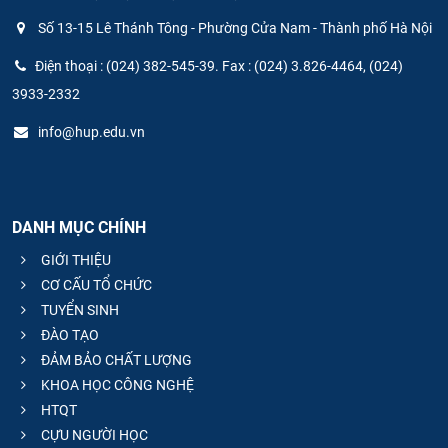
Số 13-15 Lê Thánh Tông - Phường Cửa Nam - Thành phố Hà Nội
Điện thoại : (024) 382-545-39. Fax : (024) 3.826-4464, (024)
3933-2332
info@hup.edu.vn
DANH MỤC CHÍNH
GIỚI THIỆU
CƠ CẤU TỔ CHỨC
TUYỂN SINH
ĐÀO TẠO
ĐẢM BẢO CHẤT LƯỢNG
KHOA HỌC CÔNG NGHỆ
HTQT
CỰU NGƯỜI HỌC