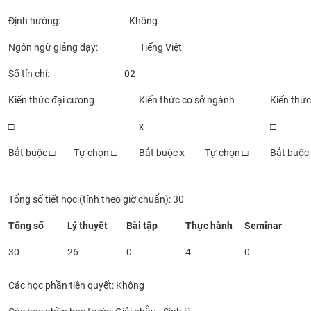
Định hướng: Không
Ngôn ngữ giảng dạy: Tiếng Việt
Số tín chỉ: 02
Kiến thức đại cương
Kiến thức cơ sở ngành
Kiến thứ
□
x
□
Bắt buộc □
Tự chọn □
Bắt buộc x
Tự chọn □
Bắt buộc
Tổng số tiết học (tính theo giờ chuẩn): 30
Tổng số
Lý thuyết
Bài tập
Thực hành
Seminar
30
26
0
4
0
Các học phần tiên quyết: Không