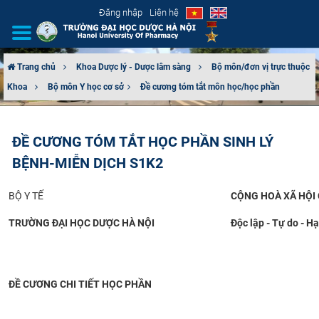
Đăng nhập
Liên hệ
Trang chủ
Khoa Dược lý - Dược lâm sàng
Bộ môn/đơn vị trực thuộc
Khoa
Bộ môn Y học cơ sở​
Đề cương tóm tắt môn học/học phần
GIỚI THIỆU
CƠ CẤU TỔ CHỨC
ĐỀ CƯƠNG TÓM TẮT HỌC PHẦN SINH LÝ
BỆNH-MIỄN DỊCH S1K2
TUYỂN SINH
BỘ Y TẾ
CỘNG HOÀ XÃ HỘI 
ĐÀO TẠO
TRƯỜNG ĐẠI HỌC DƯỢC HÀ NỘI
Độc lập - Tự do - H
ĐẢM BẢO CHẤT LƯỢNG
KHOA HỌC CÔNG NGHỆ
ĐỀ CƯƠNG CHI TIẾT HỌC PHẦN
HTQT