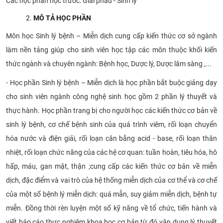
Các học phần học trước: Giải phẫu - Sinh lý
MÔ TẢ HỌC PHẦN
Môn học Sinh lý bệnh – Miễn dịch cung cấp kiến thức cơ sở ngành
làm nền tảng giúp cho sinh viên học tập các môn thuộc khối kiến
thức ngành và chuyên ngành: Bệnh học, Dược lý, Dược lâm sàng ,...
- Học phần Sinh lý bệnh – Miễn dịch là học phần bắt buộc giảng dạy
cho sinh viên ngành công nghệ sinh học gồm 2 phần lý thuyết và
thực hành. Học phần trang bị cho người học các kiến thức cơ bản về
sinh lý bệnh, cơ chế bệnh sinh của quá trình viêm, rối loạn chuyển
hóa nước và điện giải, rối loạn cân bằng acid - base, rối loạn thân
nhiệt, rối loạn chức năng của các hệ cơ quan: tuần hoàn, tiêu hóa, hô
hấp, máu, gan mật, thận ;cung cấp các kiến thức cơ bản về miễn
dịch, đặc điểm và vai trò của hệ thống miễn dịch của cơ thể và cơ chế
của một số bệnh lý miễn dịch: quá mẫn, suy giảm miễn dịch, bệnh tự
miễn. Đồng thời rèn luyện một số kỹ năng về tổ chức, tiến hành và
viết báo cáo thực nghiệm khoa học cơ bản từ đó vận dụng lý thuyết