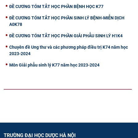
ĐỀ CƯƠNG TÓM TẮT HỌC PHẦN BỆNH HỌC K77
ĐỀ CƯƠNG TÓM TẮT HỌC PHẦN SINH LÝ BỆNH-MIỄN DỊCH
A0K78
ĐỀ CƯƠNG TÓM TẮT HỌC PHẦN GIẢI PHẪU SINH LÝ H1K4
Chuyên đề Ung thư và các phương pháp điều trị K74 năm học
2023-2024
Môn Giải phẫu sinh lý K77 năm học 2023-2024
TRƯỜNG ĐẠI HỌC DƯỢC HÀ NỘI