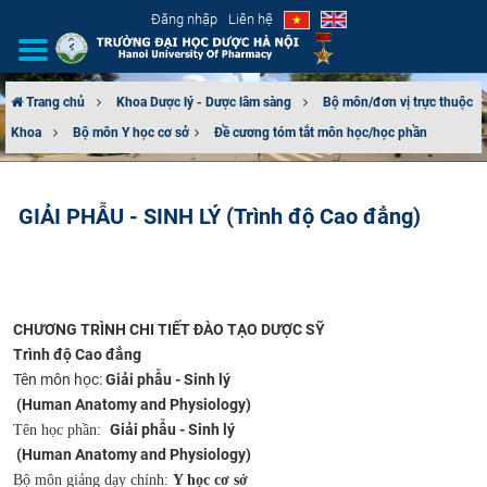
Đăng nhập
Liên hệ
Trang chủ
Khoa Dược lý - Dược lâm sàng
Bộ môn/đơn vị trực thuộc
Khoa
Bộ môn Y học cơ sở​
Đề cương tóm tắt môn học/học phần
GIỚI THIỆU
CƠ CẤU TỔ CHỨC
GIẢI PHẪU - SINH LÝ (Trình độ Cao đẳng)
TUYỂN SINH
ĐÀO TẠO
CHƯƠNG TRÌNH CHI TIẾT ĐÀO TẠO DƯỢC SỸ
ĐẢM BẢO CHẤT LƯỢNG
Trình độ Cao đẳng
Tên môn học:
Giải phẫu - Sinh lý
(Human Anatomy and Physiology)
KHOA HỌC CÔNG NGHỆ
Giải phẫu - Sinh lý
Tên học phần:
(Human Anatomy and Physiology)
HTQT
Bộ môn giảng dạy chính:
Y học cơ sở