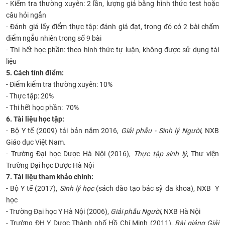
-
K
iểm tra thường xuyên: 2 lần, lượng giá bằng hình thức test hoặc
câu hỏi ngắn
- Đánh giá lấy điểm thực tập: đánh giá đạt, trong đó có 2 bài chấm
điểm ngẫu nhiên trong số 9 bài
- Thi hết học phần: theo hình thức tự luận, không được sử dụng tài
liệu
5. Cách tính điểm:
- Điểm kiểm tra thường xuyên: 10%
- Thực tập: 20%
- Thi hết học phần: 70%
6. Tài liệu học tập:
- Bộ Y tế (2009) tái bản năm 2016,
Giải phẫu - Sinh lý Người,
NXB
Giáo dục Việt Nam.
- Trường Đại học Dược Hà Nội (2016),
Thực tập sinh lý
, Thư viện
Trường Đại học Dược Hà Nội
7. Tài liệu tham khảo chính:
- Bộ Y tế (2017),
Sinh lý học
(sách đào tạo bác sỹ đa khoa), NXB Y
học
- Trường Đại học Y Hà Nội (2006),
Giải phẫu Người
, NXB Hà Nội
- Trường ĐH Y Dược Thành phố Hồ Chí Minh (2011),
Bài giảng Giải