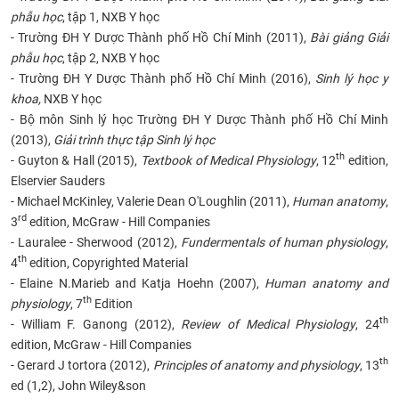
phẫu học
, tập 1, NXB Y học
- Trường ĐH Y Dược Thành phố Hồ Chí Minh (2011),
Bài giảng Giải
phẫu học
, tập 2, NXB Y học
-
Trường ĐH Y Dược Thành phố Hồ Chí Minh (2016),
Sinh lý học y
khoa,
NXB Y học
- Bộ môn Sinh lý học Trường ĐH Y Dược Thành phố Hồ Chí Minh
(2013),
Giải trình thực tập Sinh lý học
th
- Guyton & Hall (2015),
Textbook of Medical Physiology
, 12
edition,
Elservier Sauders
- Michael McKinley, Valerie Dean O'Loughlin (2011),
Human anatomy
,
rd
3
edition, McGraw - Hill Companies
- Lauralee - Sherwood (2012),
Fundermentals of human physiology
,
th
4
edition, Copyrighted Material
- Elaine N.Marieb and Katja Hoehn (2007),
Human anatomy and
th
physiology
, 7
Edition
th
- William F. Ganong (2012),
Review of Medical Physiology
, 24
edition,
McGraw - Hill Companies
th
- Gerard J tortora (2012),
Principles of anatomy and physiology
, 13
ed (1,2), John Wiley&son