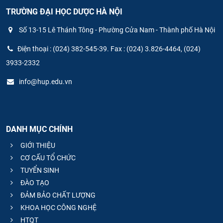
TRƯỜNG ĐẠI HỌC DƯỢC HÀ NỘI
Số 13-15 Lê Thánh Tông - Phường Cửa Nam - Thành phố Hà Nội
Điện thoại : (024) 382-545-39. Fax : (024) 3.826-4464, (024)
3933-2332
info@hup.edu.vn
DANH MỤC CHÍNH
GIỚI THIỆU
CƠ CẤU TỔ CHỨC
TUYỂN SINH
ĐÀO TẠO
ĐẢM BẢO CHẤT LƯỢNG
KHOA HỌC CÔNG NGHỆ
HTQT