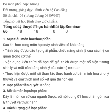
Bộ môn phối hợp: Không
CỰU NGƯỜI HỌC
Đối tượng giảng dạy: Sinh viên hệ Cao đẳng
Số tín chỉ: 04 (tương đương 06 ĐVHT)
Tổng số tiết học (tính theo giờ chuẩn):
​Tổng số
​Lý thuyết
​Thực hành
​Bài tập
​Seminar
​66
​48
​18
​0
​0
1. Mục tiêu môn hoc/học phần:
Sau khi học xong môn học này, sinh viên có khả năng:
- Trình bày được cấu tạo giải phẫu, chức năng sinh lý của các hệ cơ
quan trong cơ thể.
- Vận dụng kiến thức đã học để giải thích được một số hiện tượng
sinh lý và mất cân bằng sinh lý của các hệ cơ quan.
- Thực hiện được một số thao tác thực hành cơ bản minh họa cho lý
thuyết và giải thích một số kết quả thí nghiệm
2. Học phần tiên quyết:
Không
3. Mô tả môn học/học phần:
Đây là môn cơ sở của ngành Dược, với nội dung 01 học phần gồm cả
lý thuyết và thực hành
4. Cách lượng giá học phần: