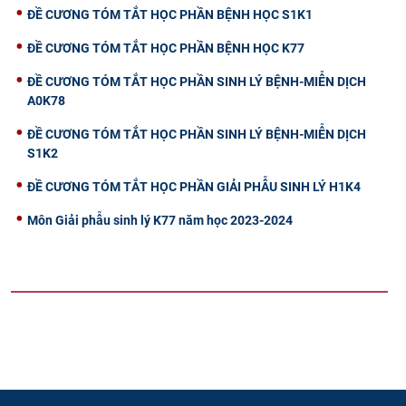
ĐỀ CƯƠNG TÓM TẮT HỌC PHẦN BỆNH HỌC S1K1
ĐỀ CƯƠNG TÓM TẮT HỌC PHẦN BỆNH HỌC K77
ĐỀ CƯƠNG TÓM TẮT HỌC PHẦN SINH LÝ BỆNH-MIỄN DỊCH
A0K78
ĐỀ CƯƠNG TÓM TẮT HỌC PHẦN SINH LÝ BỆNH-MIỄN DỊCH
S1K2
ĐỀ CƯƠNG TÓM TẮT HỌC PHẦN GIẢI PHẪU SINH LÝ H1K4
Môn Giải phẫu sinh lý K77 năm học 2023-2024