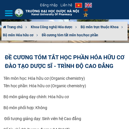
Đăng nhập
Liên hệ
Trang chủ
Khoa Công nghệ Hóa dược
Bộ môn trực thuộc Khoa
Bộ môn Hóa hữu cơ
Đề cương tóm tắt môn học/học phần
GIỚI THIỆU
CƠ CẤU TỔ CHỨC
ĐỀ CƯƠNG TÓM TẮT HỌC PHẦN HÓA HỮU CƠ
ĐÀO TẠO DƯỢC SĨ - TRÌNH ĐỘ CAO ĐẲNG
TUYỂN SINH
Tên môn học:
Hóa hữu cơ (Organic chemistry)
ĐÀO TẠO
Tên học phần: Hóa hữu cơ (Organic chemistry)
ĐẢM BẢO CHẤT LƯỢNG
Bộ môn giảng dạy chính: Hóa hữu cơ
KHOA HỌC CÔNG NGHỆ
Bộ môn phối hợp: Không
Đối tượng giảng dạy: Sinh viên hệ Cao đẳng
HTQT