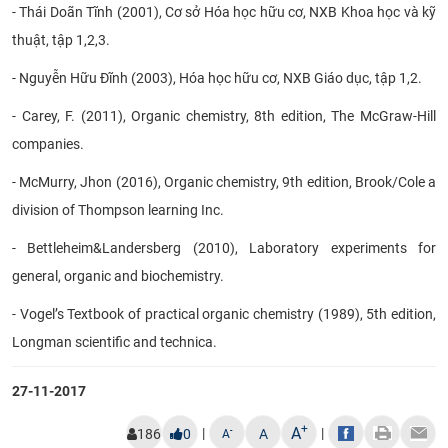
-
Thái Doãn Tĩnh (2001), Cơ sở Hóa học hữu cơ, NXB Khoa học và kỹ
thuật, tập 1,2,3.
-
Nguyễn Hữu Đĩnh (2003), Hóa học hữu cơ, NXB Giáo dục, tập 1,2.
- Carey, F. (2011), Organic chemistry, 8th edition, The McGraw-Hill
companies.
- McMurry, Jhon (2016), Organic chemistry, 9th edition, Brook/Cole a
division of Thompson learning Inc.
- Bettleheim&Landersberg (2010), Laboratory experiments for
general, organic and biochemistry.
-
Vogel’s Textbook of practical organic chemistry
(1989), 5th edition,
Longman scientific and technica.​
27-11-2017
+
A
|
|
-
186
0
A
A