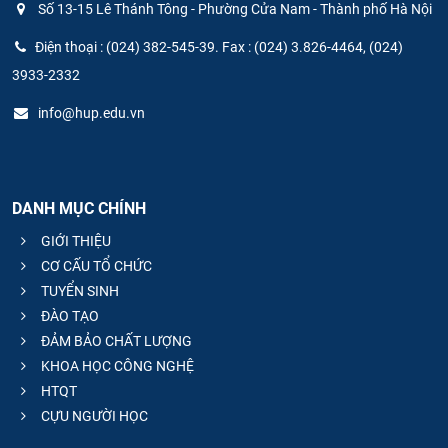
Số 13-15 Lê Thánh Tông - Phường Cửa Nam - Thành phố Hà Nội
Điện thoại : (024) 382-545-39. Fax : (024) 3.826-4464, (024)
3933-2332
info@hup.edu.vn
DANH MỤC CHÍNH
GIỚI THIỆU
CƠ CẤU TỔ CHỨC
TUYỂN SINH
ĐÀO TẠO
ĐẢM BẢO CHẤT LƯỢNG
KHOA HỌC CÔNG NGHỆ
HTQT
CỰU NGƯỜI HỌC