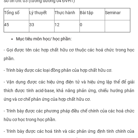
Số tín chỉ: 03 (tương đương 04 ĐVHT)
CỰU NGƯỜI HỌC
Tổng số
Lý thuyết
Thực hành
Bài tập
Seminar
45
33
12
0
Mục tiêu môn học/ học phần:
- Gọi được tên các hợp chất hữu cơ thuộc các hoá chức trong học
phần.
- Trình bày được các loại đồng phân của hợp chất hữu cơ.
-
Vận dụng được các hiệu ứng điện tử và hiệu ứng lập thể để giải
thích được tính acid-base, khả năng phản ứng, chiếu hướng phản
ứng và cơ chế phản ứng của hợp chất hữu cơ.
- Trình bày được các phương pháp điều chế chính của các hoá chức
hữu cơ học trong học phần.
- Trình bày được các hoá tính và các phản ứng định tính chính của