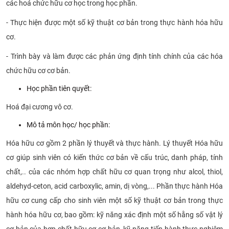
các hoá chức hữu cơ học trong học phần.
- Thực hiện được một số kỹ thuật cơ bản trong thực hành hóa hữu
cơ.
- Trình bày và làm được các phản ứng định tính chính của các hóa
chức hữu cơ cơ bản.
Học phần tiên quyết:
Hoá đại cương vô cơ.
Mô tả
môn học/ học phần:
Hóa hữu cơ gồm 2 phần lý thuyết và thực hành. Lý thuyết Hóa hữu
cơ giúp sinh viên có kiến thức cơ bản về cấu trúc, danh pháp, tính
chất,.. của các nhóm hợp chất hữu cơ quan trọng như alcol, thiol,
aldehyd-ceton, acid carboxylic, amin, dị vòng,... Phần thực hành Hóa
hữu cơ cung cấp cho sinh viên
một số kỹ thuật cơ bản trong thực
hành hóa hữu cơ, bao gồm: kỹ năng xác định một số hằng số vật lý
cơ bản của hợp chất hữu cơ cơ bản, kỹ năng tiến hành thực nghiệm