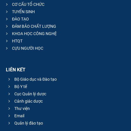
CƠ CẤU TỔ CHỨC
TUYỂN SINH
ĐÀO TẠO
ĐẢM BẢO CHẤT LƯỢNG
KHOA HỌC CÔNG NGHỆ
HTQT
CỰU NGƯỜI HỌC
LIÊN KẾT
Bộ Giáo dục và Đào tạo
Bộ Y tế
Cục Quản lý dược
Cảnh giác dược
Thư viện
Email
Quản lý đào tạo