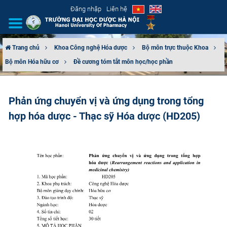
Đăng nhập
Liên hệ
Trang chủ
Khoa Công nghệ Hóa dược
Bộ môn trực thuộc Khoa
Bộ môn Hóa hữu cơ
Đề cương tóm tắt môn học/học phần
GIỚI THIỆU
CƠ CẤU TỔ CHỨC
Phản ứng chuyển vị và ứng dụng trong tổng
hợp hóa dược - Thạc sỹ Hóa dược (HD205)
TUYỂN SINH
ĐÀO TẠO
ĐẢM BẢO CHẤT LƯỢNG
KHOA HỌC CÔNG NGHỆ
HTQT