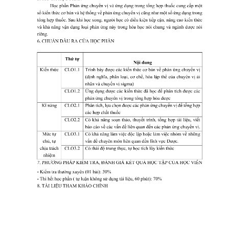
CỰU NGƯỜI HỌC