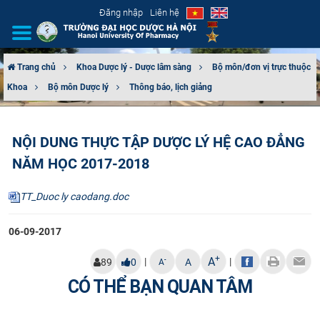
Đăng nhập
Liên hệ
Trang chủ
Khoa Dược lý - Dược lâm sàng
Bộ môn/đơn vị trực thuộc
Khoa
Bộ môn Dược lý
Thông báo, lịch giảng
GIỚI THIỆU
CƠ CẤU TỔ CHỨC
NỘI DUNG THỰC TẬP DƯỢC LÝ HỆ CAO ĐẲNG
NĂM HỌC 2017-2018
TUYỂN SINH
TT_Duoc ly caodang.doc
ĐÀO TẠO
06-09-2017
ĐẢM BẢO CHẤT LƯỢNG
+
A
|
|
-
89
0
A
A
KHOA HỌC CÔNG NGHỆ
CÓ THỂ BẠN QUAN TÂM
HTQT