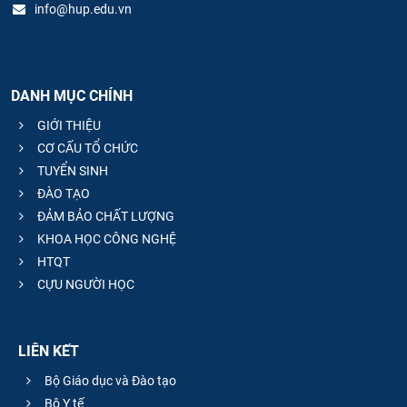
info@hup.edu.vn
DANH MỤC CHÍNH
GIỚI THIỆU
CƠ CẤU TỔ CHỨC
TUYỂN SINH
ĐÀO TẠO
ĐẢM BẢO CHẤT LƯỢNG
KHOA HỌC CÔNG NGHỆ
HTQT
CỰU NGƯỜI HỌC
LIÊN KẾT
Bộ Giáo dục và Đào tạo
Bộ Y tế