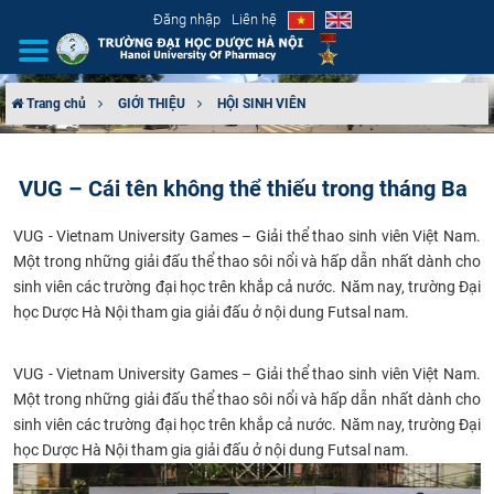
Đăng nhập
Liên hệ
Trang chủ
GIỚI THIỆU
HỘI SINH VIÊN
GIỚI THIỆU
​VUG – Cái tên không thể thiếu trong tháng Ba
CƠ CẤU TỔ CHỨC
VUG - Vietnam University Games – Giải thể thao sinh viên Việt Nam.
TUYỂN SINH
Một trong những giải đấu thể thao sôi nổi và hấp dẫn nhất dành cho
sinh viên các trường đại học trên khắp cả nước. Năm nay, trường Đại
ĐÀO TẠO
học Dược Hà Nội tham gia giải đấu ở nội dung Futsal nam.
ĐẢM BẢO CHẤT LƯỢNG
VUG - Vietnam University Games – Giải thể thao sinh viên Việt Nam.
Một trong những giải đấu thể thao sôi nổi và hấp dẫn nhất dành cho
KHOA HỌC CÔNG NGHỆ
sinh viên các trường đại học trên khắp cả nước. Năm nay, trường Đại
học Dược Hà Nội tham gia giải đấu ở nội dung Futsal nam.
HTQT