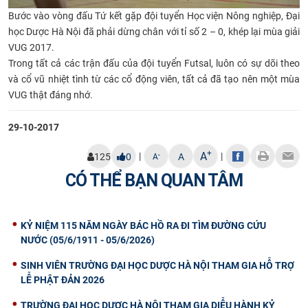
Bước vào vòng đấu Tứ kết gặp đội tuyển Học viện Nông nghiệp, Đại
học Dược Hà Nội đã phải dừng chân với tỉ số 2 – 0, khép lại mùa giải
VUG 2017.
Trong tất cả các trận đấu của đội tuyển Futsal, luôn có sự dõi theo
và cổ vũ nhiệt tình từ các cổ động viên, tất cả đã tạo nên một mùa
VUG thật đáng nhớ.
29-10-2017
+
A
|
|
-
125
0
A
A
CÓ THỂ BẠN QUAN TÂM
KỶ NIỆM 115 NĂM NGÀY BÁC HỒ RA ĐI TÌM ĐƯỜNG CỨU
NƯỚC (05/6/1911 - 05/6/2026)
SINH VIÊN TRƯỜNG ĐẠI HỌC DƯỢC HÀ NỘI THAM GIA HỖ TRỢ
LỄ PHẬT ĐẢN 2026
TRƯỜNG ĐẠI HỌC DƯỢC HÀ NỘI THAM GIA DIỄU HÀNH KỶ