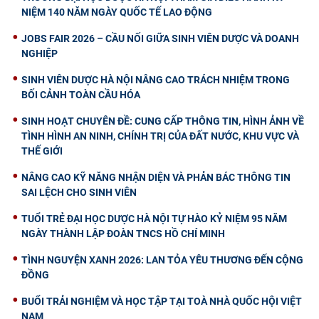
NIỆM 140 NĂM NGÀY QUỐC TẾ LAO ĐỘNG
JOBS FAIR 2026 – CẦU NỐI GIỮA SINH VIÊN DƯỢC VÀ DOANH
NGHIỆP
SINH VIÊN DƯỢC HÀ NỘI NÂNG CAO TRÁCH NHIỆM TRONG
BỐI CẢNH TOÀN CẦU HÓA
SINH HOẠT CHUYÊN ĐỀ: CUNG CẤP THÔNG TIN, HÌNH ẢNH VỀ
TÌNH HÌNH AN NINH, CHÍNH TRỊ CỦA ĐẤT NƯỚC, KHU VỰC VÀ
THẾ GIỚI
NÂNG CAO KỸ NĂNG NHẬN DIỆN VÀ PHẢN BÁC THÔNG TIN
SAI LỆCH CHO SINH VIÊN
TUỔI TRẺ ĐẠI HỌC DƯỢC HÀ NỘI TỰ HÀO KỶ NIỆM 95 NĂM
NGÀY THÀNH LẬP ĐOÀN TNCS HỒ CHÍ MINH
TÌNH NGUYỆN XANH 2026: LAN TỎA YÊU THƯƠNG ĐẾN CỘNG
ĐỒNG
BUỔI TRẢI NGHIỆM VÀ HỌC TẬP TẠI TOÀ NHÀ QUỐC HỘI VIỆT
NAM