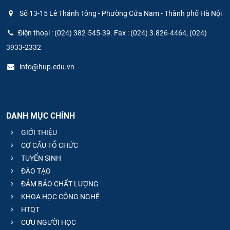
Số 13-15 Lê Thánh Tông - Phường Cửa Nam - Thành phố Hà Nội
Điện thoại : (024) 382-545-39. Fax : (024) 3.826-4464, (024)
3933-2332
info@hup.edu.vn
DANH MỤC CHÍNH
GIỚI THIỆU
CƠ CẤU TỔ CHỨC
TUYỂN SINH
ĐÀO TẠO
ĐẢM BẢO CHẤT LƯỢNG
KHOA HỌC CÔNG NGHỆ
HTQT
CỰU NGƯỜI HỌC