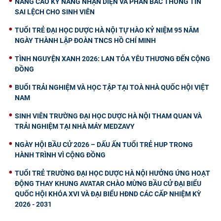
NÂNG CAO KỸ NĂNG NHẬN DIỆN VÀ PHẢN BÁC THÔNG TIN
SAI LỆCH CHO SINH VIÊN
TUỔI TRẺ ĐẠI HỌC DƯỢC HÀ NỘI TỰ HÀO KỶ NIỆM 95 NĂM
NGÀY THÀNH LẬP ĐOÀN TNCS HỒ CHÍ MINH
TÌNH NGUYỆN XANH 2026: LAN TỎA YÊU THƯƠNG ĐẾN CỘNG
ĐỒNG
BUỔI TRẢI NGHIỆM VÀ HỌC TẬP TẠI TOÀ NHÀ QUỐC HỘI VIỆT
NAM
SINH VIÊN TRƯỜNG ĐẠI HỌC DƯỢC HÀ NỘI THAM QUAN VÀ
TRẢI NGHIỆM TẠI NHÀ MÁY MEDZAVY
NGÀY HỘI BẦU CỬ 2026 – DẤU ẤN TUỔI TRẺ HUP TRONG
HÀNH TRÌNH VÌ CỘNG ĐỒNG
TUỔI TRẺ TRƯỜNG ĐẠI HỌC DƯỢC HÀ NỘI HƯỞNG ỨNG HOẠT
ĐỘNG THAY KHUNG AVATAR CHÀO MỪNG BẦU CỬ ĐẠI BIỂU
QUỐC HỘI KHÓA XVI VÀ ĐẠI BIỂU HĐND CÁC CẤP NHIỆM KỲ
2026 - 2031