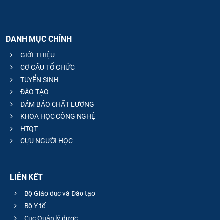
DANH MỤC CHÍNH
GIỚI THIỆU
CƠ CẤU TỔ CHỨC
TUYỂN SINH
ĐÀO TẠO
ĐẢM BẢO CHẤT LƯỢNG
KHOA HỌC CÔNG NGHỆ
HTQT
CỰU NGƯỜI HỌC
LIÊN KẾT
Bộ Giáo dục và Đào tạo
Bộ Y tế
Cục Quản lý dược