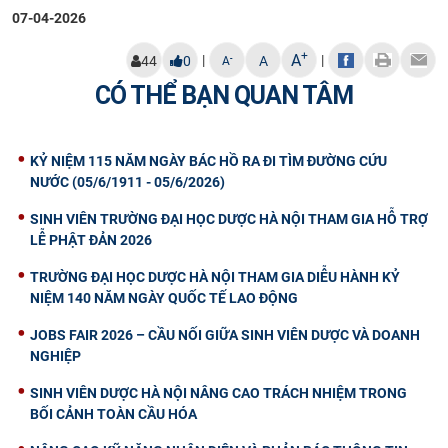
07-04-2026
+
A
|
|
-
44
0
A
A
CÓ THỂ BẠN QUAN TÂM
KỶ NIỆM 115 NĂM NGÀY BÁC HỒ RA ĐI TÌM ĐƯỜNG CỨU
NƯỚC (05/6/1911 - 05/6/2026)
SINH VIÊN TRƯỜNG ĐẠI HỌC DƯỢC HÀ NỘI THAM GIA HỖ TRỢ
LỄ PHẬT ĐẢN 2026
TRƯỜNG ĐẠI HỌC DƯỢC HÀ NỘI THAM GIA DIỄU HÀNH KỶ
NIỆM 140 NĂM NGÀY QUỐC TẾ LAO ĐỘNG
JOBS FAIR 2026 – CẦU NỐI GIỮA SINH VIÊN DƯỢC VÀ DOANH
NGHIỆP
SINH VIÊN DƯỢC HÀ NỘI NÂNG CAO TRÁCH NHIỆM TRONG
BỐI CẢNH TOÀN CẦU HÓA