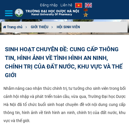
Đăng nhập
Liên hệ
Trang chủ
GIỚI THIỆU
HỘI SINH VIÊN
GIỚI THIỆU
SINH HOẠT CHUYÊN ĐỀ: CUNG CẤP THÔNG
CƠ CẤU TỔ CHỨC
TIN, HÌNH ẢNH VỀ TÌNH HÌNH AN NINH,
TUYỂN SINH
CHÍNH TRỊ CỦA ĐẤT NƯỚC, KHU VỰC VÀ THẾ
GIỚI
ĐÀO TẠO
Nhằm nâng cao nhận thức chính trị, tư tưởng cho sinh viên trong bối
ĐẢM BẢO CHẤT LƯỢNG
cảnh hội nhập và phát triển toàn cầu, vừa qua, Trường Đại học Dược
Hà Nội đã tổ chức buổi sinh hoạt chuyên đề với nội dung cung cấp
KHOA HỌC CÔNG NGHỆ
thông tin, hình ảnh về tình hình an ninh, chính trị của đất nước, khu
vực và thế giới.
HTQT