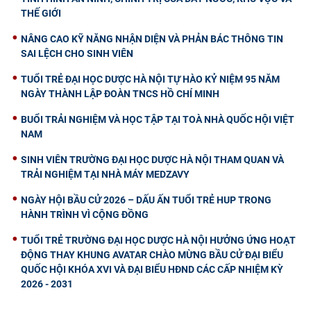
THẾ GIỚI
NÂNG CAO KỸ NĂNG NHẬN DIỆN VÀ PHẢN BÁC THÔNG TIN
SAI LỆCH CHO SINH VIÊN
TUỔI TRẺ ĐẠI HỌC DƯỢC HÀ NỘI TỰ HÀO KỶ NIỆM 95 NĂM
NGÀY THÀNH LẬP ĐOÀN TNCS HỒ CHÍ MINH
BUỔI TRẢI NGHIỆM VÀ HỌC TẬP TẠI TOÀ NHÀ QUỐC HỘI VIỆT
NAM
SINH VIÊN TRƯỜNG ĐẠI HỌC DƯỢC HÀ NỘI THAM QUAN VÀ
TRẢI NGHIỆM TẠI NHÀ MÁY MEDZAVY
NGÀY HỘI BẦU CỬ 2026 – DẤU ẤN TUỔI TRẺ HUP TRONG
HÀNH TRÌNH VÌ CỘNG ĐỒNG
TUỔI TRẺ TRƯỜNG ĐẠI HỌC DƯỢC HÀ NỘI HƯỞNG ỨNG HOẠT
ĐỘNG THAY KHUNG AVATAR CHÀO MỪNG BẦU CỬ ĐẠI BIỂU
QUỐC HỘI KHÓA XVI VÀ ĐẠI BIỂU HĐND CÁC CẤP NHIỆM KỲ
2026 - 2031