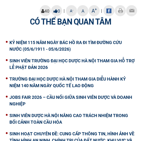
+
A
|
|
-
40
0
A
A
CÓ THỂ BẠN QUAN TÂM
KỶ NIỆM 115 NĂM NGÀY BÁC HỒ RA ĐI TÌM ĐƯỜNG CỨU
NƯỚC (05/6/1911 - 05/6/2026)
SINH VIÊN TRƯỜNG ĐẠI HỌC DƯỢC HÀ NỘI THAM GIA HỖ TRỢ
LỄ PHẬT ĐẢN 2026
TRƯỜNG ĐẠI HỌC DƯỢC HÀ NỘI THAM GIA DIỄU HÀNH KỶ
NIỆM 140 NĂM NGÀY QUỐC TẾ LAO ĐỘNG
JOBS FAIR 2026 – CẦU NỐI GIỮA SINH VIÊN DƯỢC VÀ DOANH
NGHIỆP
SINH VIÊN DƯỢC HÀ NỘI NÂNG CAO TRÁCH NHIỆM TRONG
BỐI CẢNH TOÀN CẦU HÓA
SINH HOẠT CHUYÊN ĐỀ: CUNG CẤP THÔNG TIN, HÌNH ẢNH VỀ
TÌNH HÌNH AN NINH, CHÍNH TRỊ CỦA ĐẤT NƯỚC, KHU VỰC VÀ