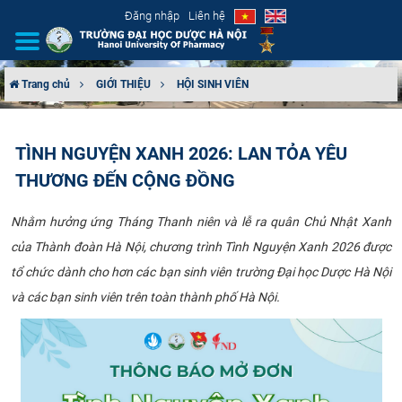
Đăng nhập
Liên hệ
Trang chủ
GIỚI THIỆU
HỘI SINH VIÊN
GIỚI THIỆU
TÌNH NGUYỆN XANH 2026: LAN TỎA YÊU
CƠ CẤU TỔ CHỨC
THƯƠNG ĐẾN CỘNG ĐỒNG
TUYỂN SINH
Nhằm hưởng ứng Tháng Thanh niên và lễ ra quân Chủ Nhật Xanh
của Thành đoàn Hà Nội, chương trình Tình Nguyện Xanh 2026 được
ĐÀO TẠO
tổ chức dành cho hơn các bạn sinh viên trường Đại học Dược Hà Nội
ĐẢM BẢO CHẤT LƯỢNG
và các bạn sinh viên trên toàn thành phố Hà Nội.
KHOA HỌC CÔNG NGHỆ
HTQT