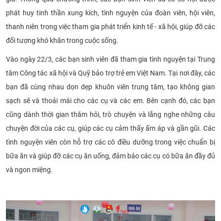
phát huy tinh thần xung kích, tình nguyện của đoàn viên, hội viên,
thanh niên trong việc tham gia phát triển kinh tế - xã hội, giúp đỡ các
đối tượng khó khăn trong cuộc sống.
Vào ngày 22/3, các bạn sinh viên đã tham gia tình nguyện tại Trung
tâm Công tác xã hội và Quỹ bảo trợ trẻ em Việt Nam. Tại nơi đây, các
bạn đã cùng nhau dọn dẹp khuôn viên trung tâm, tạo không gian
sạch sẽ và thoải mái cho các cụ và các em. Bên cạnh đó, các bạn
cũng dành thời gian thăm hỏi, trò chuyện và lắng nghe những câu
chuyện đời của các cụ, giúp các cụ cảm thấy ấm áp và gần gũi. Các
tình nguyện viên còn hỗ trợ các cô điều dưỡng trong việc chuẩn bị
bữa ăn và giúp đỡ các cụ ăn uống, đảm bảo các cụ có bữa ăn đầy đủ
và ngon miệng.