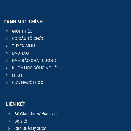
DANH MỤC CHÍNH
GIỚI THIỆU
CƠ CẤU TỔ CHỨC
TUYỂN SINH
ĐÀO TẠO
ĐẢM BẢO CHẤT LƯỢNG
KHOA HỌC CÔNG NGHỆ
HTQT
CỰU NGƯỜI HỌC
LIÊN KẾT
Bộ Giáo dục và Đào tạo
Bộ Y tế
Cục Quản lý dược