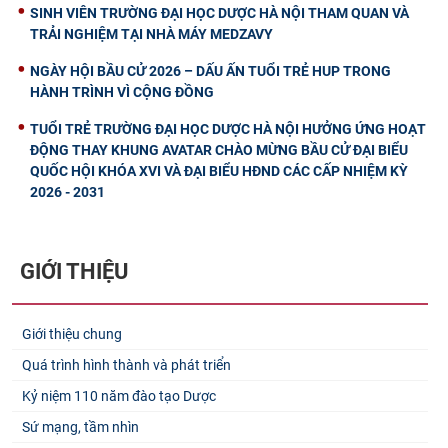
SINH VIÊN TRƯỜNG ĐẠI HỌC DƯỢC HÀ NỘI THAM QUAN VÀ
TRẢI NGHIỆM TẠI NHÀ MÁY MEDZAVY
NGÀY HỘI BẦU CỬ 2026 – DẤU ẤN TUỔI TRẺ HUP TRONG
HÀNH TRÌNH VÌ CỘNG ĐỒNG
TUỔI TRẺ TRƯỜNG ĐẠI HỌC DƯỢC HÀ NỘI HƯỞNG ỨNG HOẠT
ĐỘNG THAY KHUNG AVATAR CHÀO MỪNG BẦU CỬ ĐẠI BIỂU
QUỐC HỘI KHÓA XVI VÀ ĐẠI BIỂU HĐND CÁC CẤP NHIỆM KỲ
2026 - 2031
GIỚI THIỆU
Giới thiệu chung
Quá trình hình thành và phát triển
Kỷ niệm 110 năm đào tạo Dược
Sứ mạng, tầm nhìn