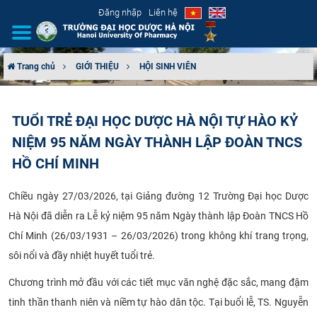
Đăng nhập
Liên hệ
Trang chủ
GIỚI THIỆU
HỘI SINH VIÊN
GIỚI THIỆU
TUỔI TRẺ ĐẠI HỌC DƯỢC HÀ NỘI TỰ HÀO KỶ
CƠ CẤU TỔ CHỨC
NIỆM 95 NĂM NGÀY THÀNH LẬP ĐOÀN TNCS
TUYỂN SINH
HỒ CHÍ MINH
ĐÀO TẠO
Chiều ngày 27/03/2026, tại Giảng đường 12 Trường Đại học Dược
Hà Nội đã diễn ra Lễ kỷ niệm 95 năm Ngày thành lập Đoàn TNCS Hồ
ĐẢM BẢO CHẤT LƯỢNG
Chí Minh (26/03/1931 – 26/03/2026) trong không khí trang trọng,
sôi nổi và đầy nhiệt huyết tuổi trẻ.
KHOA HỌC CÔNG NGHỆ
Chương trình mở đầu với các tiết mục văn nghệ đặc sắc, mang đậm
HTQT
tinh thần thanh niên và niềm tự hào dân tộc. Tại buổi lễ, TS. Nguyễn