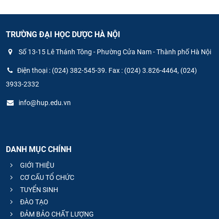
TRƯỜNG ĐẠI HỌC DƯỢC HÀ NỘI
Số 13-15 Lê Thánh Tông - Phường Cửa Nam - Thành phố Hà Nội
Điện thoại : (024) 382-545-39. Fax : (024) 3.826-4464, (024)
3933-2332
info@hup.edu.vn
DANH MỤC CHÍNH
GIỚI THIỆU
CƠ CẤU TỔ CHỨC
TUYỂN SINH
ĐÀO TẠO
ĐẢM BẢO CHẤT LƯỢNG