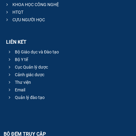
KHOA HỌC CÔNG NGHỆ
HTQT
CỰU NGƯỜI HỌC
LIÊN KẾT
Bộ Giáo dục và Đào tạo
Bộ Y tế
Cục Quản lý dược
Cảnh giác dược
Thư viện
Email
Quản lý đào tạo
BỘ ĐẾM TRUY CẬP