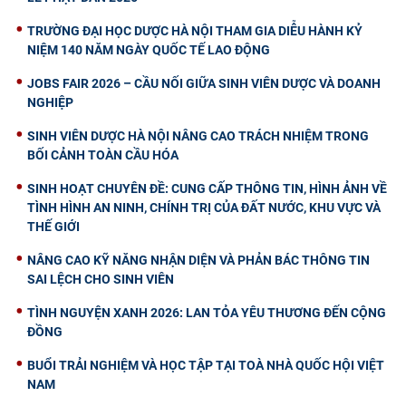
TRƯỜNG ĐẠI HỌC DƯỢC HÀ NỘI THAM GIA DIỄU HÀNH KỶ
NIỆM 140 NĂM NGÀY QUỐC TẾ LAO ĐỘNG
JOBS FAIR 2026 – CẦU NỐI GIỮA SINH VIÊN DƯỢC VÀ DOANH
NGHIỆP
SINH VIÊN DƯỢC HÀ NỘI NÂNG CAO TRÁCH NHIỆM TRONG
BỐI CẢNH TOÀN CẦU HÓA
SINH HOẠT CHUYÊN ĐỀ: CUNG CẤP THÔNG TIN, HÌNH ẢNH VỀ
TÌNH HÌNH AN NINH, CHÍNH TRỊ CỦA ĐẤT NƯỚC, KHU VỰC VÀ
THẾ GIỚI
NÂNG CAO KỸ NĂNG NHẬN DIỆN VÀ PHẢN BÁC THÔNG TIN
SAI LỆCH CHO SINH VIÊN
TÌNH NGUYỆN XANH 2026: LAN TỎA YÊU THƯƠNG ĐẾN CỘNG
ĐỒNG
BUỔI TRẢI NGHIỆM VÀ HỌC TẬP TẠI TOÀ NHÀ QUỐC HỘI VIỆT
NAM