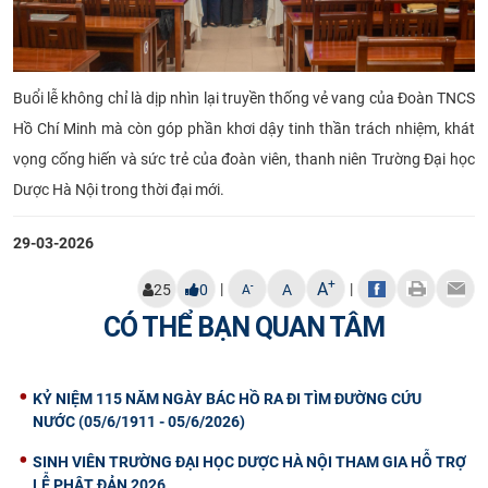
Buổi lễ không chỉ là dịp nhìn lại truyền thống vẻ vang của Đoàn TNCS
Hồ Chí Minh mà còn góp phần khơi dậy tinh thần trách nhiệm, khát
vọng cống hiến và sức trẻ của đoàn viên, thanh niên Trường Đại học
Dược Hà Nội trong thời đại mới.
29-03-2026
+
A
|
|
-
25
0
A
A
CÓ THỂ BẠN QUAN TÂM
KỶ NIỆM 115 NĂM NGÀY BÁC HỒ RA ĐI TÌM ĐƯỜNG CỨU
NƯỚC (05/6/1911 - 05/6/2026)
SINH VIÊN TRƯỜNG ĐẠI HỌC DƯỢC HÀ NỘI THAM GIA HỖ TRỢ
LỄ PHẬT ĐẢN 2026