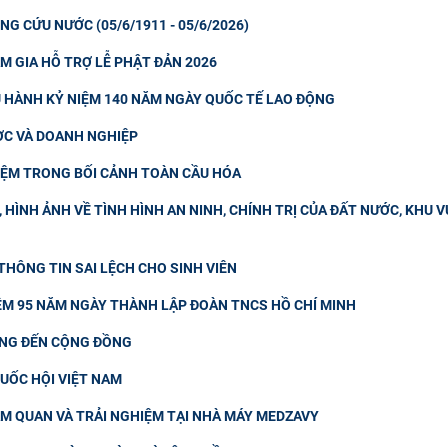
NG CỨU NƯỚC (05/6/1911 - 05/6/2026)
M GIA HỖ TRỢ LỄ PHẬT ĐẢN 2026
U HÀNH KỶ NIỆM 140 NĂM NGÀY QUỐC TẾ LAO ĐỘNG
ƯỢC VÀ DOANH NGHIỆP
IỆM TRONG BỐI CẢNH TOÀN CẦU HÓA
HÌNH ẢNH VỀ TÌNH HÌNH AN NINH, CHÍNH TRỊ CỦA ĐẤT NƯỚC, KHU V
HÔNG TIN SAI LỆCH CHO SINH VIÊN
IỆM 95 NĂM NGÀY THÀNH LẬP ĐOÀN TNCS HỒ CHÍ MINH
ƠNG ĐẾN CỘNG ĐỒNG
QUỐC HỘI VIỆT NAM
AM QUAN VÀ TRẢI NGHIỆM TẠI NHÀ MÁY MEDZAVY