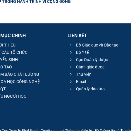
UP TRONG HÀNH TRÌNH VÌ CỘNG ĐỒNG
 MỤC CHÍNH
LIÊN KẾT
ỚI THIỆU
Bộ Giáo dục và Đào tạo
 CẤU TỔ CHỨC
Bộ Y tế
YỂN SINH
Cục Quản lý dược
O TẠO
Cảnh giác dược
M BẢO CHẤT LƯỢNG
Thư viện
OA HỌC CÔNG NGHỆ
Email
QT
Quản lý đào tạo
̣U NGƯỜI HỌC
 Cục Quản lý Phát thanh, Truyền hình và Thông tin điện tử - Bộ Thông tin và Truy