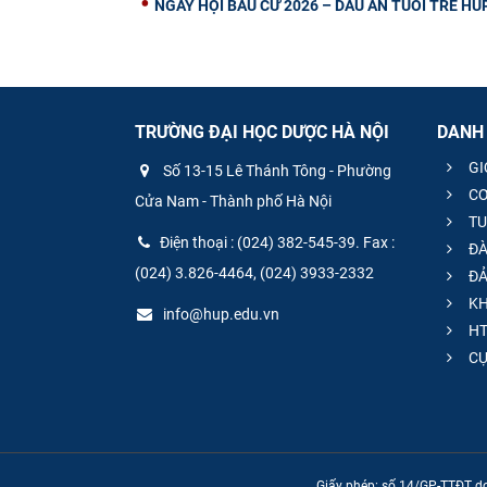
NGÀY HỘI BẦU CỬ 2026 – DẤU ẤN TUỔI TRẺ H
TRƯỜNG ĐẠI HỌC DƯỢC HÀ NỘI
DANH
GI
Số 13-15 Lê Thánh Tông - Phường
CƠ
Cửa Nam - Thành phố Hà Nội
TU
Điện thoại : (024) 382-545-39. Fax :
ĐÀ
(024) 3.826-4464, (024) 3933-2332
ĐẢ
KH
info@hup.edu.vn
HT
CƯ
Giấy phép: số 14/GP-TTĐT do