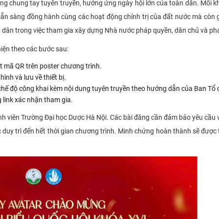
ùng chung tay tuyên truyền, hưởng ứng ngày hội lớn của toàn dân. Mỗi 
n sẵn sàng đồng hành cùng các hoạt động chính trị của đất nước mà còn
g dân trong việc tham gia xây dựng Nhà nước pháp quyền, dân chủ và phát
hiện theo các bước sau:
t mã QR trên poster chương trình.
ình và lưu về thiết bị.
 chế độ công khai kèm nội dung tuyên truyền theo hướng dẫn của Ban Tổ 
link xác nhận tham gia.
 sinh viên Trường Đại học Dược Hà Nội. Các bài đăng cần đảm bảo yêu cầu 
c duy trì đến hết thời gian chương trình. Minh chứng hoàn thành sẽ được