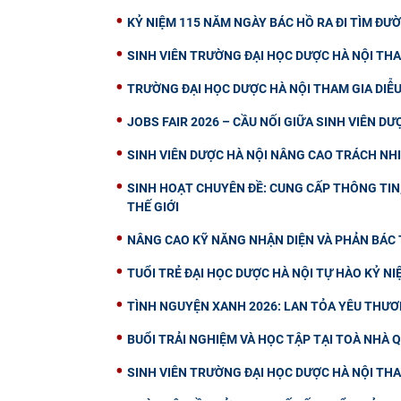
KỶ NIỆM 115 NĂM NGÀY BÁC HỒ RA ĐI TÌM ĐƯỜ
SINH VIÊN TRƯỜNG ĐẠI HỌC DƯỢC HÀ NỘI THA
TRƯỜNG ĐẠI HỌC DƯỢC HÀ NỘI THAM GIA DIỄ
JOBS FAIR 2026 – CẦU NỐI GIỮA SINH VIÊN D
SINH VIÊN DƯỢC HÀ NỘI NÂNG CAO TRÁCH NH
SINH HOẠT CHUYÊN ĐỀ: CUNG CẤP THÔNG TIN, 
THẾ GIỚI
NÂNG CAO KỸ NĂNG NHẬN DIỆN VÀ PHẢN BÁC T
TUỔI TRẺ ĐẠI HỌC DƯỢC HÀ NỘI TỰ HÀO KỶ N
TÌNH NGUYỆN XANH 2026: LAN TỎA YÊU THƯ
BUỔI TRẢI NGHIỆM VÀ HỌC TẬP TẠI TOÀ NHÀ 
SINH VIÊN TRƯỜNG ĐẠI HỌC DƯỢC HÀ NỘI TH