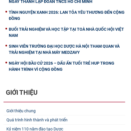
NGÀY THÀNH LẬP ĐOÀN TNCS HỒ CHÍ MINH
TÌNH NGUYỆN XANH 2026: LAN TỎA YÊU THƯƠNG ĐẾN CỘNG
ĐỒNG
BUỔI TRẢI NGHIỆM VÀ HỌC TẬP TẠI TOÀ NHÀ QUỐC HỘI VIỆT
NAM
SINH VIÊN TRƯỜNG ĐẠI HỌC DƯỢC HÀ NỘI THAM QUAN VÀ
TRẢI NGHIỆM TẠI NHÀ MÁY MEDZAVY
NGÀY HỘI BẦU CỬ 2026 – DẤU ẤN TUỔI TRẺ HUP TRONG
HÀNH TRÌNH VÌ CỘNG ĐỒNG
GIỚI THIỆU
Giới thiệu chung
Quá trình hình thành và phát triển
Kỷ niệm 110 năm đào tạo Dược