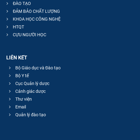
ĐÀO TẠO
ĐẢM BẢO CHẤT LƯỢNG
KHOA HỌC CÔNG NGHỆ
HTQT
CỰU NGƯỜI HỌC
LIÊN KẾT
Bộ Giáo dục và Đào tạo
Bộ Y tế
Cục Quản lý dược
Cảnh giác dược
Thư viện
Email
Quản lý đào tạo