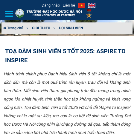
Đăng nhập
Liên hệ
Trang chủ
GIỚI THIỆU
HỘI SINH VIÊN
GIỚI THIỆU
TOẠ ĐÀM SINH VIÊN 5 TỐT 2025: ASPIRE TO
CƠ CẤU TỔ CHỨC
INSPIRE
TUYỂN SINH
Hành trình chinh phục Danh hiệu Sinh viên 5 tốt không chỉ là một
đích đến, mà còn là một quá trình rèn luyện, trau dồi và khẳng định
ĐÀO TẠO
bản thân. Mỗi sinh viên tham gia phong trào đều mang trong mình
ĐẢM BẢO CHẤT LƯỢNG
ngọn lửa nhiệt huyết, tinh thần học tập không ngừng và khát vọng
cống hiến. Tọa đàm Sinh viên 5 tốt 2025 với chủ đề "Aspire to Inspire"
KHOA HỌC CÔNG NGHỆ
không chỉ là một sự kiện, mà còn là cơ hội để sinh viên Trường Đại
học Dược Hà Nội cùng nhìn lại chặng đường đã qua, tiếp thêm động
HTQT
lực và sẵn sàng bứt phá trên hành trình phát triển toàn diện.