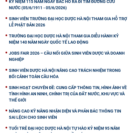
KỶ NIỆM 115 NĂM NGÀY BÁC HỒ RA ĐI TÌM ĐƯỜNG CỨU
NƯỚC (05/6/1911 - 05/6/2026)
SINH VIÊN TRƯỜNG ĐẠI HỌC DƯỢC HÀ NỘI THAM GIA HỖ TRỢ
LỄ PHẬT ĐẢN 2026
TRƯỜNG ĐẠI HỌC DƯỢC HÀ NỘI THAM GIA DIỄU HÀNH KỶ
NIỆM 140 NĂM NGÀY QUỐC TẾ LAO ĐỘNG
JOBS FAIR 2026 – CẦU NỐI GIỮA SINH VIÊN DƯỢC VÀ DOANH
NGHIỆP
SINH VIÊN DƯỢC HÀ NỘI NÂNG CAO TRÁCH NHIỆM TRONG
BỐI CẢNH TOÀN CẦU HÓA
SINH HOẠT CHUYÊN ĐỀ: CUNG CẤP THÔNG TIN, HÌNH ẢNH VỀ
TÌNH HÌNH AN NINH, CHÍNH TRỊ CỦA ĐẤT NƯỚC, KHU VỰC VÀ
THẾ GIỚI
NÂNG CAO KỸ NĂNG NHẬN DIỆN VÀ PHẢN BÁC THÔNG TIN
SAI LỆCH CHO SINH VIÊN
TUỔI TRẺ ĐẠI HỌC DƯỢC HÀ NỘI TỰ HÀO KỶ NIỆM 95 NĂM