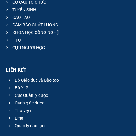
CƠ CẤU TỔ CHỨC
TUYỂN SINH
ĐÀO TẠO
ĐẢM BẢO CHẤT LƯỢNG
KHOA HỌC CÔNG NGHỆ
HTQT
CỰU NGƯỜI HỌC
LIÊN KẾT
Bộ Giáo dục và Đào tạo
Bộ Y tế
Cục Quản lý dược
Cảnh giác dược
Thư viện
Email
Quản lý đào tạo