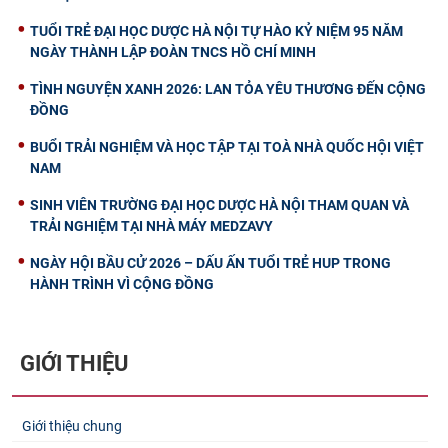
TUỔI TRẺ ĐẠI HỌC DƯỢC HÀ NỘI TỰ HÀO KỶ NIỆM 95 NĂM
NGÀY THÀNH LẬP ĐOÀN TNCS HỒ CHÍ MINH
TÌNH NGUYỆN XANH 2026: LAN TỎA YÊU THƯƠNG ĐẾN CỘNG
ĐỒNG
BUỔI TRẢI NGHIỆM VÀ HỌC TẬP TẠI TOÀ NHÀ QUỐC HỘI VIỆT
NAM
SINH VIÊN TRƯỜNG ĐẠI HỌC DƯỢC HÀ NỘI THAM QUAN VÀ
TRẢI NGHIỆM TẠI NHÀ MÁY MEDZAVY
NGÀY HỘI BẦU CỬ 2026 – DẤU ẤN TUỔI TRẺ HUP TRONG
HÀNH TRÌNH VÌ CỘNG ĐỒNG
GIỚI THIỆU
Giới thiệu chung