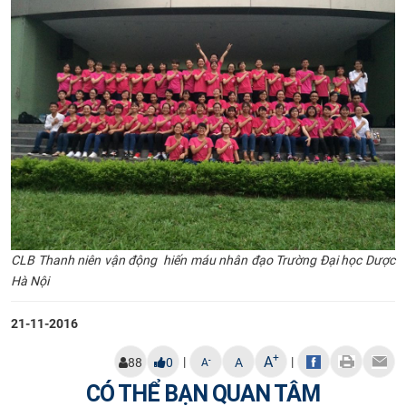
CLB Thanh niên vận động hiến máu nhân đạo Trường Đại học Dược
Hà Nội
21-11-2016
+
A
|
|
-
88
0
A
A
CÓ THỂ BẠN QUAN TÂM