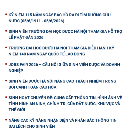
KỶ NIỆM 115 NĂM NGÀY BÁC HỒ RA ĐI TÌM ĐƯỜNG CỨU
NƯỚC (05/6/1911 - 05/6/2026)
SINH VIÊN TRƯỜNG ĐẠI HỌC DƯỢC HÀ NỘI THAM GIA HỖ TRỢ
LỄ PHẬT ĐẢN 2026
TRƯỜNG ĐẠI HỌC DƯỢC HÀ NỘI THAM GIA DIỄU HÀNH KỶ
NIỆM 140 NĂM NGÀY QUỐC TẾ LAO ĐỘNG
JOBS FAIR 2026 – CẦU NỐI GIỮA SINH VIÊN DƯỢC VÀ DOANH
NGHIỆP
SINH VIÊN DƯỢC HÀ NỘI NÂNG CAO TRÁCH NHIỆM TRONG
BỐI CẢNH TOÀN CẦU HÓA
SINH HOẠT CHUYÊN ĐỀ: CUNG CẤP THÔNG TIN, HÌNH ẢNH VỀ
TÌNH HÌNH AN NINH, CHÍNH TRỊ CỦA ĐẤT NƯỚC, KHU VỰC VÀ
THẾ GIỚI
NÂNG CAO KỸ NĂNG NHẬN DIỆN VÀ PHẢN BÁC THÔNG TIN
SAI LỆCH CHO SINH VIÊN