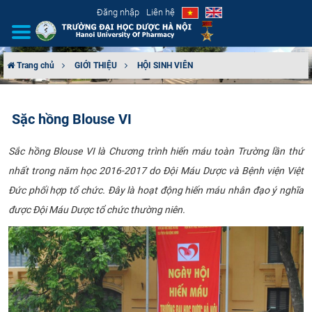
Đăng nhập
Liên hệ
Trang chủ
GIỚI THIỆU
HỘI SINH VIÊN
GIỚI THIỆU
Sặc hồng Blouse VI
CƠ CẤU TỔ CHỨC
​Sắc hồng Blouse VI là Chương trình hiến máu toàn Trường lần thứ
TUYỂN SINH
nhất trong năm học 2016-2017 do Đội Máu Dược và Bệnh viện Việt
Đức phối hợp tổ chức. Đây là hoạt động hiến máu nhân đạo ý nghĩa
ĐÀO TẠO
được Đội Máu Dược tổ chức thường niên.​
ĐẢM BẢO CHẤT LƯỢNG
KHOA HỌC CÔNG NGHỆ
HTQT