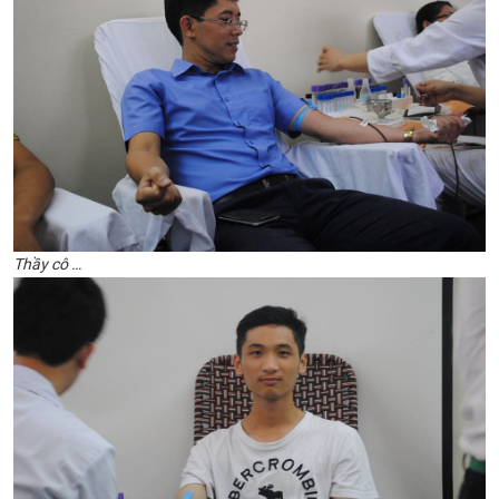
Thầy ​cô …