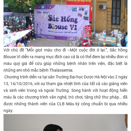
CỰU NGƯỜI HỌC
Với chủ đề “Mỗi giọt máu cho đi –Một cuộc đời ở lại.”, Sắc hồng
Blouse VI diễn ra mang mục đích cao cả là có thể đem lại nhiều đơn vị
máu quý giá để cứu giúp những bệnh nhân trên viện, đặc biệt là
những em nhỏ mắc bệnh Tha
lassemi
a.
Chương trình diễn ra tại sân Trường Đại học Dược Hà Nội vào 2 ngày
13, 14/10/2016, với sự tham gia nhiệt tình của tất cả các giảng viên
và sinh viên trong và ngoài Trường. Song hành với hoạt động hiến
máu là các chương trình văn nghệ, trò chơi, tặng chữ thư pháp… đã
được những thành viên của CLB Máu kỳ công chuẩn bị qua nhiều
ngày.