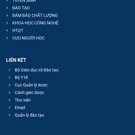
TUYỂN SINH
ĐÀO TẠO
ĐẢM BẢO CHẤT LƯỢNG
KHOA HỌC CÔNG NGHỆ
HTQT
CỰU NGƯỜI HỌC
LIÊN KẾT
Bộ Giáo dục và Đào tạo
Bộ Y tế
Cục Quản lý dược
Cảnh giác dược
Thư viện
Email
Quản lý đào tạo