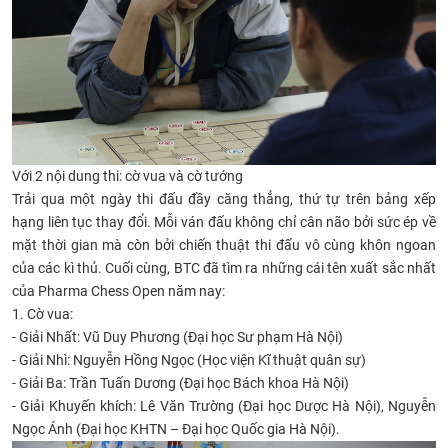
Với 2 nội dung thi: cờ vua và cờ tướng
Trải qua một ngày thi đấu đầy căng thẳng, thứ tự trên bảng xếp
hạng liên tục thay đổi. Mỗi ván đấu không chỉ cân não bởi sức ép về
mặt thời gian mà còn bởi chiến thuật thi đấu vô cùng khôn ngoan
của các kì thủ. Cuối cùng, BTC đã tìm ra những cái tên xuất sắc nhất
của Pharma Chess Open năm nay:
1.
Cờ vua:
-
Giải Nhất: Vũ Duy Phương (Đại học Sư phạm Hà Nội)
-
Giải Nhì: Nguyễn Hồng Ngọc (Học viện Kĩ thuật quân sự)
-
Giải Ba: Trần Tuấn Dương (Đại học Bách khoa Hà Nội)
-
Giải Khuyến khích: Lê Văn Trường (Đại học Dược Hà Nội), Nguyễn
Ngọc Ánh (Đại học KHTN – Đại học Quốc gia Hà Nội).