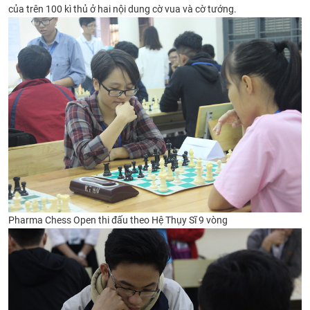
của trên 100 kì thủ ở hai nội dung cờ vua và cờ tướng.
CỰU NGƯỜI HỌC
Pharma Chess Open thi đấu theo Hệ Thụy Sĩ 9 vòng