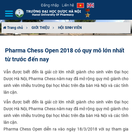
Đăng nhập
Liên hệ
Trang chủ
GIỚI THIỆU
HỘI SINH VIÊN
GIỚI THIỆU
Pharma Chess Open 2018 có quy mô lớn nhất
CƠ CẤU TỔ CHỨC
từ trước đến nay
TUYỂN SINH
Vẫn được biết đến là giải cờ lớn nhất giành cho sinh viên Đại học
Dược Hà Nội, Pharma Chess năm nay đã mở rộng quy mô giành cho
ĐÀO TẠO
sinh viên nhiều trường Đại học khác trên địa bàn Hà Nội và các tỉnh
lân cận.
ĐẢM BẢO CHẤT LƯỢNG
Vẫn được biết đến là giải cờ lớn nhất giành cho sinh viên Đại học
Dược Hà Nội, Pharma Chess năm nay đã mở rộng quy mô giành cho
KHOA HỌC CÔNG NGHỆ
sinh viên nhiều trường Đại học khác trên địa bàn Hà Nội và các tỉnh
lân cận.
HTQT
Pharma Chess Open diễn ra vào ngày 18/3/2018 với sự tham gia