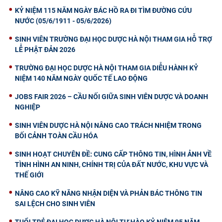
KỶ NIỆM 115 NĂM NGÀY BÁC HỒ RA ĐI TÌM ĐƯỜNG CỨU
NƯỚC (05/6/1911 - 05/6/2026)
SINH VIÊN TRƯỜNG ĐẠI HỌC DƯỢC HÀ NỘI THAM GIA HỖ TRỢ
LỄ PHẬT ĐẢN 2026
TRƯỜNG ĐẠI HỌC DƯỢC HÀ NỘI THAM GIA DIỄU HÀNH KỶ
NIỆM 140 NĂM NGÀY QUỐC TẾ LAO ĐỘNG
JOBS FAIR 2026 – CẦU NỐI GIỮA SINH VIÊN DƯỢC VÀ DOANH
NGHIỆP
SINH VIÊN DƯỢC HÀ NỘI NÂNG CAO TRÁCH NHIỆM TRONG
BỐI CẢNH TOÀN CẦU HÓA
SINH HOẠT CHUYÊN ĐỀ: CUNG CẤP THÔNG TIN, HÌNH ẢNH VỀ
TÌNH HÌNH AN NINH, CHÍNH TRỊ CỦA ĐẤT NƯỚC, KHU VỰC VÀ
THẾ GIỚI
NÂNG CAO KỸ NĂNG NHẬN DIỆN VÀ PHẢN BÁC THÔNG TIN
SAI LỆCH CHO SINH VIÊN
TUỔI TRẺ ĐẠI HỌC DƯỢC HÀ NỘI TỰ HÀO KỶ NIỆM 95 NĂM