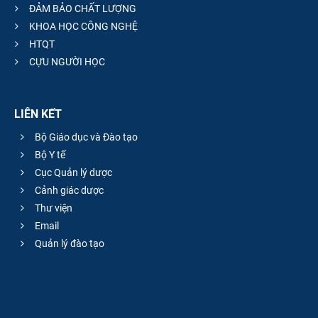
ĐẢM BẢO CHẤT LƯỢNG
KHOA HỌC CÔNG NGHỆ
HTQT
CỰU NGƯỜI HỌC
LIÊN KẾT
Bộ Giáo dục và Đào tạo
Bộ Y tế
Cục Quản lý dược
Cảnh giác dược
Thư viện
Email
Quản lý đào tạo