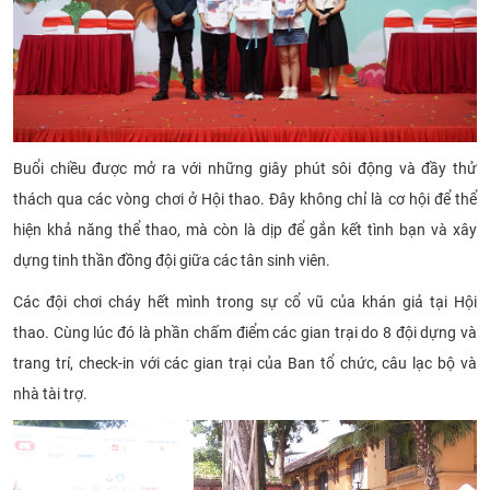
Buổi chiều được mở ra với những giây phút sôi động và đầy thử
thách qua các vòng chơi ở Hội thao. Đây không chỉ là cơ hội để thể
hiện khả năng thể thao, mà còn là dịp để gắn kết tình bạn và xây
dựng tinh thần đồng đội giữa các tân sinh viên.
Các đội chơi cháy hết mình trong sự cổ vũ của khán giả tại Hội
thao.
Cùng lúc đó là phần chấm điểm các gian trại do 8 đội dựng và
trang trí, check-in với các gian trại của Ban tổ chức, câu lạc bộ và
nhà tài trợ.