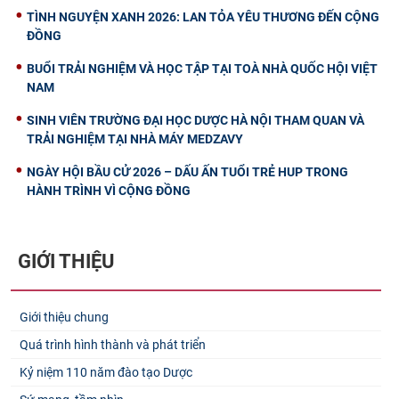
TÌNH NGUYỆN XANH 2026: LAN TỎA YÊU THƯƠNG ĐẾN CỘNG
ĐỒNG
BUỔI TRẢI NGHIỆM VÀ HỌC TẬP TẠI TOÀ NHÀ QUỐC HỘI VIỆT
NAM
SINH VIÊN TRƯỜNG ĐẠI HỌC DƯỢC HÀ NỘI THAM QUAN VÀ
TRẢI NGHIỆM TẠI NHÀ MÁY MEDZAVY
NGÀY HỘI BẦU CỬ 2026 – DẤU ẤN TUỔI TRẺ HUP TRONG
HÀNH TRÌNH VÌ CỘNG ĐỒNG
GIỚI THIỆU
Giới thiệu chung
Quá trình hình thành và phát triển
Kỷ niệm 110 năm đào tạo Dược