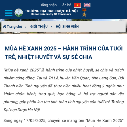
Đăng nhập
Liên hệ
Trang chủ
GIỚI THIỆU
HỘI SINH VIÊN
GIỚI THIỆU
MÙA HÈ XANH 2025 – HÀNH TRÌNH CỦA TUỔI
CƠ CẤU TỔ CHỨC
TRẺ, NHIỆT HUYẾT VÀ SỰ SẺ CHIA
TUYỂN SINH
“Mùa hè xanh 2025” là hành trình của nhiệt huyết, sẻ chia và trách
nhiệm cộng đồng. Tại xã Tri Lễ, huyện Văn Quan, tỉnh Lạng Sơn, Đội
ĐÀO TẠO
Thanh niên Tình nguyện đã thực hiện nhiều hoạt động ý nghĩa như
ĐẢM BẢO CHẤT LƯỢNG
khám chữa bệnh, trao quà, học bổng và hỗ trợ người dân địa
phương, góp phần lan tỏa tinh thần tình nguyện của tuổi trẻ Trường
KHOA HỌC CÔNG NGHỆ
Đại học Dược Hà Nội.
HTQT
Sáng ngày 17/05/2025, chuyến xe mang tên “Mùa Hè Xanh 2025”