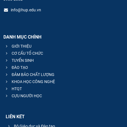
info@hup.edu.vn
DANH MỤC CHÍNH
GIỚI THIỆU
CƠ CẤU TỔ CHỨC
TUYỂN SINH
ĐÀO TẠO
ĐẢM BẢO CHẤT LƯỢNG
KHOA HỌC CÔNG NGHỆ
HTQT
CỰU NGƯỜI HỌC
LIÊN KẾT
Bộ Giáo dục và Đào tạo