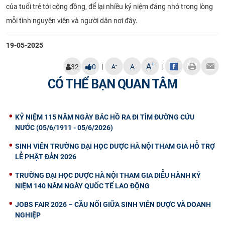
của tuổi trẻ tới cộng đồng, để lại nhiều kỷ niệm đáng nhớ trong lòng
mỗi tình nguyện viên và người dân nơi đây.
19-05-2025
+
A
|
|
-
32
0
A
A
CÓ THỂ BẠN QUAN TÂM
KỶ NIỆM 115 NĂM NGÀY BÁC HỒ RA ĐI TÌM ĐƯỜNG CỨU
NƯỚC (05/6/1911 - 05/6/2026)
SINH VIÊN TRƯỜNG ĐẠI HỌC DƯỢC HÀ NỘI THAM GIA HỖ TRỢ
LỄ PHẬT ĐẢN 2026
TRƯỜNG ĐẠI HỌC DƯỢC HÀ NỘI THAM GIA DIỄU HÀNH KỶ
NIỆM 140 NĂM NGÀY QUỐC TẾ LAO ĐỘNG
JOBS FAIR 2026 – CẦU NỐI GIỮA SINH VIÊN DƯỢC VÀ DOANH
NGHIỆP