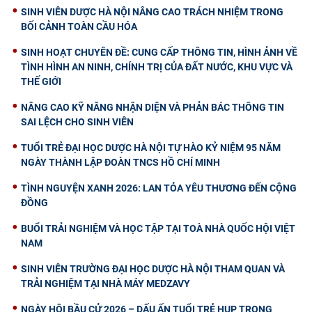
SINH VIÊN DƯỢC HÀ NỘI NÂNG CAO TRÁCH NHIỆM TRONG
BỐI CẢNH TOÀN CẦU HÓA
SINH HOẠT CHUYÊN ĐỀ: CUNG CẤP THÔNG TIN, HÌNH ẢNH VỀ
TÌNH HÌNH AN NINH, CHÍNH TRỊ CỦA ĐẤT NƯỚC, KHU VỰC VÀ
THẾ GIỚI
NÂNG CAO KỸ NĂNG NHẬN DIỆN VÀ PHẢN BÁC THÔNG TIN
SAI LỆCH CHO SINH VIÊN
TUỔI TRẺ ĐẠI HỌC DƯỢC HÀ NỘI TỰ HÀO KỶ NIỆM 95 NĂM
NGÀY THÀNH LẬP ĐOÀN TNCS HỒ CHÍ MINH
TÌNH NGUYỆN XANH 2026: LAN TỎA YÊU THƯƠNG ĐẾN CỘNG
ĐỒNG
BUỔI TRẢI NGHIỆM VÀ HỌC TẬP TẠI TOÀ NHÀ QUỐC HỘI VIỆT
NAM
SINH VIÊN TRƯỜNG ĐẠI HỌC DƯỢC HÀ NỘI THAM QUAN VÀ
TRẢI NGHIỆM TẠI NHÀ MÁY MEDZAVY
NGÀY HỘI BẦU CỬ 2026 – DẤU ẤN TUỔI TRẺ HUP TRONG