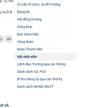
p. Cụ thể
Cơ cấu tổ chức, sơ đồ trường
Đảng bộ
 buổi lễ.
Hội đồng trường
Công khai
Ban Giám hiệu
Công đoàn
Đoàn Thanh niên
Hội sinh viên
Lãnh đạo Trường qua các thời kỳ
Danh sách GS, PGS
Bí thư Đảng ủy qua các thời kỳ
Danh sách NGND, NGƯT
ỰC VÀ