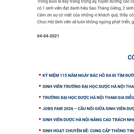
Trong buổi lễ đầy trang trọng ấy, tuyên dương các c
có 1 sinh viên đạt danh hiệu Sao Tháng Giêng, 2 sinh
Cảm ơn sự có mặt của những vị khách quý, thầy cô, 
Chúc Hội Sinh viên sẽ luôn không ngừng phát triển, g
04-04-2021
C
KỶ NIỆM 115 NĂM NGÀY BÁC HỒ RA ĐI TÌM ĐƯỜ
SINH VIÊN TRƯỜNG ĐẠI HỌC DƯỢC HÀ NỘI THA
TRƯỜNG ĐẠI HỌC DƯỢC HÀ NỘI THAM GIA DIỄ
JOBS FAIR 2026 – CẦU NỐI GIỮA SINH VIÊN D
SINH VIÊN DƯỢC HÀ NỘI NÂNG CAO TRÁCH NH
SINH HOẠT CHUYÊN ĐỀ: CUNG CẤP THÔNG TIN, 