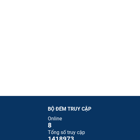
BỘ ĐẾM TRUY CẬP
Online
8
Tổng số truy cập
1418973