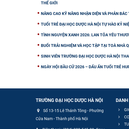
THẾ GIỚI
NÂNG CAO KỸ NĂNG NHẬN DIỆN VÀ PHẢN BÁC T
TUỔI TRẺ ĐẠI HỌC DƯỢC HÀ NỘI TỰ HÀO KỶ N
TÌNH NGUYỆN XANH 2026: LAN TỎA YÊU THƯ
BUỔI TRẢI NGHIỆM VÀ HỌC TẬP TẠI TOÀ NHÀ 
SINH VIÊN TRƯỜNG ĐẠI HỌC DƯỢC HÀ NỘI TH
NGÀY HỘI BẦU CỬ 2026 – DẤU ẤN TUỔI TRẺ H
TRƯỜNG ĐẠI HỌC DƯỢC HÀ NỘI
DANH
GI
Số 13-15 Lê Thánh Tông - Phường
CƠ
Cửa Nam - Thành phố Hà Nội
TU