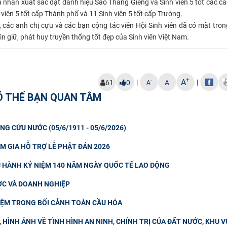
á nhân xuất sắc đạt danh hiệu Sao Tháng Giêng và Sinh viên 5 tốt các cấ
 viên 5 tốt cấp Thành phố và 11 Sinh viên 5 tốt cấp Trường.
các anh chị cựu và các bạn cộng tác viên Hội Sinh viên đã có mặt trong
ìn giữ, phát huy truyền thống tốt đẹp của Sinh viên Việt Nam.
+
A
|
|
-
61
0
A
A
Ó THỂ BẠN QUAN TÂM
NG CỨU NƯỚC (05/6/1911 - 05/6/2026)
M GIA HỖ TRỢ LỄ PHẬT ĐẢN 2026
U HÀNH KỶ NIỆM 140 NĂM NGÀY QUỐC TẾ LAO ĐỘNG
ƯỢC VÀ DOANH NGHIỆP
IỆM TRONG BỐI CẢNH TOÀN CẦU HÓA
HÌNH ẢNH VỀ TÌNH HÌNH AN NINH, CHÍNH TRỊ CỦA ĐẤT NƯỚC, KHU V