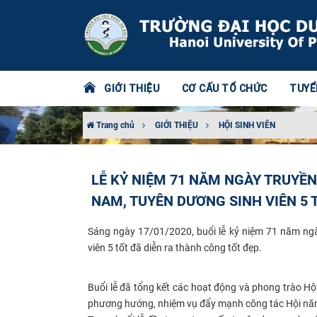
GIỚI THIỆU
CƠ CẤU TỔ CHỨC
TUYỂ
Trang chủ
GIỚI THIỆU
HỘI SINH VIÊN
LỄ KỶ NIỆM 71 NĂM NGÀY TRUYỀN 
NAM, TUYÊN DƯƠNG SINH VIÊN 5 
Sáng ngày 17/01/2020, buổi lễ kỷ niệm 71 năm ngày
viên 5 tốt đã diễn ra thành công tốt đẹp.
Buổi lễ đã tổng kết các hoạt động và phong trào Hộ
phương hướng, nhiệm vụ đẩy mạnh công tác Hội năm