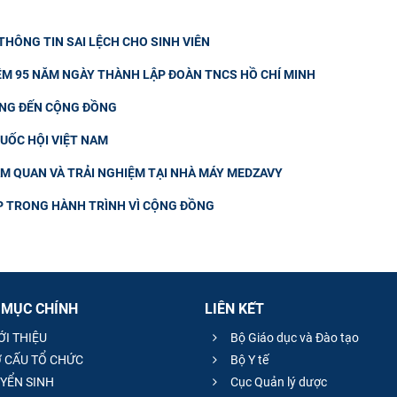
HÔNG TIN SAI LỆCH CHO SINH VIÊN
IỆM 95 NĂM NGÀY THÀNH LẬP ĐOÀN TNCS HỒ CHÍ MINH
ƠNG ĐẾN CỘNG ĐỒNG
QUỐC HỘI VIỆT NAM
AM QUAN VÀ TRẢI NGHIỆM TẠI NHÀ MÁY MEDZAVY
UP TRONG HÀNH TRÌNH VÌ CỘNG ĐỒNG
 MỤC CHÍNH
LIÊN KẾT
ỚI THIỆU
Bộ Giáo dục và Đào tạo
 CẤU TỔ CHỨC
Bộ Y tế
YỂN SINH
Cục Quản lý dược