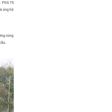
g: PGS.TS
và ủng hộ
ường cùng
 cầu.