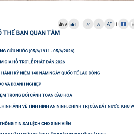
+
A
|
|
-
99
1
A
A
Ó THỂ BẠN QUAN TÂM
NG CỨU NƯỚC (05/6/1911 - 05/6/2026)
M GIA HỖ TRỢ LỄ PHẬT ĐẢN 2026
U HÀNH KỶ NIỆM 140 NĂM NGÀY QUỐC TẾ LAO ĐỘNG
ƯỢC VÀ DOANH NGHIỆP
IỆM TRONG BỐI CẢNH TOÀN CẦU HÓA
HÌNH ẢNH VỀ TÌNH HÌNH AN NINH, CHÍNH TRỊ CỦA ĐẤT NƯỚC, KHU V
HÔNG TIN SAI LỆCH CHO SINH VIÊN