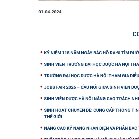
01-04-2024
C
KỶ NIỆM 115 NĂM NGÀY BÁC HỒ RA ĐI TÌM ĐƯỜ
SINH VIÊN TRƯỜNG ĐẠI HỌC DƯỢC HÀ NỘI THA
TRƯỜNG ĐẠI HỌC DƯỢC HÀ NỘI THAM GIA DIỄ
JOBS FAIR 2026 – CẦU NỐI GIỮA SINH VIÊN D
SINH VIÊN DƯỢC HÀ NỘI NÂNG CAO TRÁCH NH
SINH HOẠT CHUYÊN ĐỀ: CUNG CẤP THÔNG TIN, 
THẾ GIỚI
NÂNG CAO KỸ NĂNG NHẬN DIỆN VÀ PHẢN BÁC T