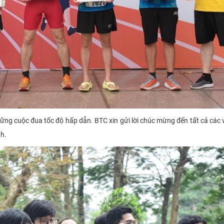
ững cuộc đua tốc độ hấp dẫn. BTC xin gửi lời chúc mừng đến tất cả các
nh.