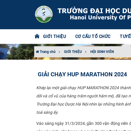
GIỚI THIỆU
CƠ CẤU TỔ CHỨC
TUYỂ
Trang chủ
GIỚI THIỆU
HỘI SINH VIÊN
GIẢI CHẠY HUP MARATHON 2024
Khép lại một giải chạy HUP MARATHON 2024 thành c
dõi và cổ vũ của hàng trăm người hâm mộ, đã tạo nê
Trường Đại học Dược Hà Nội nhìn lại những hình ả
toả sáng ấy.
Váo sáng ngày 31/3/2024, gần 300 vận động viên đã