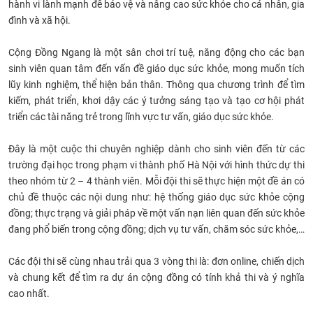
hành vi lành mạnh để bảo vệ và nâng cao sức khỏe cho cá nhân, gia
CỰU NGƯỜI HỌC
đình và xã hội.
Cộng Đồng Ngang là một sân chơi trí tuệ, năng động cho các bạn
sinh viên quan tâm đến vấn đề giáo dục sức khỏe, mong muốn tích
lũy kinh nghiệm, thể hiện bản thân. Thông qua chương trình để tìm
kiếm, phát triển, khơi dậy các ý tưởng sáng tạo và tạo cơ hội phát
triển các tài năng trẻ trong lĩnh vực tư vấn, giáo dục sức khỏe.
Đây là một cuộc thi chuyên nghiệp dành cho sinh viên đến từ các
trường đại học trong phạm vi thành phố Hà Nội với hình thức dự thi
theo nhóm từ 2 – 4 thành viên. Mỗi đội thi sẽ thực hiện một đề án có
chủ đề thuộc các nội dung như: hệ thống giáo dục sức khỏe cộng
đồng; thực trạng và giải pháp về một vấn nạn liên quan đến sức khỏe
đang phổ biến trong cộng đồng; dịch vụ tư vấn, chăm sóc sức khỏe,…
Các đội thi sẽ cùng nhau trải qua 3 vòng thi là: đơn online, chiến dịch
và chung kết để tìm ra dự án cộng đồng có tính khả thi và ý nghĩa
cao nhất.