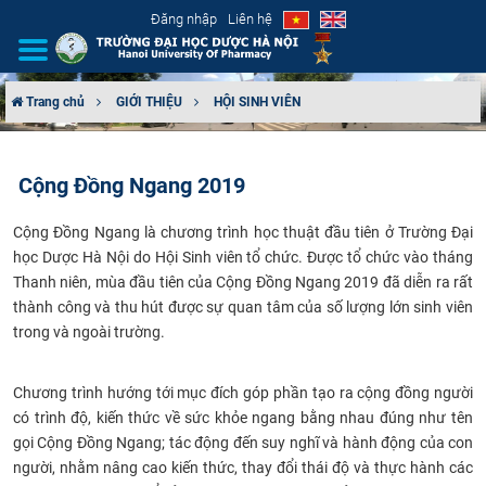
Đăng nhập
Liên hệ
Trang chủ
GIỚI THIỆU
HỘI SINH VIÊN
GIỚI THIỆU
Cộng Đồng Ngang 2019
CƠ CẤU TỔ CHỨC
Cộng Đồng Ngang là chương trình học thuật đầu tiên ở Trường Đại
TUYỂN SINH
học Dược Hà Nội do Hội Sinh viên tổ chức. Được tổ chức vào tháng
Thanh niên, mùa đầu tiên của Cộng Đồng Ngang 2019 đã diễn ra rất
ĐÀO TẠO
thành công và thu hút được sự quan tâm của số lượng lớn sinh viên
trong và ngoài trường.
ĐẢM BẢO CHẤT LƯỢNG
Chương trình hướng tới mục đích góp phần tạo ra cộng đồng người
KHOA HỌC CÔNG NGHỆ
có trình độ, kiến thức về sức khỏe ngang bằng nhau đúng như tên
gọi Cộng Đồng Ngang; tác động đến suy nghĩ và hành động của con
HTQT
người, nhằm nâng cao kiến thức, thay đổi thái độ và thực hành các