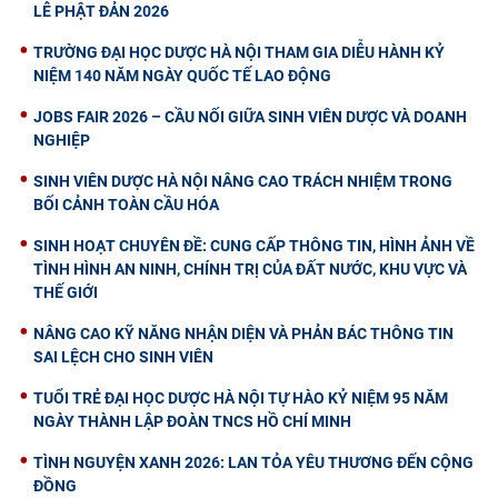
LỄ PHẬT ĐẢN 2026
TRƯỜNG ĐẠI HỌC DƯỢC HÀ NỘI THAM GIA DIỄU HÀNH KỶ
NIỆM 140 NĂM NGÀY QUỐC TẾ LAO ĐỘNG
JOBS FAIR 2026 – CẦU NỐI GIỮA SINH VIÊN DƯỢC VÀ DOANH
NGHIỆP
SINH VIÊN DƯỢC HÀ NỘI NÂNG CAO TRÁCH NHIỆM TRONG
BỐI CẢNH TOÀN CẦU HÓA
SINH HOẠT CHUYÊN ĐỀ: CUNG CẤP THÔNG TIN, HÌNH ẢNH VỀ
TÌNH HÌNH AN NINH, CHÍNH TRỊ CỦA ĐẤT NƯỚC, KHU VỰC VÀ
THẾ GIỚI
NÂNG CAO KỸ NĂNG NHẬN DIỆN VÀ PHẢN BÁC THÔNG TIN
SAI LỆCH CHO SINH VIÊN
TUỔI TRẺ ĐẠI HỌC DƯỢC HÀ NỘI TỰ HÀO KỶ NIỆM 95 NĂM
NGÀY THÀNH LẬP ĐOÀN TNCS HỒ CHÍ MINH
TÌNH NGUYỆN XANH 2026: LAN TỎA YÊU THƯƠNG ĐẾN CỘNG
ĐỒNG