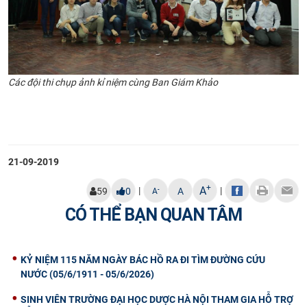
​Các đội thi chụp ảnh kỉ niệm cùng Ban Giám Khảo
21-09-2019
+
A
|
|
-
59
0
A
A
CÓ THỂ BẠN QUAN TÂM
KỶ NIỆM 115 NĂM NGÀY BÁC HỒ RA ĐI TÌM ĐƯỜNG CỨU
NƯỚC (05/6/1911 - 05/6/2026)
SINH VIÊN TRƯỜNG ĐẠI HỌC DƯỢC HÀ NỘI THAM GIA HỖ TRỢ