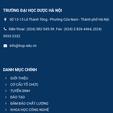
TRƯỜNG ĐẠI HỌC DƯỢC HÀ NỘI
Số 13-15 Lê Thánh Tông - Phường Cửa Nam - Thành phố Hà Nội
Điện thoại : (024) 382-545-39. Fax : (024) 3.826-4464, (024)
3933-2332
info@hup.edu.vn
DANH MỤC CHÍNH
GIỚI THIỆU
CƠ CẤU TỔ CHỨC
TUYỂN SINH
ĐÀO TẠO
ĐẢM BẢO CHẤT LƯỢNG
KHOA HỌC CÔNG NGHỆ