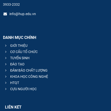
3933-2332
info@hup.edu.vn
DANH MỤC CHÍNH
GIỚI THIỆU
CƠ CẤU TỔ CHỨC
TUYỂN SINH
ĐÀO TẠO
ĐẢM BẢO CHẤT LƯỢNG
KHOA HỌC CÔNG NGHỆ
HTQT
CỰU NGƯỜI HỌC
LIÊN KẾT