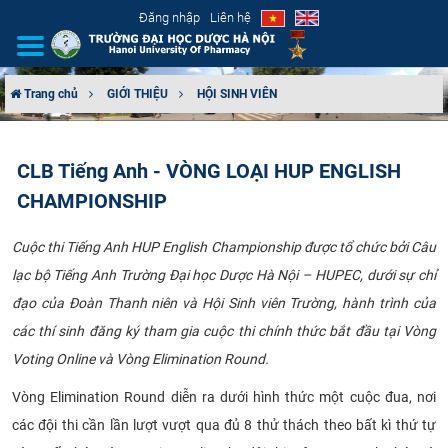
Đăng nhập
Liên hệ
Trang chủ
GIỚI THIỆU
HỘI SINH VIÊN
GIỚI THIỆU
CLB Tiếng Anh - VÒNG LOẠI HUP ENGLISH
CƠ CẤU TỔ CHỨC
CHAMPIONSHIP
TUYỂN SINH
Cuộc thi Tiếng Anh HUP English Championship được tổ chức bởi Câu
lạc bộ Tiếng Anh Trường Đại học Dược Hà Nội – HUPEC, dưới sự chỉ
ĐÀO TẠO
đạo của Đoàn Thanh niên và Hội Sinh viên Trường, hành trình của
ĐẢM BẢO CHẤT LƯỢNG
các thí sinh đăng ký tham gia cuộc thi chính thức bắt đầu tại Vòng
Voting Online và Vòng Elimination Round.
KHOA HỌC CÔNG NGHỆ
Vòng Elimination Round diễn ra dưới hình thức một cuộc đua, nơi
HTQT
các đội thi cần lần lượt vượt qua đủ 8 thử thách theo bất kì thứ tự