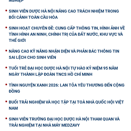
NGHIỆP
SINH VIÊN DƯỢC HÀ NỘI NÂNG CAO TRÁCH NHIỆM TRONG
BỐI CẢNH TOÀN CẦU HÓA
SINH HOẠT CHUYÊN ĐỀ: CUNG CẤP THÔNG TIN, HÌNH ẢNH VỀ
TÌNH HÌNH AN NINH, CHÍNH TRỊ CỦA ĐẤT NƯỚC, KHU VỰC VÀ
THẾ GIỚI
NÂNG CAO KỸ NĂNG NHẬN DIỆN VÀ PHẢN BÁC THÔNG TIN
SAI LỆCH CHO SINH VIÊN
TUỔI TRẺ ĐẠI HỌC DƯỢC HÀ NỘI TỰ HÀO KỶ NIỆM 95 NĂM
NGÀY THÀNH LẬP ĐOÀN TNCS HỒ CHÍ MINH
TÌNH NGUYỆN XANH 2026: LAN TỎA YÊU THƯƠNG ĐẾN CỘNG
ĐỒNG
BUỔI TRẢI NGHIỆM VÀ HỌC TẬP TẠI TOÀ NHÀ QUỐC HỘI VIỆT
NAM
SINH VIÊN TRƯỜNG ĐẠI HỌC DƯỢC HÀ NỘI THAM QUAN VÀ
TRẢI NGHIỆM TẠI NHÀ MÁY MEDZAVY