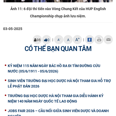
Ảnh 11: 6 đội thi tiến vào Vòng Chung Kết của HUP English
Championship chụp ảnh lưu niệm.
03-05-2025
+
A
|
|
-
98
0
A
A
CÓ THỂ BẠN QUAN TÂM
KỶ NIỆM 115 NĂM NGÀY BÁC HỒ RA ĐI TÌM ĐƯỜNG CỨU
NƯỚC (05/6/1911 - 05/6/2026)
SINH VIÊN TRƯỜNG ĐẠI HỌC DƯỢC HÀ NỘI THAM GIA HỖ TRỢ
LỄ PHẬT ĐẢN 2026
TRƯỜNG ĐẠI HỌC DƯỢC HÀ NỘI THAM GIA DIỄU HÀNH KỶ
NIỆM 140 NĂM NGÀY QUỐC TẾ LAO ĐỘNG
JOBS FAIR 2026 – CẦU NỐI GIỮA SINH VIÊN DƯỢC VÀ DOANH