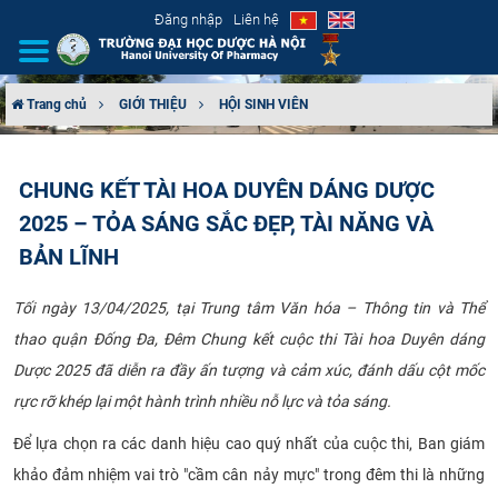
Đăng nhập
Liên hệ
Trang chủ
GIỚI THIỆU
HỘI SINH VIÊN
GIỚI THIỆU
CHUNG KẾT TÀI HOA DUYÊN DÁNG DƯỢC
CƠ CẤU TỔ CHỨC
2025 – TỎA SÁNG SẮC ĐẸP, TÀI NĂNG VÀ
TUYỂN SINH
BẢN LĨNH
ĐÀO TẠO
Tối ngày 13/04/2025, tại Trung tâm Văn hóa – Thông tin và Thể
thao quận Đống Đa, Đêm Chung kết cuộc thi Tài hoa Duyên dáng
ĐẢM BẢO CHẤT LƯỢNG
Dược 2025 đã diễn ra đầy ấn tượng và cảm xúc, đánh dấu cột mốc
rực rỡ khép lại một hành trình nhiều nỗ lực và tỏa sáng.
KHOA HỌC CÔNG NGHỆ
Để lựa chọn ra các danh hiệu cao quý nhất của cuộc thi, Ban giám
HTQT
khảo đảm nhiệm vai trò "cầm cân nảy mực" trong đêm thi là những