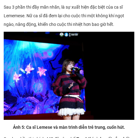
Sau 3 phần thi đầy mãn nhãn, là sự xuất hiện đặc biệt của ca sĩ
Lememese. Nữ ca sĩ đã đem lại cho cuộc thi một không khí ngọt
ngào, năng động, khiến cho cuộc thi nhiệt hơn bao giờ hết.
Ảnh 5: Ca sĩ Lemese và màn trình diễn trẻ trung, cuốn hút.