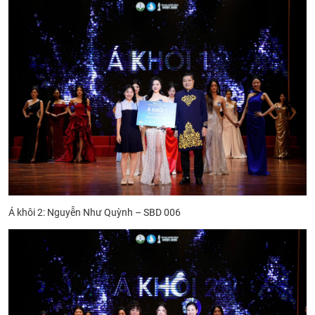
Á khôi 2: Nguyễn Như Quỳnh – SBD 006