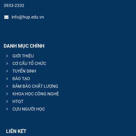
3933-2332
info@hup.edu.vn
DANH MỤC CHÍNH
GIỚI THIỆU
CƠ CẤU TỔ CHỨC
TUYỂN SINH
ĐÀO TẠO
ĐẢM BẢO CHẤT LƯỢNG
KHOA HỌC CÔNG NGHỆ
HTQT
CỰU NGƯỜI HỌC
LIÊN KẾT