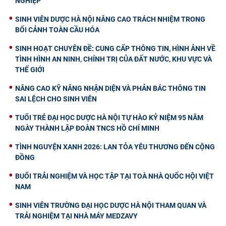
NGHIỆP
SINH VIÊN DƯỢC HÀ NỘI NÂNG CAO TRÁCH NHIỆM TRONG
BỐI CẢNH TOÀN CẦU HÓA
SINH HOẠT CHUYÊN ĐỀ: CUNG CẤP THÔNG TIN, HÌNH ẢNH VỀ
TÌNH HÌNH AN NINH, CHÍNH TRỊ CỦA ĐẤT NƯỚC, KHU VỰC VÀ
THẾ GIỚI
NÂNG CAO KỸ NĂNG NHẬN DIỆN VÀ PHẢN BÁC THÔNG TIN
SAI LỆCH CHO SINH VIÊN
TUỔI TRẺ ĐẠI HỌC DƯỢC HÀ NỘI TỰ HÀO KỶ NIỆM 95 NĂM
NGÀY THÀNH LẬP ĐOÀN TNCS HỒ CHÍ MINH
TÌNH NGUYỆN XANH 2026: LAN TỎA YÊU THƯƠNG ĐẾN CỘNG
ĐỒNG
BUỔI TRẢI NGHIỆM VÀ HỌC TẬP TẠI TOÀ NHÀ QUỐC HỘI VIỆT
NAM
SINH VIÊN TRƯỜNG ĐẠI HỌC DƯỢC HÀ NỘI THAM QUAN VÀ
TRẢI NGHIỆM TẠI NHÀ MÁY MEDZAVY