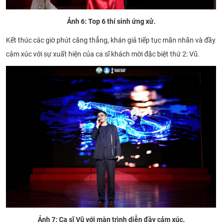
Ảnh 6: Top 6 thí sinh ứng xử.
Kết thúc các giờ phút căng thẳng, khán giả tiếp tục mãn nhãn và đầy
cảm xúc với sự xuất hiện của ca sĩ khách mời đặc biệt thứ 2: Vũ.
Ảnh 7: Ca sĩ Vũ với màn trình diễn đầy cảm xúc.