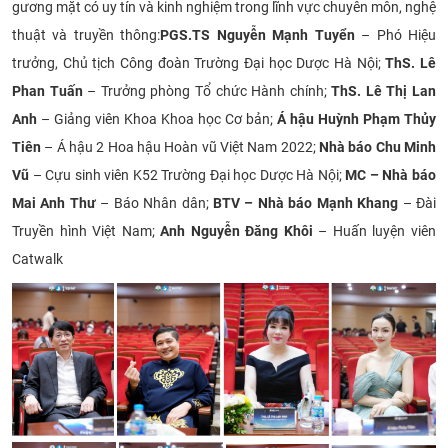
gương mặt có uy tín và kinh nghiệm trong lĩnh vực chuyên môn, nghệ
CỰU NGƯỜI HỌC
thuật và truyền thông:
PGS.TS Nguyễn Mạnh Tuyển
– Phó Hiệu
trưởng, Chủ tịch Công đoàn Trường Đại học Dược Hà Nội;
ThS. Lê
Phan Tuấn
– Trưởng phòng Tổ chức Hành chính;
ThS. Lê Thị Lan
Anh
– Giảng viên Khoa Khoa học Cơ bản;
Á hậu Huỳnh Phạm Thủy
Tiên
– Á hậu 2 Hoa hậu Hoàn vũ Việt Nam 2022;
Nhà báo Chu Minh
Vũ
– Cựu sinh viên K52 Trường Đại học Dược Hà Nội;
MC – Nhà báo
Mai Anh Thư
– Báo Nhân dân;
BTV – Nhà báo Mạnh Khang
– Đài
Truyền hình Việt Nam;
Anh Nguyễn Đăng Khôi
– Huấn luyện viên
Catwalk