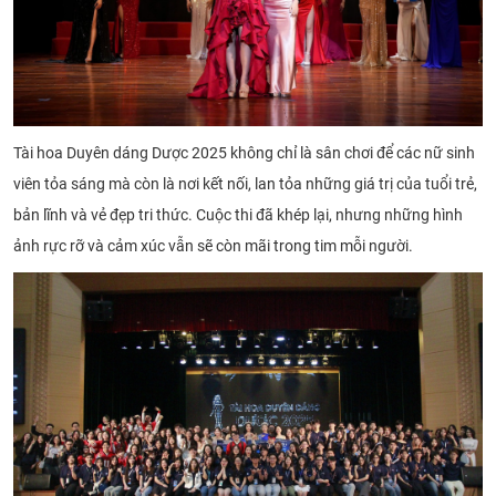
Tài hoa Duyên dáng Dược 2025 không chỉ là sân chơi để các nữ sinh
viên tỏa sáng mà còn là nơi kết nối, lan tỏa những giá trị của tuổi trẻ,
bản lĩnh và vẻ đẹp tri thức. Cuộc thi đã khép lại, nhưng những hình
ảnh rực rỡ và cảm xúc vẫn sẽ còn mãi trong tim mỗi người.