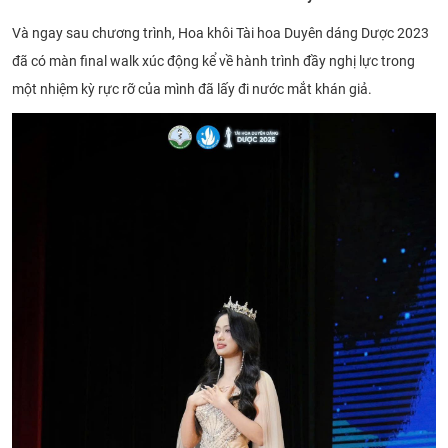
Và ngay sau chương trình, Hoa khôi Tài hoa Duyên dáng Dược 2023
đã có màn final walk xúc động kể về hành trình đầy nghị lực trong
một nhiệm kỳ rực rỡ của mình đã lấy đi nước mắt khán giả.