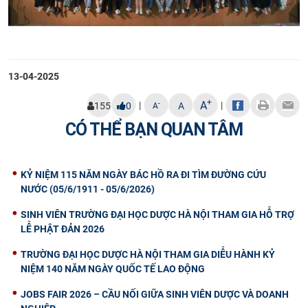
13-04-2025
+
A
|
|
-
155
0
A
A
CÓ THỂ BẠN QUAN TÂM
KỶ NIỆM 115 NĂM NGÀY BÁC HỒ RA ĐI TÌM ĐƯỜNG CỨU
NƯỚC (05/6/1911 - 05/6/2026)
SINH VIÊN TRƯỜNG ĐẠI HỌC DƯỢC HÀ NỘI THAM GIA HỖ TRỢ
LỄ PHẬT ĐẢN 2026
TRƯỜNG ĐẠI HỌC DƯỢC HÀ NỘI THAM GIA DIỄU HÀNH KỶ
NIỆM 140 NĂM NGÀY QUỐC TẾ LAO ĐỘNG
JOBS FAIR 2026 – CẦU NỐI GIỮA SINH VIÊN DƯỢC VÀ DOANH