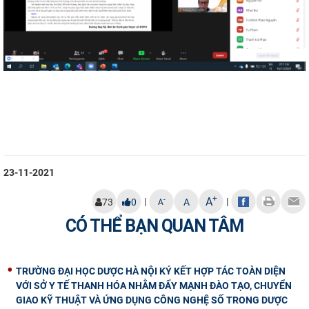
23-11-2021
+
A
|
|
-
73
0
A
A
CÓ THỂ BẠN QUAN TÂM
TRƯỜNG ĐẠI HỌC DƯỢC HÀ NỘI KÝ KẾT HỢP TÁC TOÀN DIỆN
VỚI SỞ Y TẾ THANH HÓA NHẰM ĐẨY MẠNH ĐÀO TẠO, CHUYỂN
GIAO KỸ THUẬT VÀ ỨNG DỤNG CÔNG NGHỆ SỐ TRONG DƯỢC