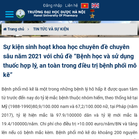
Đăng nhập
Liên hệ
Trang chủ
TIN TỨC VÀ SỰ KIỆN
GIỚI THIỆU
Sự kiện sinh hoạt khoa học chuyên đề chuyên
sâu năm 2021 với chủ đề “Bệnh học và sử dụng
CƠ CẤU TỔ CHỨC
thuốc hợp lý, an toàn trong điều trị bệnh phổi mô
TUYỂN SINH
kẽ”
ĐÀO TẠO
Bệnh phổi mô kẽ là một trong những bệnh lý hô hấp ít được quan tâm
từ trước đến nay do tỷ lệ mắc bệnh thuộc nhóm hiếm, theo thống kê tại
ĐẢM BẢO CHẤT LƯỢNG
Mỹ (
1988-
1990)
80,
9/100.000 nam và
67,
2/
100.
000
nữ, tại
Pháp
(năm
2017)
, tỷ lệ hiện mắc là 97.9/100000 dân và tỷ lệ mới mắc là
KHOA HỌC CÔNG NGHỆ
19.4/100000/
năm.
Chi phí cho điều trị >10.000 euro/năm/BN và tăng
HTQT
lên nếu có bệnh mắc
kèm. Bệnh phổi mô kẽ do khoảng 200 nguyên