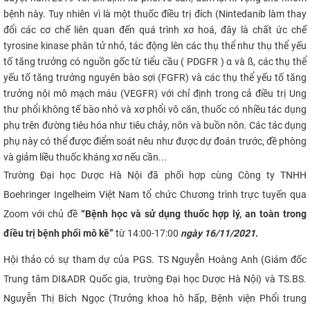
bệnh này. Tuy nhiên vì là một thuốc điều trị đích (
Nintedanib làm thay
đổi các cơ chế liên quan đến quá trình xơ hoá
, đ
ây là chất ức chế
tyrosine kinase phân tử nhỏ, tác động lên các thụ thể như thụ thể yếu
tố tăng trưởng có nguồn gốc từ tiểu cầu ( PDGFR ) α và ß, các thụ thể
yếu tố tăng trưởng nguyên bào sợi (FGFR) và các thụ thể yếu tố tăng
trưởng nội mô mạch máu (VEGFR
) với chỉ định trong cả điều trị Ung
thư phổi không tế bào nhỏ và xơ phổi vô căn, thuốc có nhiều tác dụng
phụ trên đường tiêu hóa như tiêu chảy, nôn và buồn nôn. Các tác dụng
phụ này có thể được điểm soát nêu như được dự đoán trước, đề phòng
và giảm liều thuốc kháng xơ nếu cần...
Trường Đại học Dược Hà Nội đã phối hợp cùng Công ty TNHH
Boehringer Ingelheim Việt Nam tổ chức Chương trình trực tuyến qua
Zoom với chủ đề
“Bệnh học và sử dụng thuốc hợp lý, an toàn trong
điều trị bệnh phổi mô kẽ”
từ 14:00-17:00
ngày 16/11/2021.
Hội thảo có sự tham dự của PGS. TS Nguyễn Hoàng Anh (Giám đốc
Trung tâm DI&ADR Quốc gia, trường Đại học Dược Hà Nội)
và TS.BS.
Nguyễn Thị Bích Ngọc (Trưởng khoa hô hấp, Bệnh viện Phổi trung