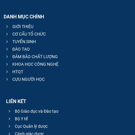
DANH MỤC CHÍNH
GIỚI THIỆU
CƠ CẤU TỔ CHỨC
TUYỂN SINH
ĐÀO TẠO
ĐẢM BẢO CHẤT LƯỢNG
KHOA HỌC CÔNG NGHỆ
HTQT
CỰU NGƯỜI HỌC
LIÊN KẾT
Bộ Giáo dục và Đào tạo
Bộ Y tế
Cục Quản lý dược
Cảnh giác dược