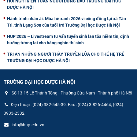
HỘI NGHỊ KIỆN TOÀN NGƯỜI ĐỨNG ĐẦU TRƯỜNG ĐẠI HỌC
DƯỢC HÀ NỘI
Hành trình nhân ái: Mùa hè xanh 2026 vì cộng đồng tại xã Tân
Tri, tỉnh Lạng Sơn của tuổi trẻ Trường Đại học Dược Hà Nội
HUP 2026 – Livestream tư vấn tuyển sinh lan tỏa niềm tin, định
hướng tương lai cho hàng nghìn thí sinh
TRI ÂN NHỮNG NGƯỜI THẦY TRUYỀN LỬA CHO THẾ HỆ TRẺ
TRƯỜNG ĐẠI HỌC DƯỢC HÀ NỘI
TRƯỜNG ĐẠI HỌC DƯỢC HÀ NỘI
Số 13-15 Lê Thánh Tông - Phường Cửa Nam - Thành phố Hà Nội
Điện thoại : (024) 382-545-39. Fax : (024) 3.826-4464, (024)
3933-2332
info@hup.edu.vn