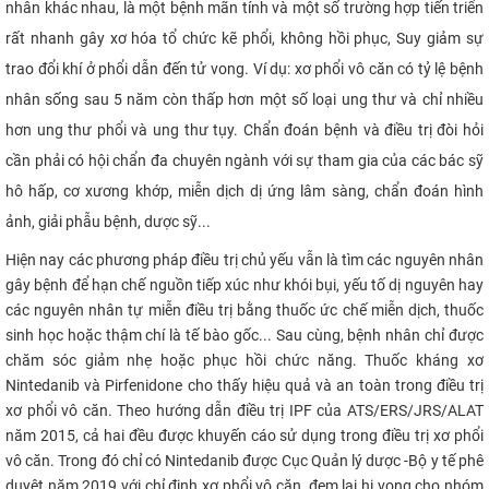
nhân khác nhau, là một bệnh mãn tính và một số trường hợp tiến triển
CỰU NGƯỜI HỌC
rất nhanh gây
xơ hóa tổ chức kẽ phổi, không hồi
phục, Suy giảm sự
trao đổi khí ở phổi dẫn đến tử vong. Ví dụ: xơ phổi vô căn có tỷ lệ bệnh
nhân sống sau 5 năm còn thấp hơn một số loại ung thư và chỉ nhiều
hơn ung thư phổi và ung thư tụy. Chẩn đoán bệnh và điều trị đòi hỏi
cần phải có hội chẩn đa chuyên ngành với sự tham gia của các bác sỹ
hô hấp, cơ xương khớp, miễn dịch dị ứng lâm sàng, chẩn đoán hình
ảnh, giải phẫu bệnh, dược sỹ...​
Hiện nay các phương pháp điều trị chủ yếu vẫn là tìm các nguyên nhân
gây bệnh để hạn chế nguồn tiếp xúc như khói bụi, yếu tố dị nguyên hay
các nguyên nhân tự miễn điều trị bằng thuốc ức chế miễn dịch, thuốc
sinh học hoặc thậm chí là tế bào gốc... Sau cùng, bệnh nhân chỉ được
chăm sóc giảm nhẹ hoặc phục hồi chức năng. Thuốc kháng xơ
Nintedanib và
P
irfenidone cho thấy hiệu quả và an toàn trong điều trị
xơ phổi vô căn. Theo hướng dẫn điều trị IPF của ATS/ERS/JRS/ALAT
năm 2015, cả hai đều được khuyến cáo sử dụng trong điều trị xơ phổi
vô căn.
Trong đó chỉ có
N
intedanib được Cục
Q
uản lý dược
-
B
ộ y tế phê
duyệt năm 2019 với chỉ định xơ phổi vô căn, đem lại hi vọng cho nhóm