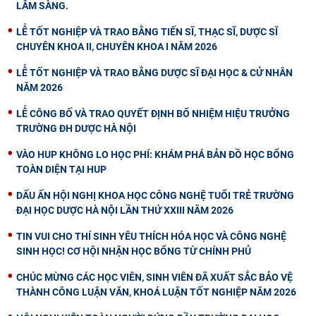
LÂM SÀNG.
LỄ TỐT NGHIỆP VÀ TRAO BẰNG TIẾN SĨ, THẠC SĨ, DƯỢC SĨ
CHUYÊN KHOA II, CHUYÊN KHOA I NĂM 2026
LỄ TỐT NGHIỆP VÀ TRAO BẰNG DƯỢC SĨ ĐẠI HỌC & CỬ NHÂN
NĂM 2026
LỄ CÔNG BỐ VÀ TRAO QUYẾT ĐỊNH BỔ NHIỆM HIỆU TRƯỞNG
TRƯỜNG ĐH DƯỢC HÀ NỘI
VÀO HUP KHÔNG LO HỌC PHÍ: KHÁM PHÁ BẢN ĐỒ HỌC BỔNG
TOÀN DIỆN TẠI HUP
DẤU ẤN HỘI NGHỊ KHOA HỌC CÔNG NGHỆ TUỔI TRẺ TRƯỜNG
ĐẠI HỌC DƯỢC HÀ NỘI LẦN THỨ XXIII NĂM 2026
TIN VUI CHO THÍ SINH YÊU THÍCH HÓA HỌC VÀ CÔNG NGHỆ
SINH HỌC! CƠ HỘI NHẬN HỌC BỔNG TỪ CHÍNH PHỦ
CHÚC MỪNG CÁC HỌC VIÊN, SINH VIÊN ĐÃ XUẤT SẮC BẢO VỆ
THÀNH CÔNG LUẬN VĂN, KHOÁ LUẬN TỐT NGHIỆP NĂM 2026