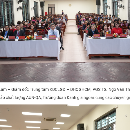
nh Lam – Giám đốc Trung tâm KĐCLGD – ĐHQGHCM, PGS.TS. Ngô Văn Thu
o chất lượng AUN-QA, Trưởng đoàn Đánh giá ngoài, cùng các chuyên gia