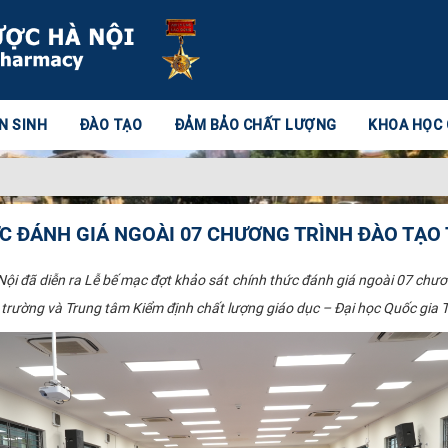
N SINH
ĐÀO TẠO
ĐẢM BẢO CHẤT LƯỢNG
KHOA HỌC
C ĐÁNH GIÁ NGOÀI 07 CHƯƠNG TRÌNH ĐÀO TẠO 
 đã diễn ra Lễ bế mạc đợt khảo sát chính thức đánh giá ngoài 07 chương 
à trường và Trung tâm Kiểm định chất lượng giáo dục – Đại học Quốc g