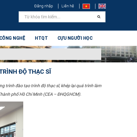
Đăng nhập
Liên hệ
 CÔNG NGHỆ
HTQT
CỰU NGƯỜI HỌC
TRÌNH ĐỘ THẠC SĨ
trình đào tạo trình độ thạc sĩ, khép lại quá trình làm
ia Thành phố Hồ Chí Minh (CEA – ĐHQGHCM).