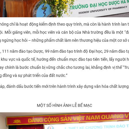
hông chỉ là hoạt động kiểm định theo quy trình, mà còn là hành trình lan
. Mỗi giảng viên, mỗi học viên và cán bộ của Nhà trường đều là một “đạ
ông ngừng học hỏi – những phẩm chất làm nên thương hiệu của một cơ sở
ển, 111 năm đào tạo Dược, 99 năm đào tạo trình độ Đại học, 29 năm đào t
khu vực và quốc tế, hướng đến chuẩn mực đào tạo tiên tiến, lấy người h
y chính là bước chuẩn bị vững chắc cho tương lai, khẳng định vị thế “Trư
 đồng và sự phát triển của đất nước.”
m áp, đánh dấu bước tiến mới trên hành trình xây dựng văn hóa chất lượ
MỘT SỐ HÌNH ẢNH LỄ BẾ MẠC