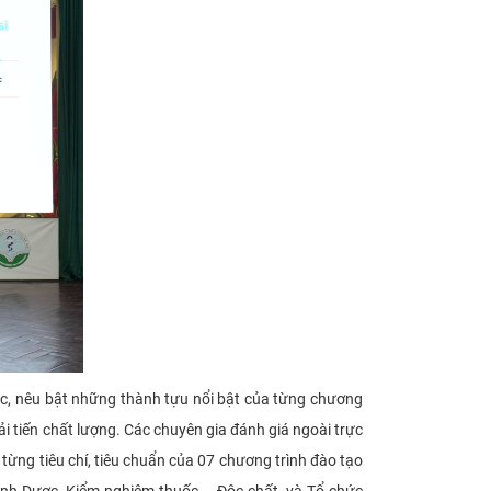
ức, nêu bật những thành tựu nổi bật của từng chương
i tiến chất lượng. Các chuyên gia đánh giá ngoài trực
 từng tiêu chí, tiêu chuẩn của 07 chương trình đào tạo
inh Dược, Kiểm nghiệm thuốc – Độc chất, và Tổ chức