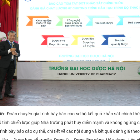
ện Đoàn chuyên gia trình bày báo cáo sơ bộ kết quả khảo sát chính th
ó tính chiến lược giúp Nhà trường phát huy điểm mạnh và không ngừng cả
rình bày báo cáo cụ thể, chi tiết về các nội dung và kết quả đánh giá theo
iệu – Dược học cổ truyền, Dược lý – Dược lâm sàng, Hóa dược, Hóa s