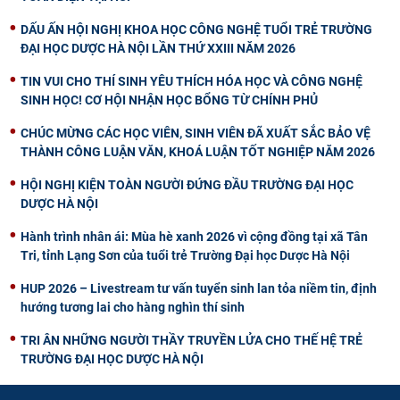
DẤU ẤN HỘI NGHỊ KHOA HỌC CÔNG NGHỆ TUỔI TRẺ TRƯỜNG
ĐẠI HỌC DƯỢC HÀ NỘI LẦN THỨ XXIII NĂM 2026
TIN VUI CHO THÍ SINH YÊU THÍCH HÓA HỌC VÀ CÔNG NGHỆ
SINH HỌC! CƠ HỘI NHẬN HỌC BỔNG TỪ CHÍNH PHỦ
CHÚC MỪNG CÁC HỌC VIÊN, SINH VIÊN ĐÃ XUẤT SẮC BẢO VỆ
THÀNH CÔNG LUẬN VĂN, KHOÁ LUẬN TỐT NGHIỆP NĂM 2026
HỘI NGHỊ KIỆN TOÀN NGƯỜI ĐỨNG ĐẦU TRƯỜNG ĐẠI HỌC
DƯỢC HÀ NỘI
Hành trình nhân ái: Mùa hè xanh 2026 vì cộng đồng tại xã Tân
Tri, tỉnh Lạng Sơn của tuổi trẻ Trường Đại học Dược Hà Nội
HUP 2026 – Livestream tư vấn tuyển sinh lan tỏa niềm tin, định
hướng tương lai cho hàng nghìn thí sinh
TRI ÂN NHỮNG NGƯỜI THẦY TRUYỀN LỬA CHO THẾ HỆ TRẺ
TRƯỜNG ĐẠI HỌC DƯỢC HÀ NỘI