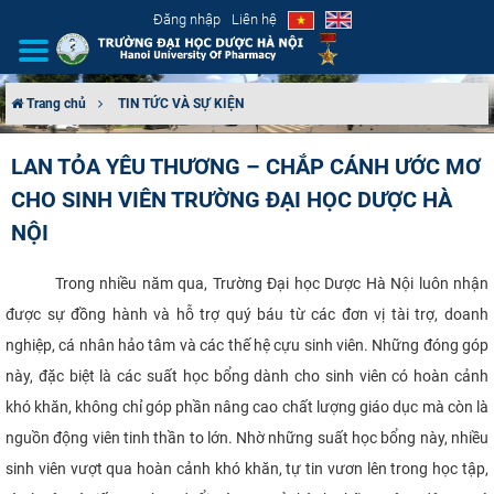
Đăng nhập
Liên hệ
Trang chủ
TIN TỨC VÀ SỰ KIỆN
GIỚI THIỆU
LAN TỎA YÊU THƯƠNG – CHẮP CÁNH ƯỚC MƠ
CHO SINH VIÊN TRƯỜNG ĐẠI HỌC DƯỢC HÀ
CƠ CẤU TỔ CHỨC
NỘI
TUYỂN SINH
Trong nhiều năm qua, Trường Đại học Dược Hà Nội luôn nhận
ĐÀO TẠO
được sự đồng hành và hỗ trợ quý báu từ các đơn vị tài trợ, doanh
nghiệp, cá nhân hảo tâm và các thế hệ cựu sinh viên. Những đóng góp
ĐẢM BẢO CHẤT LƯỢNG
này, đặc biệt là các suất học bổng dành cho sinh viên có hoàn cảnh
khó khăn, không chỉ góp phần nâng cao chất lượng giáo dục mà còn là
KHOA HỌC CÔNG NGHỆ
nguồn động viên tinh thần to lớn. Nhờ những suất học bổng này, nhiều
HTQT
sinh viên vượt qua hoàn cảnh khó khăn, tự tin vươn lên trong học tập,