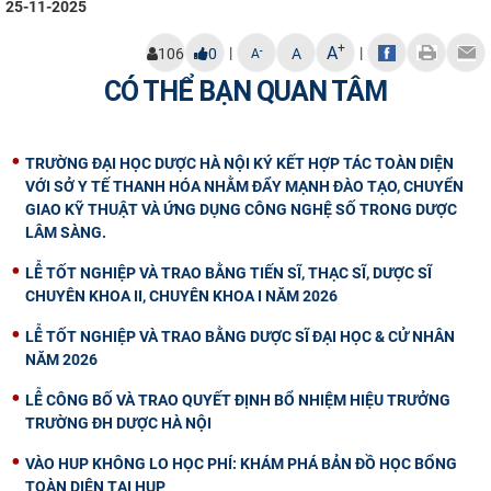
25-11-2025
+
A
|
|
-
106
0
A
A
CÓ THỂ BẠN QUAN TÂM
TRƯỜNG ĐẠI HỌC DƯỢC HÀ NỘI KÝ KẾT HỢP TÁC TOÀN DIỆN
VỚI SỞ Y TẾ THANH HÓA NHẰM ĐẨY MẠNH ĐÀO TẠO, CHUYỂN
GIAO KỸ THUẬT VÀ ỨNG DỤNG CÔNG NGHỆ SỐ TRONG DƯỢC
LÂM SÀNG.
LỄ TỐT NGHIỆP VÀ TRAO BẰNG TIẾN SĨ, THẠC SĨ, DƯỢC SĨ
CHUYÊN KHOA II, CHUYÊN KHOA I NĂM 2026
LỄ TỐT NGHIỆP VÀ TRAO BẰNG DƯỢC SĨ ĐẠI HỌC & CỬ NHÂN
NĂM 2026
LỄ CÔNG BỐ VÀ TRAO QUYẾT ĐỊNH BỔ NHIỆM HIỆU TRƯỞNG
TRƯỜNG ĐH DƯỢC HÀ NỘI
VÀO HUP KHÔNG LO HỌC PHÍ: KHÁM PHÁ BẢN ĐỒ HỌC BỔNG
TOÀN DIỆN TẠI HUP