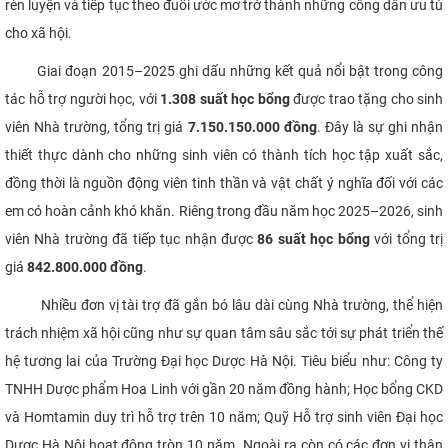
rèn luyện và tiếp tục theo đuổi ước mơ trở thành những công dân ưu tú
CỰU NGƯỜI HỌC
cho xã hội.
Giai đoạn 2015–2025 ghi dấu những kết quả nổi bật trong công
tác hỗ trợ người học, với
1.308 suất học bổng
được trao tặng cho sinh
viên Nhà trường, tổng trị giá
7.150.150.000 đồng
. Đây là sự ghi nhận
thiết thực dành cho những sinh viên có thành tích học tập xuất sắc,
đồng thời là nguồn động viên tinh thần và vật chất ý nghĩa đối với các
em có hoàn cảnh khó khăn. Riêng trong đầu năm học 2025–2026, sinh
viên Nhà trường đã tiếp tục nhận được
86 suất học bổng
với tổng trị
giá
842.800.000 đồng
.
Nhiều đơn vị tài trợ đã gắn bó lâu dài cùng Nhà trường, thể hiện
trách nhiệm xã hội cũng như sự quan tâm sâu sắc tới sự phát triển thế
hệ tương lai của Trường Đại học Dược Hà Nội. Tiêu biểu như: Công ty
TNHH Dược phẩm Hoa Linh với gần 20 năm đồng hành; Học bổng CKD
và Homtamin duy trì hỗ trợ trên 10 năm; Quỹ Hỗ trợ sinh viên Đại học
Dược Hà Nội hoạt động tròn 10 năm. Ngoài ra còn có các đơn vị thân