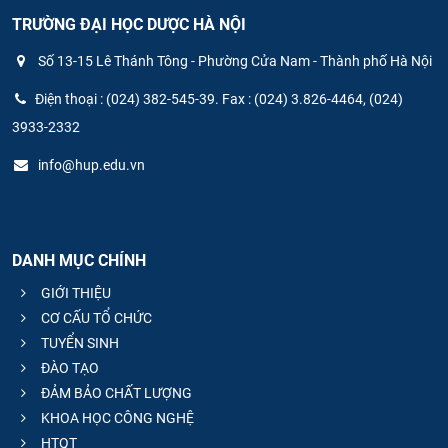
TRƯỜNG ĐẠI HỌC DƯỢC HÀ NỘI
Số 13-15 Lê Thánh Tông - Phường Cửa Nam - Thành phố Hà Nội
Điện thoại : (024) 382-545-39. Fax : (024) 3.826-4464, (024)
3933-2332
info@hup.edu.vn
DANH MỤC CHÍNH
GIỚI THIỆU
CƠ CẤU TỔ CHỨC
TUYỂN SINH
ĐÀO TẠO
ĐẢM BẢO CHẤT LƯỢNG
KHOA HỌC CÔNG NGHỆ
HTQT