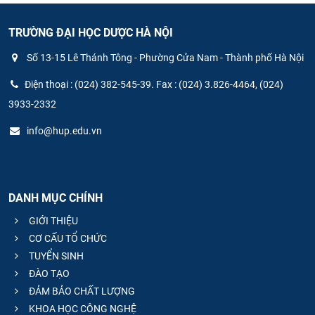
TRƯỜNG ĐẠI HỌC DƯỢC HÀ NỘI
Số 13-15 Lê Thánh Tông - Phường Cửa Nam - Thành phố Hà Nội
Điện thoại : (024) 382-545-39. Fax : (024) 3.826-4464, (024)
3933-2332
info@hup.edu.vn
DANH MỤC CHÍNH
GIỚI THIỆU
CƠ CẤU TỔ CHỨC
TUYỂN SINH
ĐÀO TẠO
ĐẢM BẢO CHẤT LƯỢNG
KHOA HỌC CÔNG NGHỆ