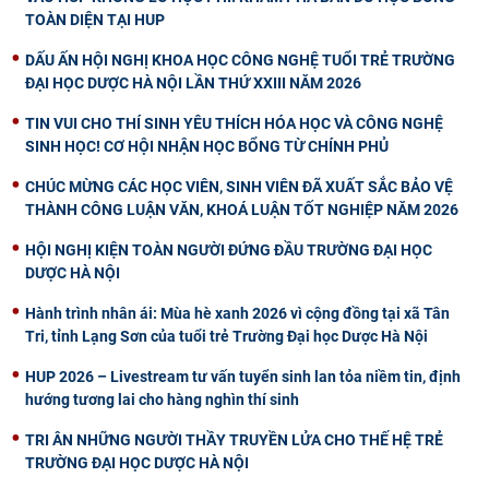
TOÀN DIỆN TẠI HUP
DẤU ẤN HỘI NGHỊ KHOA HỌC CÔNG NGHỆ TUỔI TRẺ TRƯỜNG
ĐẠI HỌC DƯỢC HÀ NỘI LẦN THỨ XXIII NĂM 2026
TIN VUI CHO THÍ SINH YÊU THÍCH HÓA HỌC VÀ CÔNG NGHỆ
SINH HỌC! CƠ HỘI NHẬN HỌC BỔNG TỪ CHÍNH PHỦ
CHÚC MỪNG CÁC HỌC VIÊN, SINH VIÊN ĐÃ XUẤT SẮC BẢO VỆ
THÀNH CÔNG LUẬN VĂN, KHOÁ LUẬN TỐT NGHIỆP NĂM 2026
HỘI NGHỊ KIỆN TOÀN NGƯỜI ĐỨNG ĐẦU TRƯỜNG ĐẠI HỌC
DƯỢC HÀ NỘI
Hành trình nhân ái: Mùa hè xanh 2026 vì cộng đồng tại xã Tân
Tri, tỉnh Lạng Sơn của tuổi trẻ Trường Đại học Dược Hà Nội
HUP 2026 – Livestream tư vấn tuyển sinh lan tỏa niềm tin, định
hướng tương lai cho hàng nghìn thí sinh
TRI ÂN NHỮNG NGƯỜI THẦY TRUYỀN LỬA CHO THẾ HỆ TRẺ
TRƯỜNG ĐẠI HỌC DƯỢC HÀ NỘI