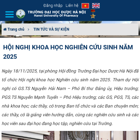
Đăng nhập
Liên hệ
Trang chủ
TIN TỨC VÀ SỰ KIỆN
GIỚI THIỆU
HỘI NGHỊ KHOA HỌC NGHIÊN CỨU SINH NĂM
2025
CƠ CẤU TỔ CHỨC
TUYỂN SINH
Ngày 18/11/2025, tại phòng Hội đồng Trường Đại học Dược Hà Nội đã
tổ chức Hội nghị khoa học Nghiên cứu sinh năm 2025. Tham dự Hội
ĐÀO TẠO
nghị có GS.TS Nguyễn Hải Nam – Phó Bí thư Đảng ủy, Hiệu trưởng;
PGS.TS Nguyễn Mạnh Tuyển – Phó Hiệu trưởng; các GS, PGS, TS, các
ĐẢM BẢO CHẤT LƯỢNG
nhà khoa học; các thầy, cô trong Ban tổ chức và các Ban chuyên môn;
các thầy, cô là giảng viên hướng dẫn, cùng các nghiên cứu sinh và các
KHOA HỌC CÔNG NGHỆ
học viên sau đại học đang học tập, nghiên cứu tại Trường.
HTQT