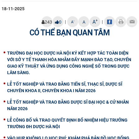
18-11-2025
+
A
|
|
-
243
0
A
A
CÓ THỂ BẠN QUAN TÂM
TRƯỜNG ĐẠI HỌC DƯỢC HÀ NỘI KÝ KẾT HỢP TÁC TOÀN DIỆN
VỚI SỞ Y TẾ THANH HÓA NHẰM ĐẨY MẠNH ĐÀO TẠO, CHUYỂN
GIAO KỸ THUẬT VÀ ỨNG DỤNG CÔNG NGHỆ SỐ TRONG DƯỢC
LÂM SÀNG.
LỄ TỐT NGHIỆP VÀ TRAO BẰNG TIẾN SĨ, THẠC SĨ, DƯỢC SĨ
CHUYÊN KHOA II, CHUYÊN KHOA I NĂM 2026
LỄ TỐT NGHIỆP VÀ TRAO BẰNG DƯỢC SĨ ĐẠI HỌC & CỬ NHÂN
NĂM 2026
LỄ CÔNG BỐ VÀ TRAO QUYẾT ĐỊNH BỔ NHIỆM HIỆU TRƯỞNG
TRƯỜNG ĐH DƯỢC HÀ NỘI
VÀO HUP KHÔNG LO HỌC PHÍ: KHÁM PHÁ BẢN ĐỒ HỌC BỔNG