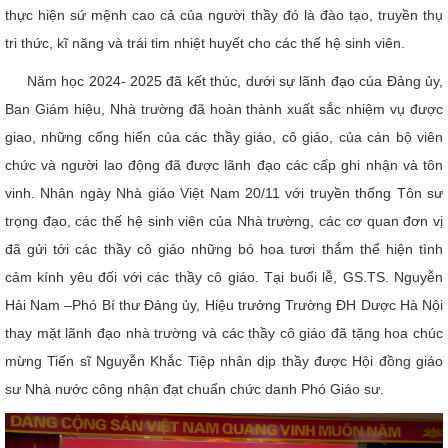
thực hiện sứ mệnh cao cả của người thầy đó là đào tạo, truyền thụ
tri thức, kĩ năng và trái tim nhiệt huyết cho các thế hệ sinh viên.
Năm học 2024- 2025 đã kết thúc, dưới sự lãnh đạo của Đảng ủy,
Ban Giám hiệu, Nhà trường đã hoàn thành xuất sắc nhiệm vụ được
giao, những cống hiến của các thầy giáo, cô giáo, của cán bộ viên
chức và người lao động đã được lãnh đạo các cấp ghi nhận và tôn
vinh. Nhân ngày Nhà giáo Việt Nam 20/11 với truyền thống Tôn sư
trọng đạo, các thế hệ sinh viên của Nhà trường, các cơ quan đơn vị
đã gửi tới các thầy cô giáo những bó hoa tươi thắm thể hiện tình
cảm kính yêu đối với các thầy cô giáo. Tại buổi lễ, GS.TS. Nguyễn
Hải Nam –Phó Bí thư Đảng ủy, Hiệu trưởng Trường ĐH Dược Hà Nội
thay mặt lãnh đạo nhà trường và các thầy cô giáo đã tặng hoa chúc
mừng Tiến sĩ Nguyễn Khắc Tiệp nhân dịp thầy được Hội đồng giáo
sư Nhà nước công nhận đạt chuẩn chức danh Phó Giáo sư.