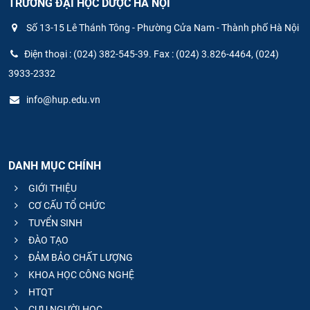
TRƯỜNG ĐẠI HỌC DƯỢC HÀ NỘI
Số 13-15 Lê Thánh Tông - Phường Cửa Nam - Thành phố Hà Nội
Điện thoại : (024) 382-545-39. Fax : (024) 3.826-4464, (024)
3933-2332
info@hup.edu.vn
DANH MỤC CHÍNH
GIỚI THIỆU
CƠ CẤU TỔ CHỨC
TUYỂN SINH
ĐÀO TẠO
ĐẢM BẢO CHẤT LƯỢNG
KHOA HỌC CÔNG NGHỆ
HTQT
CỰU NGƯỜI HỌC