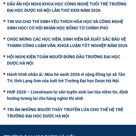
DẤU ẤN HỘI NGHỊ KHOA HỌC CÔNG NGHỆ TUỔI TRẺ TRƯỜNG
ĐẠI HỌC DƯỢC HÀ NỘI LẦN THỨ XXIII NĂM 2026
TIN VUI CHO THÍ SINH YÊU THÍCH HÓA HỌC VÀ CÔNG NGHỆ
SINH HỌC! CƠ HỘI NHẬN HỌC BỔNG TỪ CHÍNH PHỦ
CHÚC MỪNG CÁC HỌC VIÊN, SINH VIÊN ĐÃ XUẤT SẮC BẢO VỆ
THÀNH CÔNG LUẬN VĂN, KHOÁ LUẬN TỐT NGHIỆP NĂM 2026
HỘI NGHỊ KIỆN TOÀN NGƯỜI ĐỨNG ĐẦU TRƯỜNG ĐẠI HỌC
DƯỢC HÀ NỘI
Hành trình nhân ái: Mùa hè xanh 2026 vì cộng đồng tại xã Tân
Tri, tỉnh Lạng Sơn của tuổi trẻ Trường Đại học Dược Hà Nội
HUP 2026 – Livestream tư vấn tuyển sinh lan tỏa niềm tin, định
hướng tương lai cho hàng nghìn thí sinh
TRI ÂN NHỮNG NGƯỜI THẦY TRUYỀN LỬA CHO THẾ HỆ TRẺ
TRƯỜNG ĐẠI HỌC DƯỢC HÀ NỘI