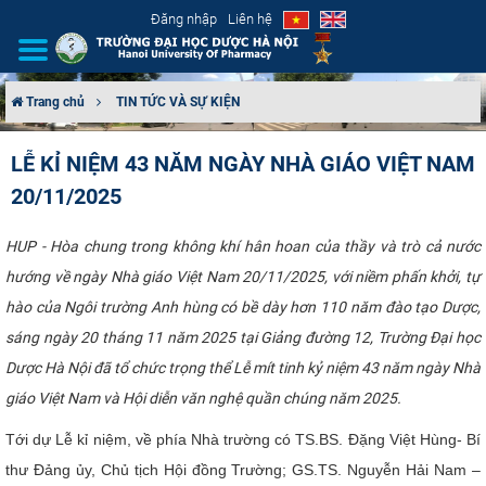
Đăng nhập
Liên hệ
Trang chủ
TIN TỨC VÀ SỰ KIỆN
GIỚI THIỆU
LỄ KỈ NIỆM 43 NĂM NGÀY NHÀ GIÁO VIỆT NAM
20/11/2025
CƠ CẤU TỔ CHỨC
TUYỂN SINH
HUP - Hòa chung trong không khí hân hoan của thầy và trò cả nước
hướng về ngày Nhà giáo Việt Nam 20/11/2025, với niềm phấn khởi, tự
ĐÀO TẠO
hào của Ngôi trường Anh hùng có bề dày hơn 110 năm đào tạo Dược,
sáng ngày 20 tháng 11 năm 2025 tại Giảng đường 12, Trường Đại học
ĐẢM BẢO CHẤT LƯỢNG
Dược Hà Nội đã tổ chức trọng thể Lễ mít tinh kỷ niệm 43 năm ngày Nhà
giáo Việt Nam và Hội diễn văn nghệ quần chúng năm 2025.
KHOA HỌC CÔNG NGHỆ
Tới dự Lễ kỉ niệm, về phía Nhà trường có TS.BS. Đặng Việt Hùng- Bí
HTQT
thư Đảng ủy, Chủ tịch Hội đồng Trường; GS.TS. Nguyễn Hải Nam –