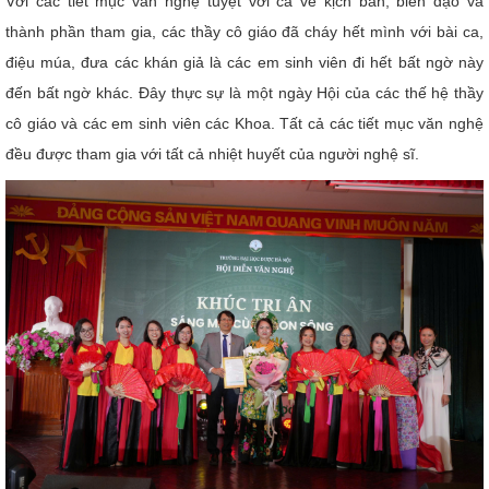
Với các tiết mục văn nghệ tuyệt vời cả về kịch bản, biên đạo và
thành phần tham gia, các thầy cô giáo đã cháy hết mình với bài ca,
điệu múa, đưa các khán giả là các em sinh viên đi hết bất ngờ này
đến bất ngờ khác. Đây thực sự là một ngày Hội của các thế hệ thầy
cô giáo và các em sinh viên các Khoa. Tất cả các tiết mục văn nghệ
đều được tham gia với tất cả nhiệt huyết của người nghệ sĩ.