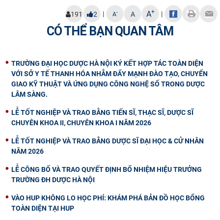
+
A
|
|
-
191
2
A
A
CÓ THỂ BẠN QUAN TÂM
TRƯỜNG ĐẠI HỌC DƯỢC HÀ NỘI KÝ KẾT HỢP TÁC TOÀN DIỆN
VỚI SỞ Y TẾ THANH HÓA NHẰM ĐẨY MẠNH ĐÀO TẠO, CHUYỂN
GIAO KỸ THUẬT VÀ ỨNG DỤNG CÔNG NGHỆ SỐ TRONG DƯỢC
LÂM SÀNG.
LỄ TỐT NGHIỆP VÀ TRAO BẰNG TIẾN SĨ, THẠC SĨ, DƯỢC SĨ
CHUYÊN KHOA II, CHUYÊN KHOA I NĂM 2026
LỄ TỐT NGHIỆP VÀ TRAO BẰNG DƯỢC SĨ ĐẠI HỌC & CỬ NHÂN
NĂM 2026
LỄ CÔNG BỐ VÀ TRAO QUYẾT ĐỊNH BỔ NHIỆM HIỆU TRƯỞNG
TRƯỜNG ĐH DƯỢC HÀ NỘI
VÀO HUP KHÔNG LO HỌC PHÍ: KHÁM PHÁ BẢN ĐỒ HỌC BỔNG
TOÀN DIỆN TẠI HUP