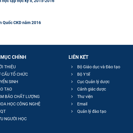
 học tập học kỳ II, 2015-2016
àn Quốc CKD năm 2016
 MỤC CHÍNH
LIÊN KẾT
ỚI THIỆU
Bộ Giáo dục và Đào tạo
 CẤU TỔ CHỨC
Bộ Y tế
YỂN SINH
Cục Quản lý dược
O TẠO
Cảnh giác dược
M BẢO CHẤT LƯỢNG
Thư viện
OA HỌC CÔNG NGHỆ
Email
QT
Quản lý đào tạo
̣U NGƯỜI HỌC