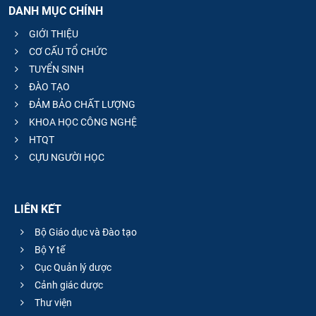
DANH MỤC CHÍNH
GIỚI THIỆU
CƠ CẤU TỔ CHỨC
TUYỂN SINH
ĐÀO TẠO
ĐẢM BẢO CHẤT LƯỢNG
KHOA HỌC CÔNG NGHỆ
HTQT
CỰU NGƯỜI HỌC
LIÊN KẾT
Bộ Giáo dục và Đào tạo
Bộ Y tế
Cục Quản lý dược
Cảnh giác dược
Thư viện