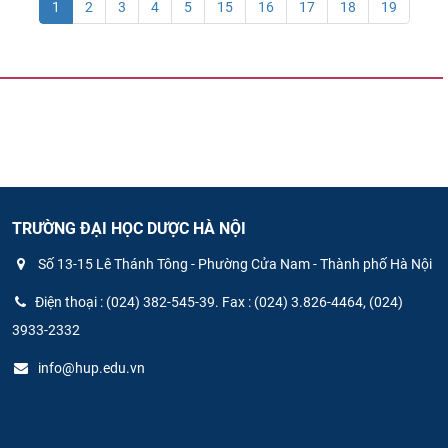
1
2
3
4
5
15
16
17
18
19
TRƯỜNG ĐẠI HỌC DƯỢC HÀ NỘI
Số 13-15 Lê Thánh Tông - Phường Cửa Nam - Thành phố Hà Nội
Điện thoại : (024) 382-545-39. Fax : (024) 3.826-4464, (024)
3933-2332
info@hup.edu.vn