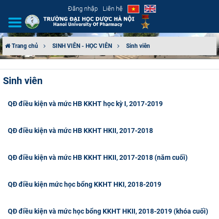
Đăng nhập
Liên hệ
Trang chủ
SINH VIÊN - HỌC VIÊN
Sinh viên
GIỚI THIỆU
Sinh viên
CƠ CẤU TỔ CHỨC
QĐ điều kiện và mức HB KKHT học kỳ I, 2017-2019
TUYỂN SINH
QĐ điều kiện và mức HB KKHT HKII, 2017-2018
ĐÀO TẠO
QĐ điều kiện và mức HB KKHT HKII, 2017-2018 (năm cuối)
ĐẢM BẢO CHẤT LƯỢNG
KHOA HỌC CÔNG NGHỆ
QĐ điều kiện mức học bổng KKHT HKI, 2018-2019
HTQT
QĐ điều kiện và mức học bổng KKHT HKII, 2018-2019 (khóa cuối)