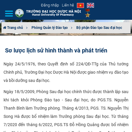
Đăng nhập
Liên hệ
Trang chủ
Phòng Quản lý Đào tạo
Bộ phận Đào tạo Sau đại học
GIỚI THIỆU
Sơ lược lịch sử hình thành và phát triển
CƠ CẤU TỔ CHỨC
Ngày 24/5/1976, theo Quyết định số 224/QĐ-TTg của Thủ tướng
TUYỂN SINH
Chính phủ, Trường Đại học Dược Hà Nội được giao nhiệm vụ đào tạo
và bồi dưỡng sau đại học.
ĐÀO TẠO
Ngày 18/5/2009, Phòng Sau đại học chính thức được thành lập sau
ĐẢM BẢO CHẤT LƯỢNG
khi tách khỏi Phòng Đào tạo - Sau đại học, do PGS.TS. Nguyễn
Thanh Bình làm Trưởng phòng. Tháng 4/2013, PGS. TS. Nguyễn Thị
KHOA HỌC CÔNG NGHỆ
Song Hà được bổ nhiệm làm Trưởng phòng Sau đại học. Từ tháng
HTQT
7/2020 đến tháng 6/2022, PGS.TS Đỗ Hồng Quảng được bổ nhiệm