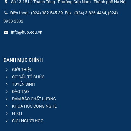
Số 13-15 Lê Thánh Tông - Phường Cửa Nam - Thành phố Hà Nội
Điện thoại : (024) 382-545-39. Fax : (024) 3.826-4464, (024)
3933-2332
info@hup.edu.vn
DANH MỤC CHÍNH
GIỚI THIỆU
CƠ CẤU TỔ CHỨC
TUYỂN SINH
ĐÀO TẠO
ĐẢM BẢO CHẤT LƯỢNG
KHOA HỌC CÔNG NGHỆ
HTQT
CỰU NGƯỜI HỌC