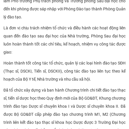
làm Phó trưởng Phụ trách phòng và Trưởng phòng Sau đại học cho
CỰU NGƯỜI HỌC
đến khi phòng được sáp nhập với Phòng Đào tạo thành Phòng Quản
lý đào tạo.
Là đơn vị chịu trách nhiệm tổ chức và điều hành các hoạt động liên
quan đến đào tạo sau đại học của Nhà trường, Phòng Sau đại học
luôn hoàn thành tốt các chỉ tiêu, kế hoạch, nhiệm vụ công tác được
giao:
Hoàn thành tốt công tác tổ chức, quản lý các loại hình đào tạo SĐH
(Thạc sĩ, DSCKI, Tiến sĩ, DSCKII), công tác đào tạo liên tục theo kế
hoạch của Bộ Y tế, Nhà trường và nhu cầu xã hội.
Đã tổ chức xây dựng và ban hành Chương trình chi tiết đào tạo thạc
sĩ, tiến sĩ dược học theo Quy định mới của Bộ GD&ĐT, Khung chương
trình đào tạo Dược sĩ chuyên khoa I và Dược sĩ chuyên khoa II. Đã
được Bộ GD&ĐT cấp phép đào tạo chương trình M1, M2 (Chương
trình liên kết đào tạo thạc sĩ khoa học Dược được 3 Trường Đại học