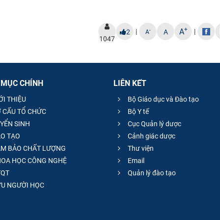
+
A
|
|
-
2
A
A
1047
 MỤC CHÍNH
LIÊN KẾT
ỚI THIỆU
Bộ Giáo dục và Đào tạo
 CẤU TỔ CHỨC
Bộ Y tế
YỂN SINH
Cục Quản lý dược
O TẠO
Cảnh giác dược
M BẢO CHẤT LƯỢNG
Thư viện
OA HỌC CÔNG NGHỆ
Email
QT
Quản lý đào tạo
̣U NGƯỜI HỌC