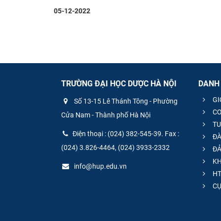
05-12-2022
TRƯỜNG ĐẠI HỌC DƯỢC HÀ NỘI
DANH
GI
Số 13-15 Lê Thánh Tông - Phường
CƠ
Cửa Nam - Thành phố Hà Nội
TU
Điện thoại : (024) 382-545-39. Fax :
ĐÀ
(024) 3.826-4464, (024) 3933-2332
ĐẢ
KH
info@hup.edu.vn
HT
CƯ