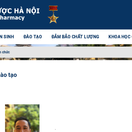
N SINH
ĐÀO TẠO
ĐẢM BẢO CHẤT LƯỢNG
KHOA HỌC
n chức
ào tạo
.