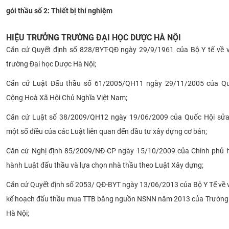
gói thầu số 2: Thiết bị thí nghiệm
CỰU NGƯỜI HỌC
HIỆU TRƯỞNG TRƯỜNG ĐẠI HỌC DƯỢC HÀ NỘI
Căn cứ Quyết định số 828/BYT-QĐ ngày 29/9/1961 của Bộ Y tế về v
trường Đại học Dược Hà Nội;
Căn cứ Luật Đấu thầu số 61/2005/QH11 ngày 29/11/2005 của Q
Cộng Hoà Xã Hội Chủ Nghĩa Việt Nam;
Căn cứ Luật số 38/2009/QH12 ngày 19/06/2009 của Quốc Hội sửa 
một số điều của các Luật liên quan đến đầu tư xây dựng cơ bản;
Căn cứ Nghị định 85/2009/NĐ-CP ngày 15/10/2009 của Chính phủ h
hành Luật đấu thầu và lựa chọn nhà thầu theo Luật Xây dựng;
Căn cứ Quyết định số 2053/ QĐ-BYT ngày 13/06/2013 của Bộ Y Tế về v
kế hoạch đấu thầu mua TTB bằng nguồn NSNN năm 2013 của
Trường 
Hà Nội;