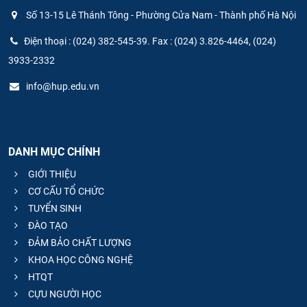
Số 13-15 Lê Thánh Tông - Phường Cửa Nam - Thành phố Hà Nội
Điện thoại : (024) 382-545-39. Fax : (024) 3.826-4464, (024)
3933-2332
info@hup.edu.vn
DANH MỤC CHÍNH
GIỚI THIỆU
CƠ CẤU TỔ CHỨC
TUYỂN SINH
ĐÀO TẠO
ĐẢM BẢO CHẤT LƯỢNG
KHOA HỌC CÔNG NGHỆ
HTQT
CỰU NGƯỜI HỌC