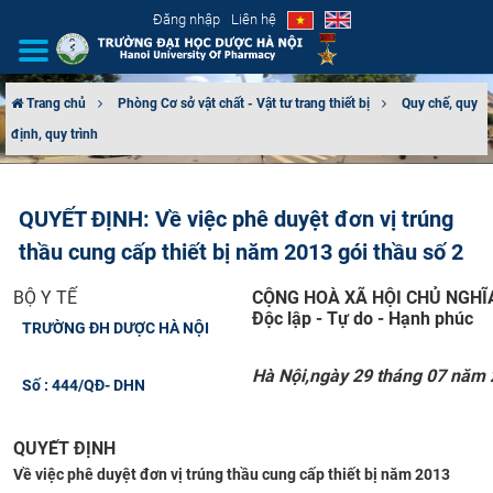
Đăng nhập
Liên hệ
Trang chủ
Phòng Cơ sở vật chất - Vật tư trang thiết bị
Quy chế, quy
định, quy trình
GIỚI THIỆU
CƠ CẤU TỔ CHỨC
QUYẾT ĐỊNH: Về việc phê duyệt đơn vị trúng
thầu cung cấp thiết bị năm 2013 gói thầu số 2
TUYỂN SINH
BỘ Y TẾ
CỘNG HOÀ XÃ HỘI CHỦ NGHĨ
ĐÀO TẠO
Độc lập - Tự do - Hạnh phúc
TRƯỜNG ĐH DƯỢC HÀ NỘI
ĐẢM BẢO CHẤT LƯỢNG
Hà Nội,ngày 29 tháng 07 năm
Số : 444/QĐ- DHN​
KHOA HỌC CÔNG NGHỆ
QUYẾT ĐỊNH
HTQT
Về việc phê duyệt đơn vị trúng thầu cung cấp thiết bị năm 2013