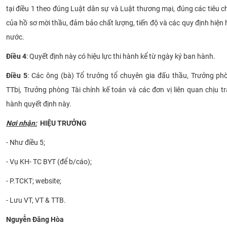
tại điều 1 theo đúng Luật dân sự và Luật thương mại, đúng các tiêu 
của hồ sơ mời thầu, đảm bảo chất lượng, tiến độ và các quy định hiệ
nước.
Điều 4
: Quyết định này có hiệu lực thi hành kể từ ngày ký ban hành.
Điều 5
:
Các ông (bà) Tổ trưởng tổ chuyên gia đấu thầu, Trưởng ph
TTbị, Trưởng phòng Tài chính kế toán và các đơn vị liên quan chịu t
hành quyết định này.
Nơi nhận:
HIỆU TRƯỞNG
- Như điều 5;
- Vụ KH- TC BYT (để b/cáo);
- P.TCKT; website;
- Lưu VT, VT & TTB.
Nguyễn Đăng ​Hòa