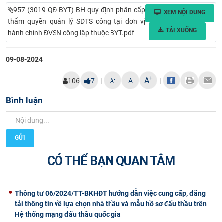
957 (3019 QĐ-BYT) BH quy định phân cấp
CỰU NGƯỜI HỌC
XEM NỘI DUNG
thẩm quyền quản lý SDTS công tại đơn vị
TẢI XUỐNG
hành chính ĐVSN công lập thuộc BYT.pdf
09-08-2024
+
A
|
|
-
106
7
A
A
Bình luận
GỬI
CÓ THỂ BẠN QUAN TÂM
Thông tư 06/2024/TT-BKHĐT hướng dẫn việc cung cấp, đăng
tải thông tin về lựa chọn nhà thầu và mẫu hồ sơ đấu thầu trên
Hệ thống mạng đấu thầu quốc gia