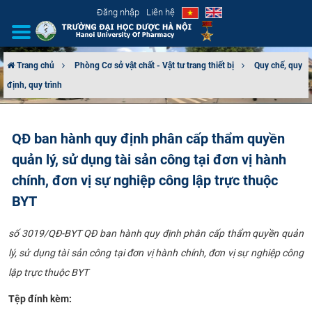
Đăng nhập
Liên hệ
Trang chủ
Phòng Cơ sở vật chất - Vật tư trang thiết bị
Quy chế, quy
định, quy trình
GIỚI THIỆU
CƠ CẤU TỔ CHỨC
QĐ ban hành quy định phân cấp thẩm quyền
quản lý, sử dụng tài sản công tại đơn vị hành
TUYỂN SINH
chính, đơn vị sự nghiệp công lập trực thuộc
ĐÀO TẠO
BYT
ĐẢM BẢO CHẤT LƯỢNG
số 3019/QĐ-BYT QĐ ban hành quy định phân cấp thẩm quyền quản
lý, sử dụng tài sản công tại đơn vị hành chính, đơn vị sự nghiệp công
KHOA HỌC CÔNG NGHỆ
lập trực thuộc BYT
HTQT
Tệp đính kèm: