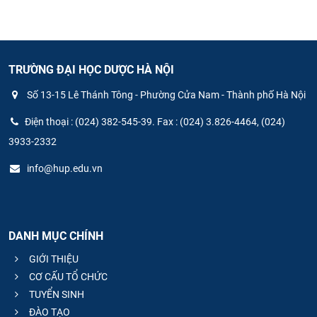
TRƯỜNG ĐẠI HỌC DƯỢC HÀ NỘI
Số 13-15 Lê Thánh Tông - Phường Cửa Nam - Thành phố Hà Nội
Điện thoại : (024) 382-545-39. Fax : (024) 3.826-4464, (024)
3933-2332
info@hup.edu.vn
DANH MỤC CHÍNH
GIỚI THIỆU
CƠ CẤU TỔ CHỨC
TUYỂN SINH
ĐÀO TẠO