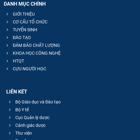
DANH MỤC CHÍNH
GIỚI THIỆU
CƠ CẤU TỔ CHỨC
TUYỂN SINH
ĐÀO TẠO
ĐẢM BẢO CHẤT LƯỢNG
KHOA HỌC CÔNG NGHỆ
HTQT
CỰU NGƯỜI HỌC
LIÊN KẾT
Bộ Giáo dục và Đào tạo
Bộ Y tế
Cục Quản lý dược
Cảnh giác dược
Thư viện