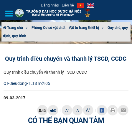
Đăng nhập
Liên hệ
Trang chủ
Phòng Cơ sở vật chất - Vật tư trang thiết bị
Quy chế, quy
định, quy trình
GIỚI THIỆU
CƠ CẤU TỔ CHỨC
Quy trình điều chuyển và thanh lý TSCD, CCDC
TUYỂN SINH
​Quy trình điều chuyển và thanh lý TSCD, CCDC
ĐÀO TẠO
QT-Dieudong-TLTS mới 05
ĐẢM BẢO CHẤT LƯỢNG
09-03-2017
+
A
KHOA HỌC CÔNG NGHỆ
|
|
-
45
0
A
A
CÓ THỂ BẠN QUAN TÂM
HTQT